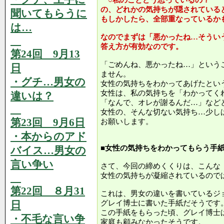
○私のことどう思っているの？
の、どれかの気持ちが隠されている
聞いてもらうに
もしかしたら、全部重なっているか
は…
なのでまずは「悪かったね…そうい
答え方が有効なのです。
第24回 9月13
「ごめんね、悪かったね…」という
日
ません。
・グチ…男女の
女性の気持ちをわかってあげたとい
女性は、私の気持ちを「わかってく
違いは？
「なんで、オレが謝るんだ…」など
女性の、そんな切ない気持ち…少し
第23回 9月6日
お願いします。
・本からのアド
■女性の気持ちをわかってもらう手
バイス…男女の
言い争い
さて、今回の締めくくりは、こんな
女性の気持ちが凝縮されているので
第22回 ８月31
これは、男女の違いを書いているジ
日
グレイ博士に書いた手紙だそうです
この手紙をもらった頃、グレイ博士
・不毛な言い争
家庭も顧みなかったそうです。