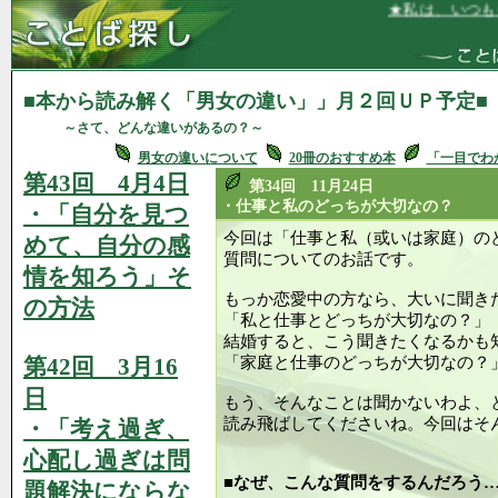
★私は、いつも美しい（男
■本から読み解く「男女の違い」」月２回ＵＰ予定■
～さて、どんな違いがあるの？～
男女の違いについて
20冊のおすすめ本
「一目でわ
第43回 4月4日
第34回 11月24日
・仕事と私のどっちが大切なの？
・「自分を見つ
今回は「仕事と私（或いは家庭）の
めて、自分の感
質問についてのお話です。
情を知ろう」そ
もっか恋愛中の方なら、大いに聞き
の方法
「私と仕事とどっちが大切なの？」
結婚すると、こう聞きたくなるかも
第42回 3月16
「家庭と仕事のどっちが大切なの？
日
もう、そんなことは聞かないわよ、
読み飛ばしてくださいね。今回はそ
・「考え過ぎ、
心配し過ぎは問
■なぜ、こんな質問をするんだろう
題解決にならな