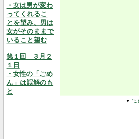
・女は男が変わ
ってくれるこ
とを望み、男は
女がそのままで
いること望む
第１回 ３月２
１日
・女性の「ごめ
ん」は誤解のも
と
▼
「こ