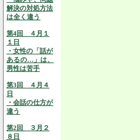
解決の対処方法
は全く違う
第4回 ４月１
１日
・女性の「話が
あるの…」は、
男性は苦手
第3回 ４月４
日
・会話の仕方が
違う
第2回 ３月２
８日