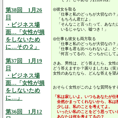
第38回 1月26
◎彼女を取る
「仕事と私のどっちが大切なの？
日
「もちろん君だよ」
・ビジネス場
「そんなこと言ったって、あなた
いるじゃない。嘘つき！」
面…「女性が損
をしないため
◎仕事も彼女も両方取る
「仕事と私のどっちが大切なの？
に…その２」
「仕事も君も比べられないよ。ど
「何言ってるの、どっちかにして
第37回 1月19
さあ、男性は、どう答えたら、女性
日
どう答えますか？困りましたね（笑
女性のあなたなら、どんな答えを望
・ビジネス場
面…「女性が損
おそらく女性がこのような質問をす
をしないため
に…」
「私は寂しいよ。いつもあなたが仕
全然かまってくれないから、私は
少しは、私のことを考えてよ。
第36回 1月12
いったい私のことをどう思ってい
あなたは何を考えてるの？