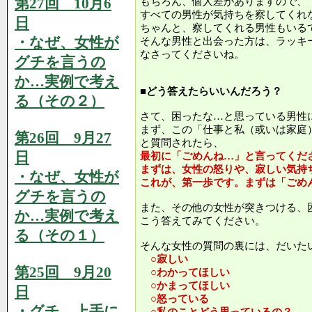
第27回 10月6
もちろん、個人差がありますので、
すべての男性が気持ちを察してくれ
日
ちゃんと、察してくれる男性もいる
・なぜ、女性が
そんな男性と出会った方は、ラッキ
なさってくださいね。
グチを言うの
か…実例で考え
■どう答えたらいいんだろう？
る（その２）
さて、困ったな…と思っている男性
まず、この「仕事と私（或いは家庭
第26回 9月27
と質問されたら、
日
最初に「ごめんね…」と言ってくだ
まずは、女性の怒りや、寂しい気持
・なぜ、女性が
これが、第一歩です。まずは「ごめ
グチを言うの
また、その他の女性が突きつける、
か…実例で考え
こう答えてみてください。
る（その１）
そんな女性の質問の裏には、だいた
○寂しい
第25回 9月20
○わかってほしい
○かまってほしい
日
○怒っている
・グチ、上手に