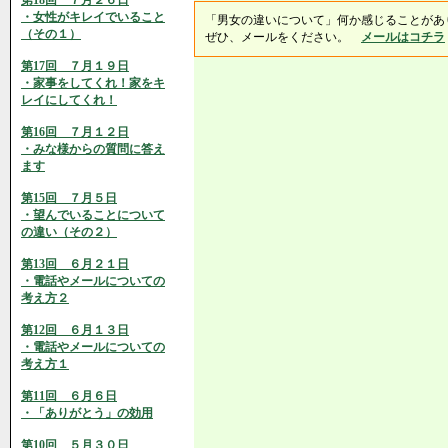
第18回 ７月２６日
・女性がキレイでいること
「男女の違いについて」何か感じることがあ
（その１）
ぜひ、メールをください。
メールはコチラ
第17回 ７月１９日
・家事をしてくれ！家をキ
レイにしてくれ！
第16回 ７月１２日
・みな様からの質問に答え
ます
第15回 ７月５日
・望んでいることについて
の違い（その２）
第13回 ６月２１日
・電話やメールについての
考え方２
第12回 ６月１３日
・電話やメールについての
考え方１
第11回 ６月６日
・「ありがとう」の効用
第10回 ５月３０日