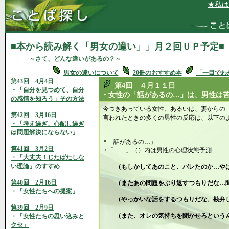
★私は、自分
■本から読み解く「男女の違い」」月２回ＵＰ予定■
～さて、どんな違いがあるの？～
男女の違いについて
20冊のおすすめ本
「一目でわ
第43回 4月4日
第4回 ４月１１日
・「自分を見つめて、自分
・女性の「話があるの…」は、男性は
の感情を知ろう」その方法
今つきあっている女性、あるいは、妻からの
第42回 3月16日
言われたときの多くの男性の反応は、以下
・「考え過ぎ、心配し過ぎ
は問題解決にならない」
♀「話があるの…」
第41回 3月2日
♂「……」（）内は男性の心理状態予測
・「大丈夫！じたばたしな
い理論」のすすめ
（もしかしてあのこと、バレたのか…や
第40回 2月16日
（またあの問題をぶり返すつもりだな…聞
・「女性たちへの提案」
（やっかいな話をするつもりだな、勘弁し
第39回 2月9日
（また、オレの気持ちを聞かせろというん
・「女性たちの思い込みと
クセ」