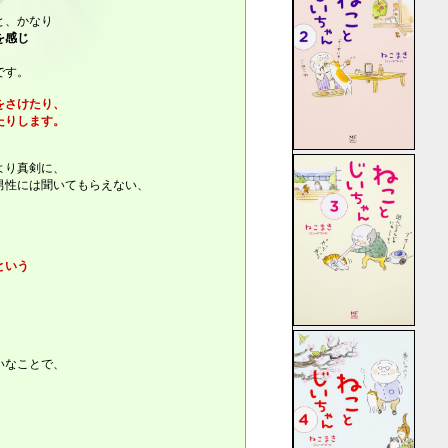
と、かなり
を感じ
です。
をさけたり、
たりします。
より真剣に、
男性には聞いてもらえない、
。
という
、
いなことで、
。
、