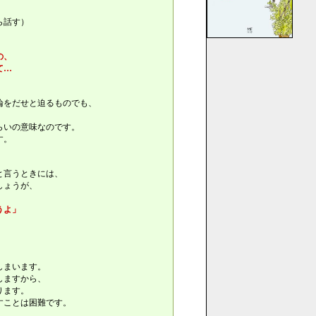
）
ら話す）
の、
て…
論をだせと迫るものでも、
らいの意味なのです。
す。
。
と言うときには、
しょうが、
うよ」
しまいます。
しますから、
ります。
すことは困難です。