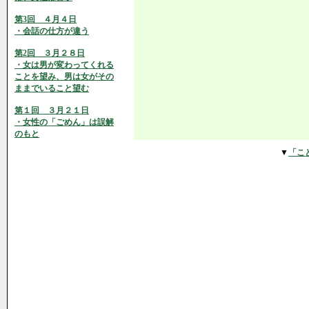
第3回 ４月４日
・会話の仕方が違う
第2回 ３月２８日
・女は男が変わってくれる
ことを望み、男は女がその
ままでいること望む
第１回 ３月２１日
・女性の「ごめん」は誤解
のもと
▼
「こ