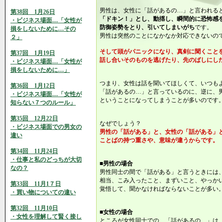
男性は、女性に「話があるの…」と言われる
第38回 1月26日
「ドキン！」とし、動揺し、瞬間的に恐怖感
・ビジネス場面…「女性が
防御姿勢をとり、引いてしまいがち
です。
損をしないために…その
男性は突然のことになかなか対応できないの
２」
そして頭がパニックになり、真剣に聞くこと
第37回 1月19日
話し合いそのものを逃げたり、先のばしにし
・ビジネス場面…「女性が
損をしないために…」
つまり、女性は話を聞いてほしくて、いつも
第36回 1月12日
「話があるの…」と言っているのに、逆に、
・ビジネス場面…「女性が
ということになってしまうことが多いのです
知らない７つのルール」
第35回 12月22日
なぜでしょう？
・ビジネス場面での男女の
男性の「話がある」と、女性の「話がある」
違い
ことばの持つ重さや、意味が違うからです。
第34回 11月24日
・仕事と私のどっちが大切
■男性の場合
なの？
男性同士の間で「話がある」と言うときには
相当、こみ入ったこと、まずいこと、やっか
第33回 11月1７日
覚悟して、聞かなければならないことが多い
・買い物についての違い
第32回 11月10日
■女性の場合
・女性を理解して賢く接し
ところが女性同士での、「話があるの…」は