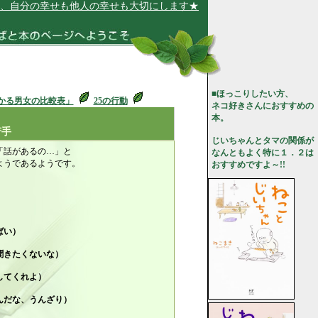
の幸せも他人の幸せも大切にします★
■ほっこりしたい方、
かる男女の比較表」
25の行動
ネコ好きさんにおすすめの
本。
苦手
じいちゃんとタマの関係が
「話があるの…」と
なんともよく特に１．２は
のようであるようです。
おすすめですよ～!!
ばい）
きたくないな）
てくれよ）
だな、うんざり）