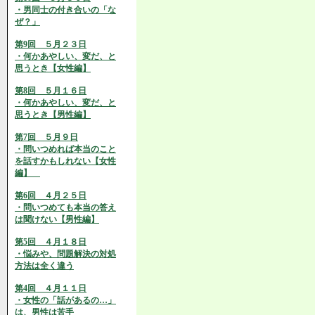
・男同士の付き合いの「な
ぜ？」
第9回 ５月２３日
・何かあやしい、変だ、と
思うとき【女性編】
第8回 ５月１６日
・何かあやしい、変だ、と
思うとき【男性編】
第7回 ５月９日
・問いつめれば本当のこと
を話すかもしれない【女性
編】
第6回 ４月２５日
・問いつめても本当の答え
は聞けない【男性編】
第5回 ４月１８日
・悩みや、問題解決の対処
方法は全く違う
第4回 ４月１１日
・女性の「話があるの…」
は、男性は苦手