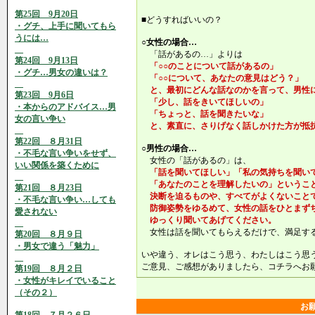
第25回 9月20日
■どうすればいいの？
・グチ、上手に聞いてもら
うには…
○女性の場合…
「話があるの…」よりは
第24回 9月13日
「○○のことについて話があるの」
・グチ…男女の違いは？
「○○について、あなたの意見はどう？」
と、最初にどんな話なのかを言って、男性
第23回 9月6日
「少し、話をきいてほしいの」
・本からのアドバイス…男
「ちょっと、話を聞きたいな」
女の言い争い
と、素直に、さりげなく話しかけた方が抵
第22回 ８月31日
○男性の場合…
・不毛な言い争いをせず、
女性の「話があるの」は、
いい関係を築くために
「話を聞いてほしい」「私の気持ちを聞い
「あなたのことを理解したいの」というこ
第21回 ８月23日
決断を迫るものや、すべてがよくないこと
・不毛な言い争い…しても
防御姿勢をゆるめて、女性の話をひとまず
愛されない
ゆっくり聞いてあげてください。
女性は話を聞いてもらえるだけで、満足す
第20回 ８月９日
・男女で違う「魅力」
いや違う、オレはこう思う、わたしはこう思
ご意見、ご感想がありましたら、コチラへお
第19回 ８月２日
・女性がキレイでいること
（その２）
お