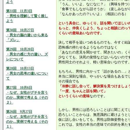
よう
「うん、いいよ、なになに？」（興味を持つ
「食事でもしながら話そうか」（楽しみなが
第31回 11月3日
「なんかあったの？いいよ」（相談にのる）
・男性を理解して賢く接し
よう
という具合に、ゆっくり、話を聞いてほしい
もっと、仲良くしよう、ちょっと相談にのっ
第30回 10月27日
くらいの意味あいなのです。
・男女の脳の違いから来る
「ズレ」
決して相手を追いつめるものでも、今すぐ結
恐怖感の持たせるようなものではなく
第29回 10月20日
「あなたの意見を聞かせて、聞きたいの」く
・男女の感じ方の違い、ズ
少なくても、決死の覚悟などはいらないので
レについて
男性同士のそれより、軽い意味合いなのです
第28回 10月13日
もちろん、男性に向かって「話があるの…」
・男女の思考の違いについ
本当に深刻な場合、やっかいな場合もあるで
て
その場合でも
「冷静に話し合って、解決策を見つけましょ
第27回 10月6日
「一度、ちゃんと話を聞いて」
・なぜ、女性がグチを言う
というくらいの意味
なのです。
のか…実例で考える（その
２）
しかし、男性には恐ろしいことばに聞こえて
第26回 9月27日
恐ろしいことからは、無意識的に避けようと
・なぜ、女性がグチを言う
仮に話し合いをしても、男性は防御姿勢をと
のか…実例で考える（その
これでは、女性の本当の意味での目的を果た
１）