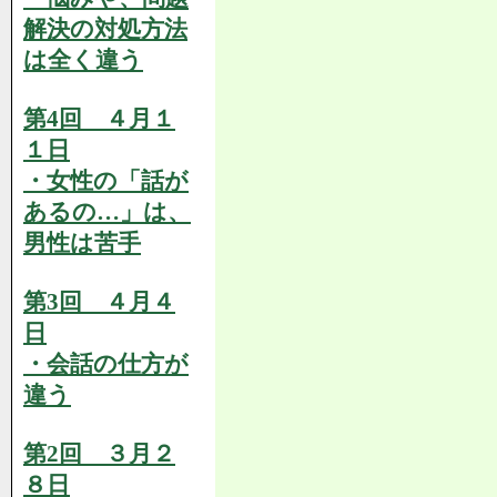
解決の対処方法
は全く違う
第4回 ４月１
１日
・女性の「話が
あるの…」は、
男性は苦手
第3回 ４月４
日
・会話の仕方が
違う
第2回 ３月２
８日