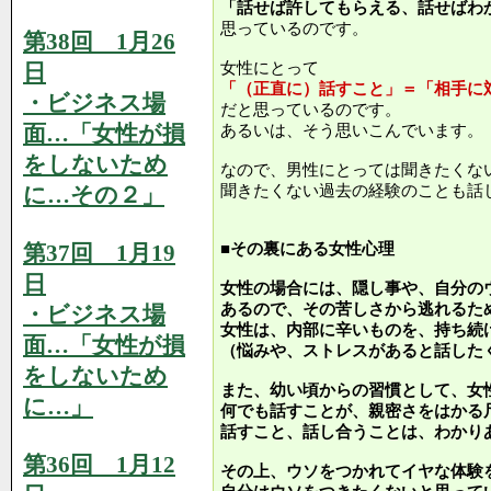
「話せば許してもらえる、話せばわ
思っているのです。
第38回 1月26
日
女性にとって
「（正直に）話すこと」＝「相手に
・ビジネス場
だと思っているのです。
面…「女性が損
あるいは、そう思いこんでいます。
をしないため
なので、男性にとっては聞きたくな
に…その２」
聞きたくない過去の経験のことも話
第37回 1月19
■その裏にある女性心理
日
女性の場合には、隠し事や、自分の
あるので、その苦しさから逃れるた
・ビジネス場
女性は、内部に辛いものを、持ち続
面…「女性が損
（悩みや、ストレスがあると話した
をしないため
また、幼い頃からの習慣として、女
に…」
何でも話すことが、親密さをはかる
話すこと、話し合うことは、わかり
第36回 1月12
その上、ウソをつかれてイヤな体験