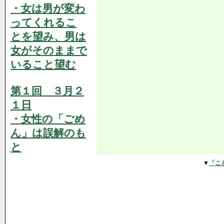
・女は男が変わ
ってくれるこ
とを望み、男は
女がそのままで
いること望む
第１回 ３月２
１日
・女性の「ごめ
ん」は誤解のも
と
▼
「こ