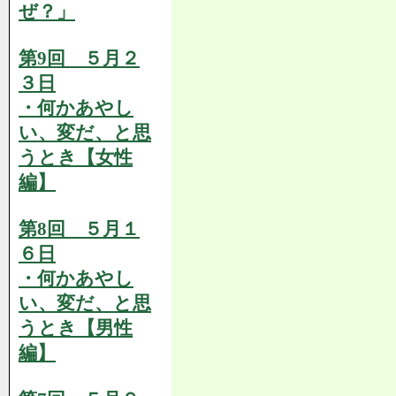
ぜ？」
第9回 ５月２
３日
・何かあやし
い、変だ、と思
うとき【女性
編】
第8回 ５月１
６日
・何かあやし
い、変だ、と思
うとき【男性
編】