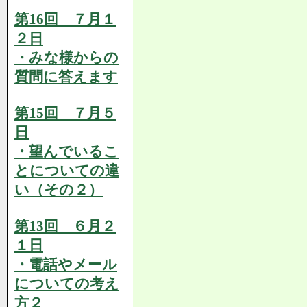
第16回 ７月１
２日
・みな様からの
質問に答えます
第15回 ７月５
日
・望んでいるこ
とについての違
い（その２）
第13回 ６月２
１日
・電話やメール
についての考え
方２