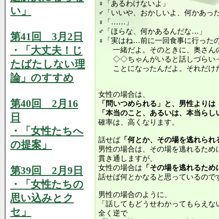
♀「あるわけないよ」
い」
♂「いいや、おかしいよ、何かあっ
♀「……」
♂「ほらな、何かあるんだな…」
第41回 3月2日
♀「実はね…前に一回食事に行った
・「大丈夫！じ
一緒だよ。そのときに、奥さんの
◇◇ちゃんがいると話しづらいっ
たばたしない理
ことになったんだよ。それだけ
論」のすすめ
女性の場合は、
第40回 2月16
「問いつめられる」と、男性よりは
「本当のこと、あるいは、本当らし
日
確率は、高くなります。
・「女性たちへ
話せば
「何とか、その場を逃れられ
の提案」
男性の場合は、その場を逃れるため
貫き通しますが、
女性の場合は
「その場を逃れるため
第39回 2月9日
話せば何とかなると思っているので
・「女性たちの
男性の場合のように、
思い込みとク
「話してもどうせわかってもらえな
セ」
全く逆で