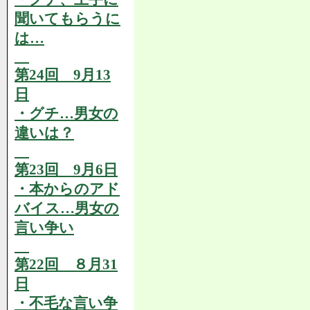
聞いてもらうに
は…
第24回 9月13
日
・グチ…男女の
違いは？
第23回 9月6日
・本からのアド
バイス…男女の
言い争い
第22回 ８月31
日
・不毛な言い争