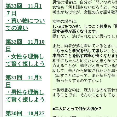
男性の場合は、自分が「問いつめら
第33回 11月1
女性も「何も話さないだろうと、本
考えがちですが、女性の方が話す確
７日
・買い物につい
女性の場合は、
しっぽをつかむ、しつこく何度も「
ての違い
話す確率が高くなります。
隠せない、逃げられないと思ってし
第32回 11月10
また、両者が落ち着いているときに
日
「ちゃんと事実を話してほしい」と
・女性を理解し
本当のことを話す確率が高くなりま
相手にちゃんと応えたいと思うから
て賢く接しよう
応えることが、誠意だと思っている
話して、辛さから解放されたいと思
（話すことによって、また新たな辛
第31回 11月3
持ったリするのですが…）
日
一番最悪なのは、腕力にものを言わ
・男性を理解し
することです。そんなことをしても
て賢く接しよう
■二人にとって何か大切か？
第30回 10月27