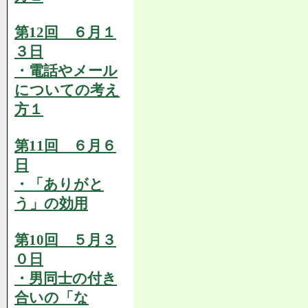
第12回 ６月１
３日
・電話やメール
についての考え
方１
第11回 ６月６
日
・「ありがと
う」の効用
第10回 ５月３
０日
・男同士の付き
合いの「な