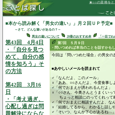
★○○の資格をとることが
■本から読み解く「男女の違い」」月２回ＵＰ予定■
～さて、どんな違いがあるの？～
男女の違いについて
20冊のおすすめ本
「一目でわ
第43回 4月4日
第7回 ５月９日
・問いつめれば本当のことを話すかも
・「自分を見つ
今回は「問いつめた場合」の男女
めて、自分の感
情を知ろう」そ
■あやしいメールを読まれて
の方法
♂「なんだよ、このメール」
♀「ああ、○○さんだよ、今度食事し
第42回 3月16
♂「何でおまえが誘われるんだよ」
日
♀「○○さん、今奥さんとうまくいっ
ちょっと相談にのってくれって頼
・「考え過ぎ、
♂「何でおまえに相談すんだよ、な
心配し過ぎは問
♀「結婚してるから、わかるし話し
♂「そいつ、なんか下心があるね…
題解決にならな