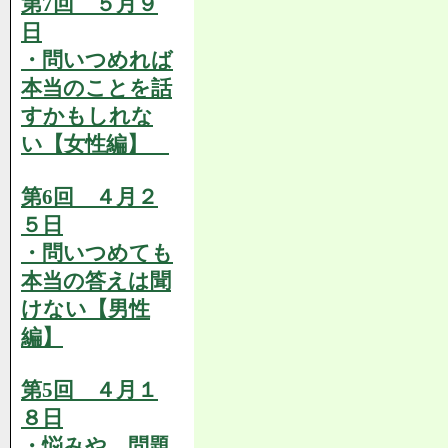
第7回 ５月９
日
・問いつめれば
本当のことを話
すかもしれな
い【女性編】
第6回 ４月２
５日
・問いつめても
本当の答えは聞
けない【男性
編】
第5回 ４月１
８日
・悩みや、問題