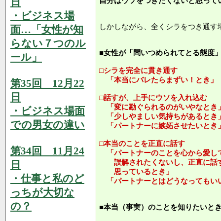
日
自分はウソをつきたくないと思って
・ビジネス場
しかしながら、全くシラをつき通す
面…「女性が知
らない７つのル
■女性が「問いつめられてとる態度
ール」
□シラを完全に貫き通す
「本当にバレたらまずい！とき」
第35回 12月22
日
□話すが、上手にウソを入れ込む
「変に勘ぐられるのがいやなとき
・ビジネス場面
「少しやましい気持ちがあるとき
での男女の違い
「パートナーに嫉妬させたいとき
□本当のことを正直に話す
第34回 11月24
「パートナーのことを心から愛し
誤解されたくないし、正直に話す
日
思っているとき」
・仕事と私のど
「パートナーとはどうなってもい
っちが大切な
の？
■本当（事実）のことを知りたいと