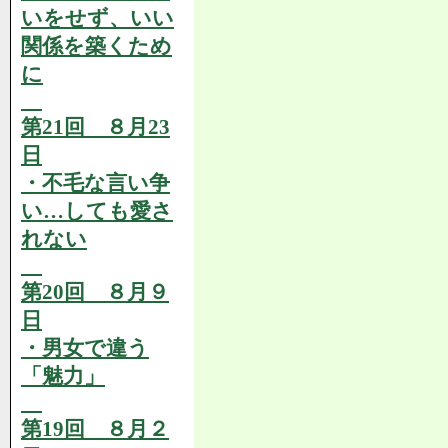
いをせず、いい
関係を築くため
に
第21回 ８月23
日
・不毛な言い争
い…しても愛さ
れない
第20回 ８月９
日
・男女で違う
「魅力」
第19回 ８月２