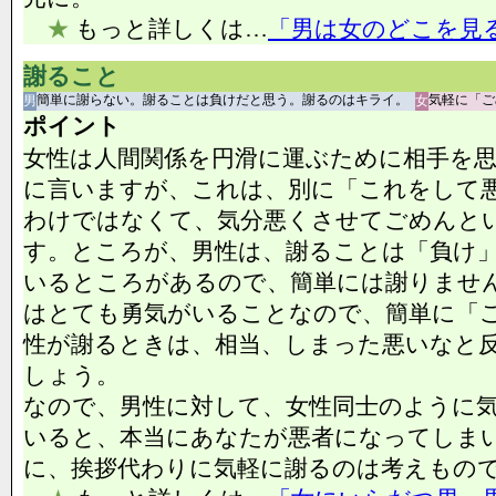
★
もっと詳しくは…
「男は女のどこを見
謝ること
簡単に謝らない。謝ることは負けだと思う。謝るのはキライ。
気軽に「ご
男
女
ポイント
女性は人間関係を円滑に運ぶために相手を
に言いますが、これは、別に「これをして
わけではなくて、気分悪くさせてごめんと
す。ところが、男性は、謝ることは「負け
いるところがあるので、簡単には謝りませ
はとても勇気がいることなので、簡単に「
性が謝るときは、相当、しまった悪いなと
しょう。
なので、男性に対して、女性同士のように
いると、本当にあなたが悪者になってしま
に、挨拶代わりに気軽に謝るのは考えもの