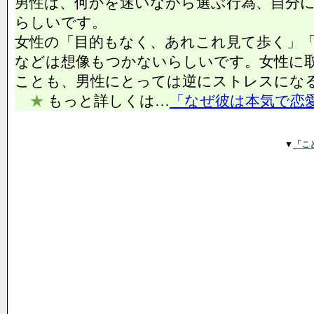
男性は、何かを迷いながら選ぶ行為、自分
らしいです。
女性の「目的もなく、あれこれ見て歩く」
などは想像もつかないらしいです。女性に
ことも、男性にとっては逆にストレスにな
★
もっと詳しくは…
「なぜ彼は本気で恋
▼
「こ