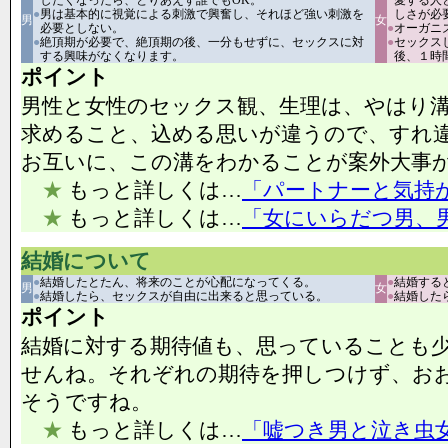
したくなったら、とりあえず誰でもOK。
愛する人
●
男は基本的に視覚による刺激で興奮し、それほど強い刺激を
しさが必
男
女
必要としない。
●
オーガニ
●
絶頂期が必要で、絶頂期の後、一分もせずに、セックスに対
●
セックス
する興味がなくなります。
後、１時
ポイント
男性と女性のセックス観、生理は、やはり
求めること、込める思いが違うので、すれ
お互いに、この溝をわかることが案外大事
★
もっと詳しくは…
「パートナーと気持が
★
もっと詳しくは…
「女にいらだつ男、
結婚について
●
結婚したとたん、将来のことが心配になってくる。
●
結婚する
男
女
●
結婚したら、セックスが自由に出来ると思っている。
●
結婚した
ポイント
結婚に対する期待値も、思っていることも
せんね。それぞれの期待を押しつけず、お
そうですね。
★
もっと詳しくは…
「嘘つき男と泣き虫