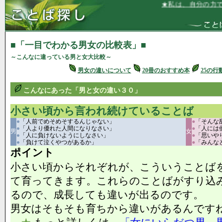
★私は、自分の力で、ちゃんと
■「一目でわかる男女の比較表」■
～こんなに違っている男と女大比較～
男女の違いについて
20冊のおすすめ本
25の行
こんなにあった「男と女の違い３０」
小さい頃から言われ続けていることば
●
「人前でめそめそするんじゃない」
●
「そんな
●
「人より優れた人間になりなさい」
●
「人には
男
女
●
「人に負けないようにしなさい」
●
「思いや
●
「負けて泣くやつがあるか」
●
「みんな
ポイント
小さい頃からそれぞれが、こういうことば
て育ってきます。これらのことばがすり込
るので、成長しても違いが出るのです。
男女はそもそも育ちから違いがあるんです