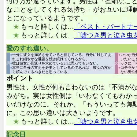
付け方が違っています。男性は「些細なこ
なことをしてくれる気持ち」がお互いに理
とになっているようです。
★
もっと詳しくは…
「ベスト・パートナ
★
もっと詳しくは…
「嘘つき男と泣き虫
愛のすれ違い。
●
十分に彼女を満足させていると信じている。自分に対してあ
●
いつか自
れこれ細やかな世話を焼き続けてくれるから。
いたいこ
男
女
●
彼は彼女が見返りを求めているとは思ってもいない。
ックに「
●
本当に自分の支えを必要としているのであれば、彼女の方か
●
コチラか
ら頼んでくるべきだと思っている。
ない男性
ポイント
男性は、女性が何も言わないのは「不満が
みがち。実は女性側は「いわなくてもわか
いだけなのに。それか、「もういっても無
に。この思い違いは大きいようです。
★
もっと詳しくは…
「嘘つき男と泣き虫
記念日