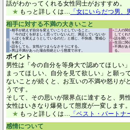
話がわかってくれる女性同士がおすすめ。
★
もっと詳しくは…
「女にいらだつ男、
相手に対する不満の大きいこと
●
相手が絶えず自分を変えていこうとしていること。
●
二人の関
「今のぼくを好ましく思っていないんだ、満足していないか
してくれ
らぼくを変えようとしているのだ」と感じ、不快感、警戒心
●
話を聞い
男
女
を抱く。
●
生活に関
●
話をしても、女性がつまらなさそうにする。
●
不満があ
●
男は不満があった場合拒絶という態度で示す。
る。
ポイント
男性は「今の自分を等身大で認めてほしい
まってほしい、自分を見て欲しい」と願っ
ないことが続くと、お互いの不満や怒りが
うです。
そして、その思いが限界点に達すると、男
女性はいきなり爆発して態度が一変します
★
もっと詳しくは…
「ベスト・パートナ
感情について