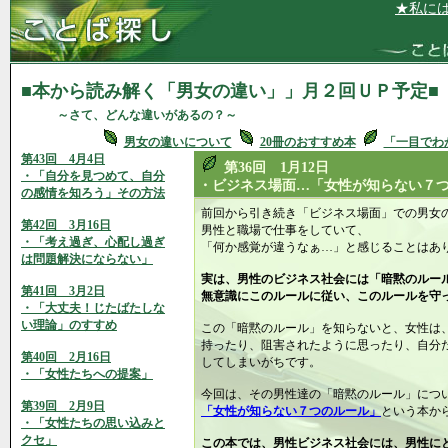
★私には、なんで
■本から読み解く「男女の違い」」月２回ＵＰ予定■
～さて、どんな違いがあるの？～
男女の違いについて
20冊のおすすめ本
「一目でわ
第43回 4月4日
第36回 1月12日
・「自分を見つめて、自分
・ビジネス場面…「女性が知らない７
の感情を知ろう」その方法
前回から引き続き「ビジネス場面」での男女
第42回 3月16日
男性と職場で仕事をしていて、
・「考え過ぎ、心配し過ぎ
「何か感覚が違うなぁ…」と感じることはあ
は問題解決にならない」
実は、男性のビジネス社会には「暗黙のルー
第41回 3月2日
無意識にこのルールに従い、このルールを守
・「大丈夫！じたばたしな
い理論」のすすめ
この「暗黙のルール」を知らないと、女性は
持ったり、阻害されたように思ったり、自分
第40回 2月16日
してしまいがちです。
・「女性たちへの提案」
今回は、その男性達の「暗黙のルール」につ
第39回 2月9日
「女性が知らない７つのルール」
という本か
・「女性たちの思い込みと
クセ」
この本では、男性ビジネス社会には、男性に