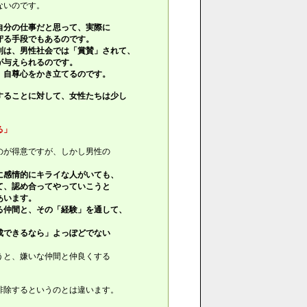
ないのです。
自分の仕事だと思って、実際に
守る手段でもあるのです。
は、男性社会では「賞賛」されて、
が与えられるのです。
、自尊心をかき立てるのです。
ることに対して、女性たちは少し
る」
のが得意ですが、しかし男性の
に感情的にキライな人がいても、
て、認め合ってやっていこうと
あいます。
仲間と、その「経験」を通して、
成できるなら」よっぽどでない
うと、嫌いな仲間と仲良くする
排除するというのとは違います。