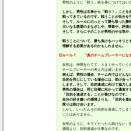
男性のように「戦う」術を身につけてはい
しかし、男性は古来から「戦う！」ことを
戦ってきているのです。戦うことが自分を
そして、ルールにのっとって勝ち取った勝利
大いなる羨望のまなざしや、尊敬や、評価
そして、さらにそのことが男性のやる気や
戦うことについて、勝ち負けをハッキリとす
理解する必要があるのかもしれません。
◎ルール７ 「真のチームプレーヤーにな
女性は、仲間をたてて、うまくやっていく
チームプレーヤーの考え方は違います。
例えば、男性の場合、チーム内ではどんな
目的を同じにしている場合には、助け合っ
します。そして、目的達成に向けて協力し
男性の場合は、同じ目標に向かって邁進する
「目的を達成する」ことが喜びなのです。
自分の好き嫌いの感情よりも、「目的を達
限りは助け合います。
しかし、いったんその目的を達成してしま
ことはありません。
女性のように、キライだったら助けない、
感情より、目的達成が大事なのです。