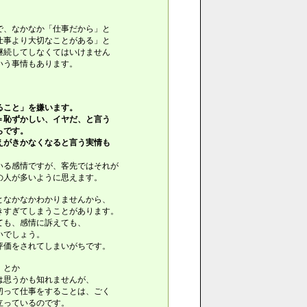
で、なかなか「仕事だから」と
仕事より大切なことがある」と
継続してしなくてはいけません
いう事情もあります。
ること」を嫌います。
＝恥ずかしい、イヤだ、と言う
らです。
えがきかなくなると言う実情も
いる感情ですが、客先ではそれが
の人が多いように思えます。
となかなかわかりませんから、
きすぎてしまうことがあります。
ても、感情に訴えても、
いでしょう。
評価をされてしまいがちです。
」とか
は思うかも知れませんが、
切って仕事をすることは、ごく
立っているのです。