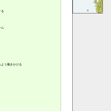
する
ーム
るよう働きかける