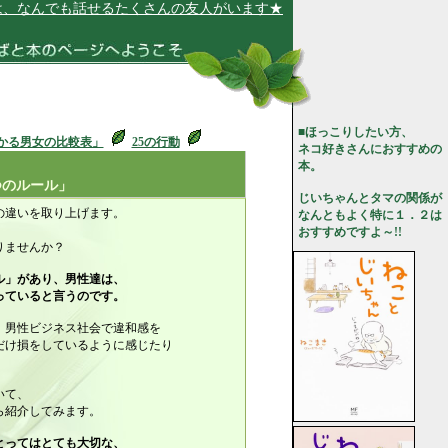
も話せるたくさんの友人がいます★
■ほっこりしたい方、
かる男女の比較表」
25の行動
ネコ好きさんにおすすめの
本。
つのルール」
じいちゃんとタマの関係が
の違いを取り上げます。
なんともよく特に１．２は
おすすめですよ～!!
りませんか？
ル」があり、男性達は、
っていると言うのです。
、男性ビジネス社会で違和感を
だけ損をしているように感じたり
いて、
ら紹介してみます。
とってはとても大切な、