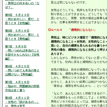
思えば苦にならないのです。
・男同士の付き合いの「な
ぜ？」
女性はどうしても、気持ちを引きずりがち
割り切ることができません。どうしても「
第9回 ５月２３日
思いがちだし、実際、女性の場合は家事も
・何かあやしい、変だ、と
から、仕事を長時間することはできないと
思うとき【女性編】
◎ルール４ 「感情的にならない」
第8回 ５月１６日
・何かあやしい、変だ、と
男性は、特にビジネス場面で「感情的にな
思うとき【男性編】
感情的になること＝女性的、女性的なこと
思いと、自分の感情を見られるのを嫌うか
第7回 ５月９日
男性の場合、感情的になると女性より押さ
・問いつめれば本当のこと
あります。
を話すかもしれない【女性
しかしながら…男性が出してないと思って
編】
できても、社内に戻ると感情的になりがち
第6回 ４月２５日
女性の場合は、自分が感情的になっている
・問いつめても本当の答え
職場にも、感情を持ち込み、感情表現が行
は聞けない【男性編】
しかし、男性ビジネス社会で、情緒に訴え
おそらく、あまりいい結果には結びつかな
第5回 ４月１８日
「彼女は、感情を持ち込むから…」という
・悩みや、問題解決の対処
方法は全く違う
「なんで、あんなに冷たく対処できるの？
「人の感情をもっと大切にしてよ」と女性
第4回 ４月１１日
男性ビジネス社会にとっては、感情を断ち
・女性の「話があるの…」
当たり前の対処方法なのです。それで成り
は、男性は苦手