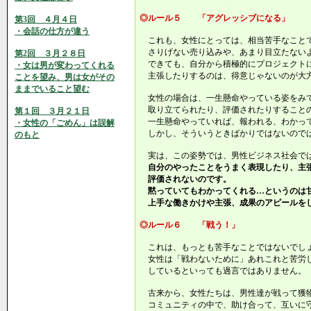
◎ルール５ 「アグレッシブになる」
第3回 ４月４日
・会話の仕方が違う
これも、女性にとっては、相当苦手なこと
さりげない売り込みや、あまり目立たない
第2回 ３月２８日
できても、自分から積極的にプロジェクトに
・女は男が変わってくれる
主張したりするのは、得意じゃないのが大
ことを望み、男は女がその
ままでいること望む
女性の場合は、一生懸命やっている姿をみ
取り立てられたり、評価されたりすること
第１回 ３月２１日
一生懸命やっていれば、報われる、わかっ
・女性の「ごめん」は誤解
しかし、そういうときばかりではないので
のもと
実は、この姿勢では、男性ビジネス社会では
自分のやったことをうまく表現したり、主張
評価されないのです。
黙っていてもわかってくれる…というのは
上手な働きかけや主張、成果のアピールをし
◎ルール６ 「戦う！」
これは、もっとも苦手なことではないでし
女性は「戦わないために」あれこれと苦労
しているといっても過言ではありません。
古来から、女性たちは、男性達が戦って獲
コミュニティの中で、助け合って、互いに