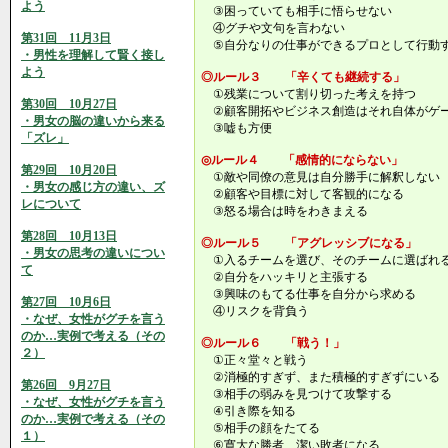
よう
③困っていても相手に悟らせない
④グチや文句を言わない
第31回 11月3日
⑤自分なりの仕事ができるプロとして行動
・男性を理解して賢く接し
よう
◎ルール３ 「辛くても継続する」
①残業について割り切った考えを持つ
第30回 10月27日
②顧客開拓やビジネス創造はそれ自体がゲ
・男女の脳の違いから来る
③嘘も方便
「ズレ」
◎ルール４ 「感情的にならない」
第29回 10月20日
①敵や同僚の意見は自分勝手に解釈しない
・男女の感じ方の違い、ズ
②顧客や目標に対して客観的になる
レについて
③怒る場合は時をわきまえる
第28回 10月13日
◎ルール５ 「アグレッシブになる」
・男女の思考の違いについ
①入るチームを選び、そのチームに選ばれ
て
②自分をハッキリと主張する
③興味のもてる仕事を自分から求める
第27回 10月6日
④リスクを背負う
・なぜ、女性がグチを言う
のか…実例で考える（その
◎ルール６ 「戦う！」
２）
①正々堂々と戦う
②消極的すぎず、また積極的すぎずにいる
第26回 9月27日
③相手の弱みを見つけて攻撃する
・なぜ、女性がグチを言う
④引き際を知る
のか…実例で考える（その
⑤相手の顔をたてる
１）
⑥寛大な勝者、潔い敗者になる