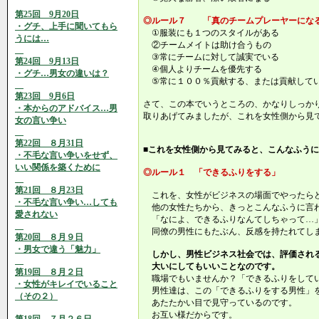
第25回 9月20日
◎ルール７ 「真のチームプレーヤーにな
・グチ、上手に聞いてもら
①服装にも１つのスタイルがある
うには…
②チームメイトは助け合うもの
③常にチームに対して誠実でいる
第24回 9月13日
④個人よりチームを優先する
・グチ…男女の違いは？
⑤常に１００％貢献する、または貢献して
第23回 9月6日
さて、この本でいうところの、かなりしっか
・本からのアドバイス…男
取りあげてみましたが、これを女性側から見
女の言い争い
第22回 ８月31日
■これを女性側から見てみると、こんなふう
・不毛な言い争いをせず、
いい関係を築くために
◎ルール１ 「できるふりをする」
第21回 ８月23日
これを、女性がビジネスの場面でやったら
・不毛な言い争い…しても
他の女性たちから、きっとこんなふうに言
愛されない
「なによ、できるふりなんてしちゃって…
同僚の男性にもたぶん、反感を持たれてし
第20回 ８月９日
・男女で違う「魅力」
しかし、男性ビジネス社会では、評価され
大いにしてもいいことなのです。
第19回 ８月２日
職場でもいませんか？「できるふりをして
・女性がキレイでいること
男性達は、この「できるふりをする男性」
（その２）
あたたかい目で見守っているのです。
お互い様だからです。