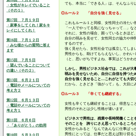
第18回 ７月２６日
でも、本当に「できる人」は、そんなふり
・女性がキレイでいること
（その１）
◎ルール２ 「自分を強く見せる」
第17回 ７月１９日
これもルール１と同様、女性同士の冷たい
・家事をしてくれ！家をキ
「一人でやってる気になっちゃって…」な
レイにしてくれ！
それに、女性の場合、困っているときほど
自分の弱みを見せて、女性同士の協力や仲
第16回 ７月１２日
するのです。
・みな様からの質問に答え
強く見せたら、女性社会では孤立してしま
ます
男性からも、助けてもらえないし、かわい
（と、思いがちですよね、事実はどうかわ
第15回 ７月５日
・望んでいることについて
しかし、男性ビジネス社会では、これが大
の違い（その２）
弱みを見せないため、自分に自信を持つた
自分を強く見せること…これがとても大切
第13回 ６月２１日
だから、ときどき「強がって」も、大目に
・電話やメールについての
考え方２
◎ルール３ 「辛くても継続する」
第12回 ６月１３日
女性も辛くても継続することは、得意なこ
・電話やメールについての
男性のそれとは少し性格が違います。
考え方１
ビジネスで男性は、残業や長時間働くこと
第11回 ６月６日
そのことを 誇りにさえ思っているところ
・「ありがとう」の効用
女性からみると「なんであんなに仕事ばっ
男性にとっては、仕事だと思えば割り切る
第10回 ５月３０日