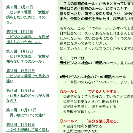
「７つの暗黙のルール」があると言っていま
第38回 1月26日
男性はこの「暗黙のルール」に従うことで、
・ビジネス場面…「女性が
割り切ったり、気持ちを切り替えたり、我慢
損をしないために…その
また、仲間との優劣を決めたり、境界線も上
２」
もちろん、この「７つのルール」がすべてと
第37回 1月19日
日本社会では、ズレがあるかもしれませんし
・ビジネス場面…「女性が
しかしながら、大いに参考になる「７つのル
損をしないために…」
参考になさってみてください。
知っていると、きっと役立つことがあります
第36回 1月12日
・ビジネス場面…「女性が
さて、それでは、
知らない７つのルール」
男性ビジネス社会の「暗黙のルール」
見てみ
第35回 12月22日
・ビジネス場面での男女の
■男性ビジネス社会の７つの暗黙のルール
違い
（「女性の知らない７つのルール」より、
第34回 11月24日
◎ルール１ 「できるふりをする」
・仕事と私のどっちが大切
①確信がなくても自分のしていることに自
なの？
②本当に必要なときだけ助言を頼む
③実績を自慢し、能力を誇示する
第33回 11月1７日
④失敗を宣伝しない
・買い物についての違い
◎ルール２ 「自分を強く見せる」
第32回 11月10日
①自分で権利を獲得する
・女性を理解して賢く接し
②上司に頼りすぎない