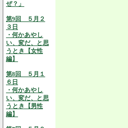
ぜ？」
第9回 ５月２
３日
・何かあやし
い、変だ、と思
うとき【女性
編】
第8回 ５月１
６日
・何かあやし
い、変だ、と思
うとき【男性
編】