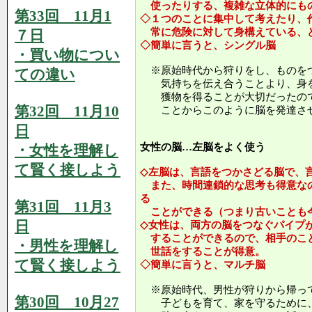
使ったりする、複雑な立体的にも
第33回 11月1
◇１つのことに集中して考えたり、
常に危険に対して身構えている、
７日
◇簡単に言うと、シングル脳
・買い物につい
※原始時代から狩りをし、ものを
ての違い
気持ちを伝え合うことより、身を
獲物を得ることが大切だったので
第32回 11月10
ことからこのように脳を発達させ
日
女性の脳…左脳をよく使う
・女性を理解し
て賢く接しよう
◇左脳は、言語をつかさどる脳で、
また、時間連鎖的な思考も得意な
る
第31回 11月3
ことができる（つまり古いことも
日
◇女性は、両方の脳をつなぐパイプ
することができるので、相手のこ
・男性を理解し
世話をすることが得意。
て賢く接しよう
◇簡単に言うと、マルチ脳
※原始時代、男性が狩りから帰っ
第30回 10月27
子どもを育て、家を守るために、