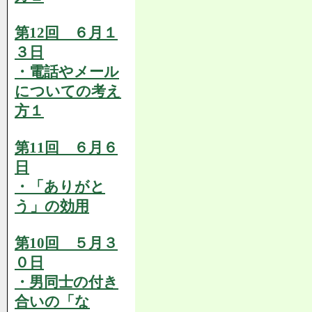
第12回 ６月１
３日
・電話やメール
についての考え
方１
第11回 ６月６
日
・「ありがと
う」の効用
第10回 ５月３
０日
・男同士の付き
合いの「な