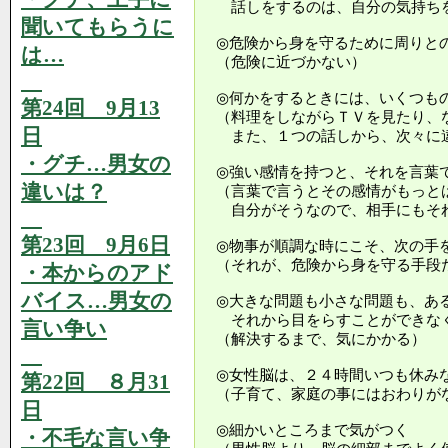
話しをするのは、自分の気持ちを
聞いてもらうに
◎危険から身を守るために周りと
は…
（危険に近づかない）
◎何かをするときには、いくつも
第24回 9月13
（料理をしながらＴＶを見たり、
日
また、１つの話しから、次々に違
・グチ…男女の
◎強い感情を持つと、それを言葉
違いは？
（言葉で言うとその感情がもっと
自分がそうなので、相手にもそ
第23回 9月6日
◎物事が順調な時にこそ、次の手を
（それが、危険から身を守る手段
・本からのアド
バイス…男女の
◎大きな問題も小さな問題も、あ
それから目をらすことができな
言い争い
（解決するまで、気にかかる）
◎女性脳は、２４時間いつも休み
第22回 ８月31
（子育て、家庭の事にはおわりが
日
◎細かいところまで気がつく
・不毛な言い争