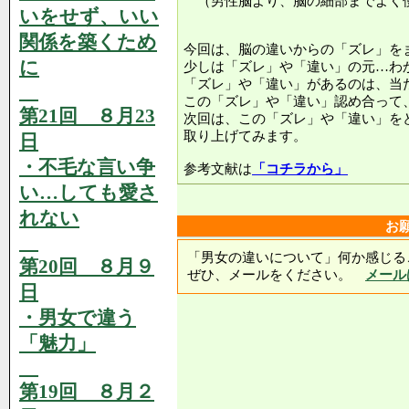
（男性脳より、脳の細部までよく
いをせず、いい
関係を築くため
今回は、脳の違いからの「ズレ」を
に
少しは「ズレ」や「違い」の元…わ
「ズレ」や「違い」があるのは、当
この「ズレ」や「違い」認め合って
第21回 ８月23
次回は、この「ズレ」や「違い」を
取り上げてみます。
日
・不毛な言い争
参考文献は
「コチラから」
い…しても愛さ
れない
お
「男女の違いについて」何か感じる
第20回 ８月９
ぜひ、メールをください。
メール
日
・男女で違う
「魅力」
第19回 ８月２