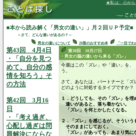
★私は、心から子ども達を
■本から読み解く「男女の違い」」月２回ＵＰ予定■
～さて、どんな違いがあるの？～
男女の違いについて
20冊のおすすめ本
「一目でわ
第43回 4月4日
第30回 10月27日
・男女の脳の違いから来る「ズレ」
・「自分を見つ
今週はこの「ズレ」や「違い」を、
めて、自分の感
う。
情を知ろう」そ
さて、あなたは、パートナーと「ズ
の方法
どのように対処するタイプですか？
１．どうしても、その「ズレ」を埋
第42回 3月16
違いがあると、落ち着かない。
日
「ズレ」を何とかしたくなる。
・「考え過ぎ、
２．「ズレ」を感じるが、そういう
心配し過ぎは問
そのままにしておく。
「ズレ」があっても、あまり気に
題解決にならな