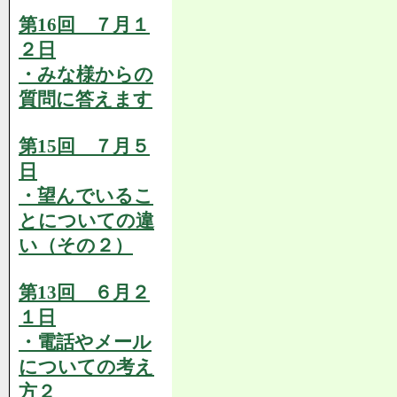
第16回 ７月１
２日
・みな様からの
質問に答えます
第15回 ７月５
日
・望んでいるこ
とについての違
い（その２）
第13回 ６月２
１日
・電話やメール
についての考え
方２