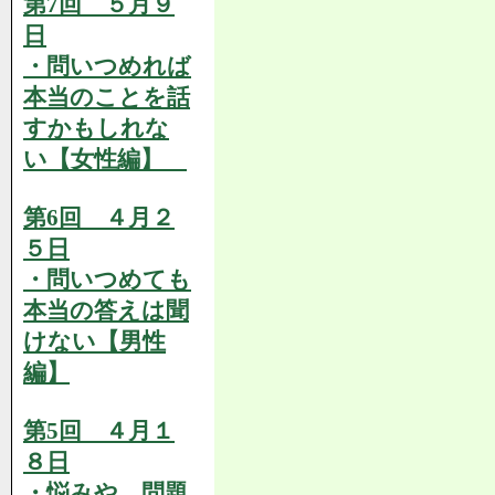
第7回 ５月９
日
・問いつめれば
本当のことを話
すかもしれな
い【女性編】
第6回 ４月２
５日
・問いつめても
本当の答えは聞
けない【男性
編】
第5回 ４月１
８日
・悩みや、問題