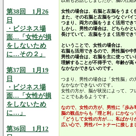
以前もお話ししましたが、脳の仕組
第38回 1月26
女性の場合は、右脳と左脳をうまく
また、その右脳と左脳をつなぐパイ
日
つまり、両方の脳をうまく活用でき
・ビジネス場
しかし、男性の場合は、どちらかと
長けていて、左脳をうまく活用でき
面…「女性が損
をしないため
ということで、女性の場合は、
右脳も活用できるので、男性脳や中
に…その２」
男性の場合は、右脳を主に使ってい
理解することが不得手で、年齢が高
なかなかできないのです。
第37回 1月19
日
つまり、男性の場合は「女性脳」の
なかなかできないのです。
・ビジネス場
女性の方が、脳が状況によって、フ
面…「女性が損
ことでもあるようです。
をしないため
なので、女性の方が、男性に「歩み
に…」
脳の観点からも「理と利」にかなっ
「どうして女性の方が…、私ばかり
広い心で、男性パートナーに接しま
第36回 1月12