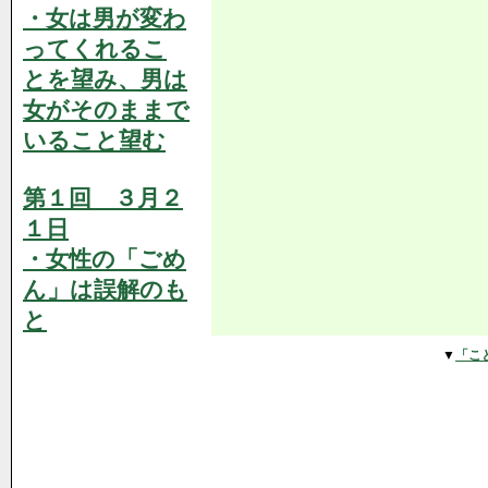
・女は男が変わ
ってくれるこ
とを望み、男は
女がそのままで
いること望む
第１回 ３月２
１日
・女性の「ごめ
ん」は誤解のも
と
▼
「こ