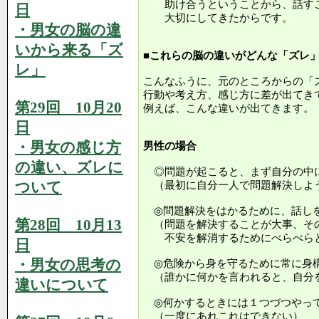
助け合うということから、話すこ
日
大切にしてきたからです。
・男女の脳の違
いから来る「ズ
■これらの脳の違いがどんな「ズレ
レ」
こんなふうに、元のところからの「
行動や考え方、感じ方に差が出てき
第29回 10月20
例えば、こんな違いが出てきます。
日
・男女の感じ方
男性の場合
の違い、ズレに
◎問題が起こると、まず自分の中
ついて
（最初に自分一人で問題解決しよ
◎問題解決をはかるために、話し
第28回 10月13
（問題を解決することが大事、そ
不安を解消するためにべらべらと
日
・男女の思考の
◎危険から身を守るために常に身
（誰かに何かを言われると、自分
違いについて
◎何かするときには１つづつやっ
（一度にあれこれはできない）