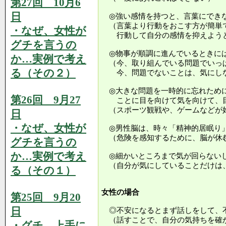
第27回 10月6
日
◎強い感情を持つと、言葉にでき
（言葉より行動をおこす方が簡単
・なぜ、女性が
行動して自分の感情を抑えよう
グチを言うの
◎物事が順調に進んでいるときに
か…実例で考え
（今、取り組んでいる問題でいっ
る（その２）
今、問題でないことは、気にしな
◎大きな問題を一時的に忘れため
第26回 9月27
ことに目を向けて気を向けて、
（スポーツ観戦や、ゲームなどが
日
・なぜ、女性が
◎男性脳は、時々「精神的居眠り
（危険を感知するために、脳が休
グチを言うの
か…実例で考え
◎細かいところまで気が回らない
（自分が気にしていることだけは
る（その１）
女性の場合
第25回 9月20
日
◎不安になるとまず話しをして、
（話すことで、自分の気持ちを確
・グチ、上手に