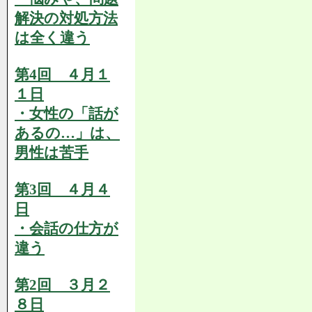
解決の対処方法
は全く違う
第4回 ４月１
１日
・女性の「話が
あるの…」は、
男性は苦手
第3回 ４月４
日
・会話の仕方が
違う
第2回 ３月２
８日