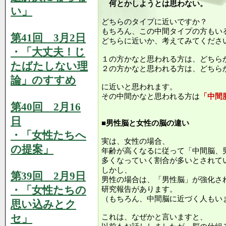
何とかしようとは思わない。
い」
どちらのタイプに近いですか？
もちろん、この中間タイプの方もい
第41回 3月2日
どちらに近いか、考えてみてくださ
・「大丈夫！じ
１の方かなと思われる方は、どちら
たばたしない理
２の方かなと思われる方は、どちら
論」のすすめ
に近いと思われます。
その中間かなと思われる方は
「中間
第40回 2月16
日
■男性脳と女性の脳の違い
・「女性たちへ
実は、女性の場合、
の提案」
年齢が高くなるに従って「中間脳、
多くなっていく割合が多いとされて
しかし、
第39回 2月9日
男性の場合は、「男性脳」が強化さ
・「女性たちの
研究報告があります。
（もちろん、中間脳に近づく人もい
思い込みとク
セ」
これは、なぜかと言いますと、