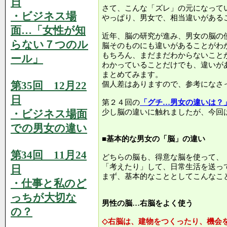
日
さて、こんな「ズレ」の元になって
・ビジネス場
やっぱり、男女で、相当違いがある
面…「女性が知
近年、脳の研究が進み、男女の脳の
らない７つのル
脳そのものにも違いがあることがわ
もちろん、まだまだわからないこと
ール」
わかっていることだけでも、違いが
まとめてみます。
第35回 12月22
個人差はありますので、参考になさ
日
第２４回の
「グチ…男女の違いは？
・ビジネス場面
少し脳の違いに触れましたが、今回
での男女の違い
■基本的な男女の「脳」の違い
第34回 11月24
どちらの脳も、得意な脳を使って、
「考えたり」して、日常生活を送っ
日
まず、基本的なこととしてこんなこ
・仕事と私のど
っちが大切な
男性の脳…右脳をよく使う
の？
◇右脳は、建物をつくったり、機会