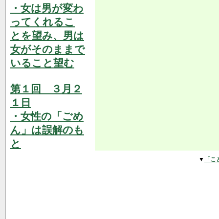
・女は男が変わ
ってくれるこ
とを望み、男は
女がそのままで
いること望む
第１回 ３月２
１日
・女性の「ごめ
ん」は誤解のも
と
▼
「こ