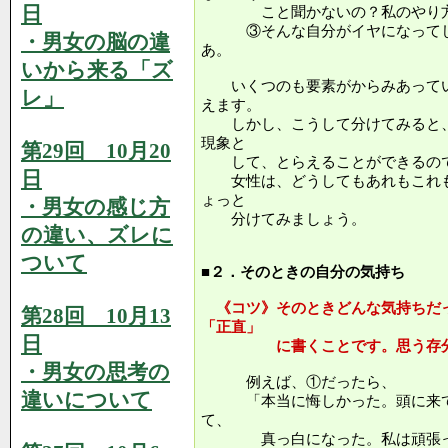
日
こと聞かないの？私のやり方
③そんな自分がイヤになってし
・男女の脳の違
あ。
いから来る「ズ
いくつのも要素がからみあってい
レ」
えます。
しかし、こうして分けてみると、
現象と
第29回 10月20
して、とらえることができるの
日
女性は、どうしてもあれもこれも
ょっと
・男女の感じ方
分けてみましょう。
の違い、ズレに
ついて
■２．そのときの自分の気持ち
《コツ》そのときどんな気持ちだ
第28回 10月13
「正直」
日
に書くことです。思う存分に
・男女の思考の
例えば、①だったら、
違いについて
「本当に悔しかった。頭に来て
て、
真っ白になった。私は頑張っ