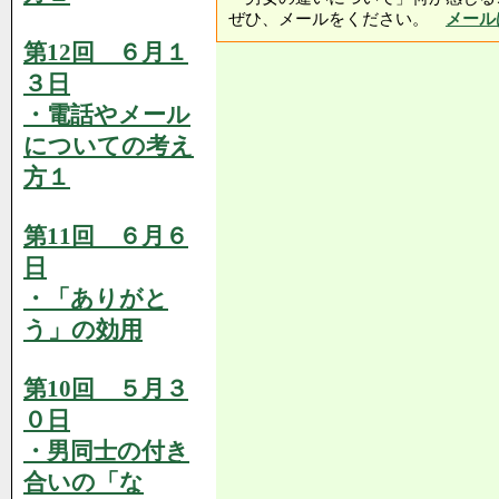
ぜひ、メールをください。
メール
第12回 ６月１
３日
・電話やメール
についての考え
方１
第11回 ６月６
日
・「ありがと
う」の効用
第10回 ５月３
０日
・男同士の付き
合いの「な