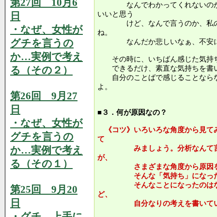
第27回 10月6
なんでわかってくれないのかな
日
いいと思う
けど、なんで言うのか、私のこ
・なぜ、女性が
ね。
グチを言うの
なんだか悲しいなぁ、不安に
か…実例で考え
その時に、いちばん感じた気持ち
る（その２）
できるだけ、素直な気持ちを書い
自分のことばで感じることならな
よ。
第26回 9月27
日
■３．何が原因なの？
・なぜ、女性が
《コツ》いろいろな角度から見て
グチを言うの
て
か…実例で考え
みましょう。分析なんて言う
が、
る（その１）
さまざまな角度から原因を探
そんな「気持ち」になったの
そんなことになったのはなぜ
第25回 9月20
ど、
日
自分なりの考えを書いてい
・グチ、上手に