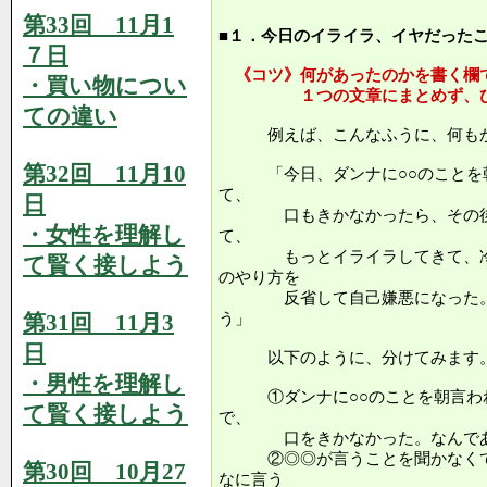
第33回 11月1
■１．今日のイライラ、イヤだった
７日
《コツ》何があったのかを書く欄
・買い物につい
１つの文章にまとめず、ひと
ての違い
例えば、こんなふうに、何もか
第32回 11月10
「今日、ダンナに○○のことを朝
て、
日
口もきかなかったら、その後で
・女性を理解し
て、
もっとイライラしてきて、冷た
て賢く接しよう
のやり方を
反省して自己嫌悪になった。な
第31回 11月3
う」
日
以下のように、分けてみます
・男性を理解し
①ダンナに○○のことを朝言われ
て賢く接しよう
で、
口をきかなかった。なんであん
②◎◎が言うことを聞かなくて
第30回 10月27
なに言う