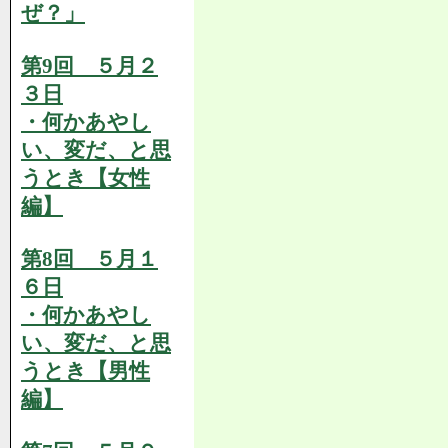
ぜ？」
第9回 ５月２
３日
・何かあやし
い、変だ、と思
うとき【女性
編】
第8回 ５月１
６日
・何かあやし
い、変だ、と思
うとき【男性
編】