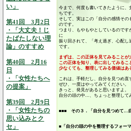
い」
今まで、何度も書いてきたように、
ちです。
そして、実はこの「自分の感情その
第41回 3月2日
のです。
・「大丈夫！じ
つまり、もやもやとしているのです
に
たばたしない理
振り回されて、「考え過ぎ、心配し
論」のすすめ
です。
まずは、この正体を見てみることが
第40回 2月16
この正体を知り、表に出してみるこ
少なくても、整理してみる価値はあ
日
・「女性たちへ
これは、手軽だし、自分を見つめ直
ぜひ、一度はやってみてください。
の提案」
きっと、発見があると思いますよ。
自分の頭の中…、ちょっと整理して
第39回 2月9日
・「女性たちの
■■■ その３．「自分を見つめて…
思い込みとク
セ」
■「自分の頭の中を整理するフォー