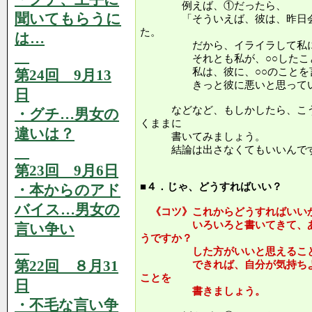
例えば、①だったら、
聞いてもらうに
「そういえば、彼は、昨日会社
た。
は…
だから、イライラして私にあ
それとも私が、○○したこと
私は、彼に、○○のことを言わ
第24回 9月13
きっと彼に悪いと思ってい
日
などなど、もしかしたら、こう
・グチ…男女の
くままに
違いは？
書いてみましょう。
結論は出さなくてもいいんです
第23回 9月6日
■４．じゃ、どうすればいい？
・本からのアド
バイス…男女の
《コツ》これからどうすればいい
いろいろと書いてきて、あな
言い争い
うですか？
した方がいいと思えることは
第22回 ８月31
できれば、自分が気持ちよく
ことを
日
書きましょう。
・不毛な言い争