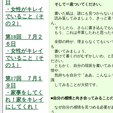
日
そして一息ついてください。
・女性がキレイ
書いた紙は、誰にも見つからない
でいること（そ
読み返してみましょう。きっと違
の２）
ん。
そうしたら、さらに書き込んでも
もう、これは卒業したわと思った
第18回 ７月２
全部の枠が、埋まらなくてもいい
６日
も
・女性がキレイ
書いてみましょう。
分けて書くのがむずかしいわ、と
でいること（そ
ださい。
の１）
ともかく、自分の現状を書いてみ
情や、
気持ちを自分で「ああ、こんなふ
第17回 ７月１
識
９日
してみることが大切です。
・家事をしてく
■自分の感情と向き合ってみること
れ！家をキレイ
にしてくれ！
なぜ自分の感情を見つめる必要が
う。