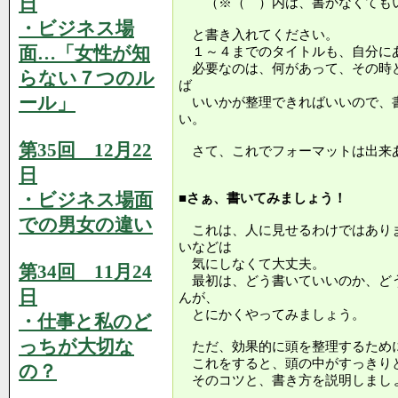
日
（※（ ）内は、書かなくても
・ビジネス場
と書き入れてください。
面…「女性が知
１～４までのタイトルも、自分に
必要なのは、何があって、その時
らない７つのル
ば
ール」
いいかが整理できればいいので、
い。
第35回 12月22
さて、これでフォーマットは出来
日
・ビジネス場面
■さぁ、書いてみましょう！
での男女の違い
これは、人に見せるわけではあり
いなどは
気にしなくて大丈夫。
第34回 11月24
最初は、どう書いていいのか、ど
日
んが、
とにかくやってみましょう。
・仕事と私のど
っちが大切な
ただ、効果的に頭を整理するため
これをすると、頭の中がすっきり
の？
そのコツと、書き方を説明しまし