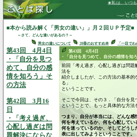
★私は、いつも愛情とや
■本から読み解く「男女の違い」」月２回ＵＰ予定■
～さて、どんな違いがあるの？～
男女の違いについて
20冊のおすすめ本
「一目でわ
第43回 4月4日
第43回 4月4日
・「自分を見つめて、自分の感情を知
・「自分を見つ
前回「考え過ぎ、心配し過ぎは問題
めて、自分の感
法を
情を知ろう」そ
紹介しましたが、この方法の基本的
る」
の方法
ということです。
第42回 3月16
そこで今回は、その３．「自分を見
ということで、もっと具体的な方法
日
つまり、自分が本当には、どんな感
・「考え過ぎ、
何を考えているか、何を心配してい
心配し過ぎは問
何を迷っているのか、そしてどうし
題解決にならな
表に出してみようということです。