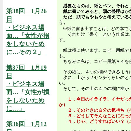
必要なものは、紙とペン、それと
第38回 1月26
紙に書いてみると、頭の整理はか
ただ、頭でもやもやと考えている
日
う。
・ビジネス場
※紙に書き出すことは、どの本で
それだけ「書く」という作業は、
面…「女性が損
す。
をしないため
紙は横に使います。コピー用紙で
に…その２」
も。
ちなみに私は、コピー用紙Ａ４を
第37回 1月19
その紙に、４つの欄ができるよう
日
次に、上から２センチくらいのと
・ビジネス場
い。
そして、その上の４つの欄に左か
面…「女性が損
をしないため
１．今日のイライラ、イヤだった
か）
に…」
２．そのときの自分の気持ち（そ
３．どうしてそんなことになった
４．じゃ、どうすればいい？（こ
第36回 1月12