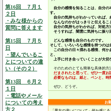
第16回 ７月１
自分の感情を知ることは、自分の
す。
２日
自分の気持ちがわかっていれば、
・みな様からの
なんなのかがはっきりと伝えるこ
質問に答えます
自分の気持ちがわかれば、対処方
そうすれば、闇雲に気持ちに振り
第15回 ７月５
どんな感情も自分のものです。
そして、いろいろな感情を持つのは
日
この自分の日々揺れる感情、何か
・望んでいるこ
と、
上手に付き合っていくことが大切
とについての違
い（その２）
そのためのとても簡単な具体的方
だまされたと思って、ぜひ一度お
必要なものは、紙と、ペンと、時
第13回 ６月２
ぜひ、どうぞ。
１日
・電話やメール
についての考え
お
方２
「男女の違いについて」何か感じる