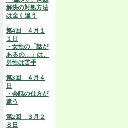
解決の対処方法
は全く違う
第4回 ４月１
１日
・女性の「話が
あるの…」は、
男性は苦手
第3回 ４月４
日
・会話の仕方が
違う
第2回 ３月２
８日