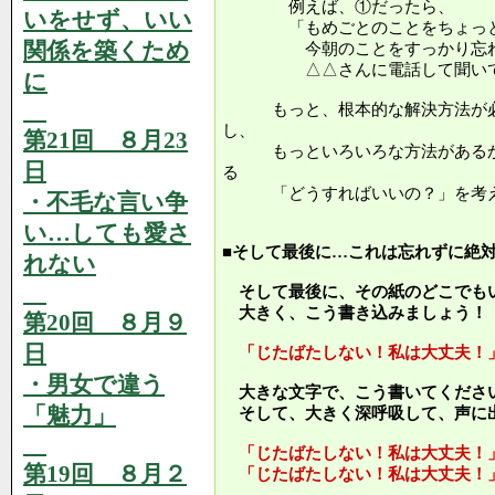
例えば、①だったら、
いをせず、いい
「もめごとのことをちょっと
関係を築くため
今朝のことをすっかり忘れ
△△さんに電話して聞いて
に
もっと、根本的な解決方法が必
し、
第21回 ８月23
もっといろいろな方法があるか
日
る
「どうすればいいの？」を考え
・不毛な言い争
い…しても愛さ
■そして最後に…これは忘れずに絶
れない
そして最後に、その紙のどこでも
大きく、こう書き込みましょう！
第20回 ８月９
日
「じたばたしない！私は大丈夫！
・男女で違う
大きな文字で、こう書いてくださ
「魅力」
そして、大きく深呼吸して、声に
「じたばたしない！私は大丈夫！
第19回 ８月２
「じたばたしない！私は大丈夫！