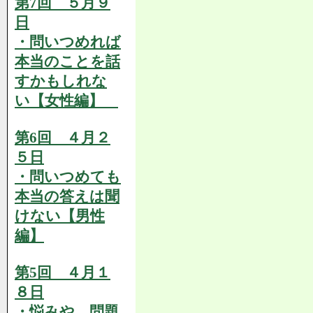
第7回 ５月９
日
・問いつめれば
本当のことを話
すかもしれな
い【女性編】
第6回 ４月２
５日
・問いつめても
本当の答えは聞
けない【男性
編】
第5回 ４月１
８日
・悩みや、問題