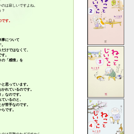
いのは寂しいですよね。
う？
のです。
来事について
す。
うだけではなくて、
です。
きの「感情」を
いと思っています。
おかれているのです。
り」なのです。
れているのと、
とが苦手なのです。
からです。