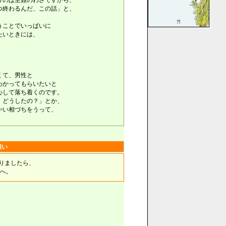
うのは至難のわざですから、
つ終わるんだ、この話」と、
うことでいっぱいに
たいときには、
。
くて、男性と
わかってもらいたいと
心して落ち着くのです。
、どうしたの？」とか、
かい相づちをうって、
願い
りましたら、
へ。