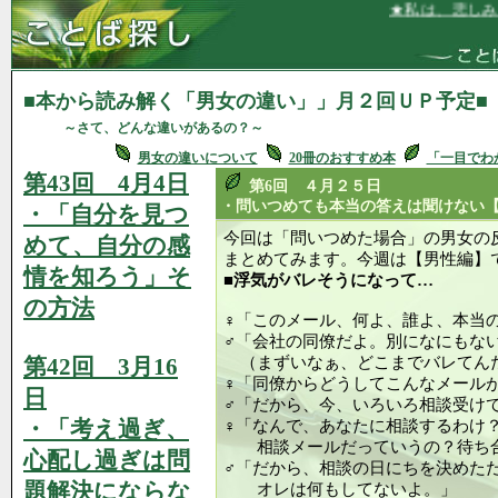
★私は、悲しみがいつか癒
■本から読み解く「男女の違い」」月２回ＵＰ予定■
～さて、どんな違いがあるの？～
男女の違いについて
20冊のおすすめ本
「一目でわ
第43回 4月4日
第6回 ４月２５日
・問いつめても本当の答えは聞けない
・「自分を見つ
今回は「問いつめた場合」の男女
めて、自分の感
まとめてみます。今週は【男性編】
情を知ろう」そ
■浮気がバレそうになって…
の方法
♀「このメール、何よ、誰よ、本当
♂「会社の同僚だよ。別になにもな
第42回 3月16
（まずいなぁ、どこまでバレてん
♀「同僚からどうしてこんなメール
日
♂「だから、今、いろいろ相談受け
・「考え過ぎ、
♀「なんで、あなたに相談するわけ
相談メールだっていうの？待ち合
心配し過ぎは問
♂「だから、相談の日にちを決めた
題解決にならな
オレは何もしてないよ。」