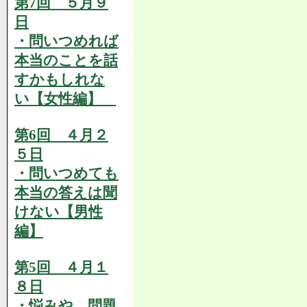
第7回 ５月９
日
・問いつめれば
本当のことを話
すかもしれな
い【女性編】
第6回 ４月２
５日
・問いつめても
本当の答えは聞
けない【男性
編】
第5回 ４月１
８日
・悩みや、問題