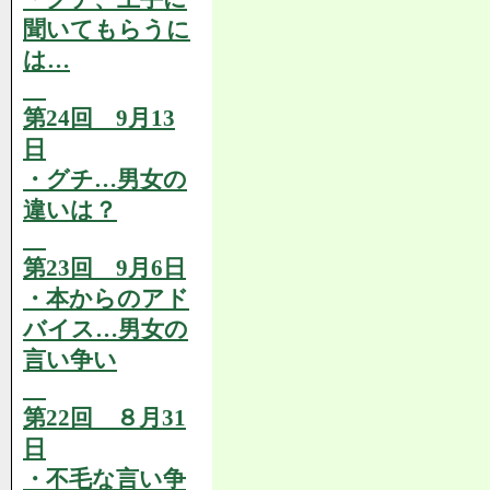
聞いてもらうに
は…
第24回 9月13
日
・グチ…男女の
違いは？
第23回 9月6日
・本からのアド
バイス…男女の
言い争い
第22回 ８月31
日
・不毛な言い争