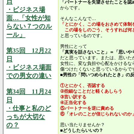
日
「パートナーを失望させたことを認
からです。
・ビジネス場
面…「女性が知
そんなこんなで…
「とにかく、この場をおさめて体制
らない７つのル
この場をしのごう、そうすれば何
ール」
と思っているのです。
男性にとって
第35回 12月22
「真実を話さないこと」＝「思いや
日
だと思っています。または、思いた
女性に、変な負担や心配をかけるな
・ビジネス場面
傷つけたくないと思っているからで
での男女の違い
■男性の「問いつめられたとき」の
①とにかく、否認する
第34回 11月24
②些細なことだと軽くあしらう
③言い訳する
日
④正当化する
・仕事と私のど
⑤パートナーを逆に責める
⑥「オレのことが信じられないのか
っちが大切な
の？
思い当たりませんか？
■どうしたらいいの？