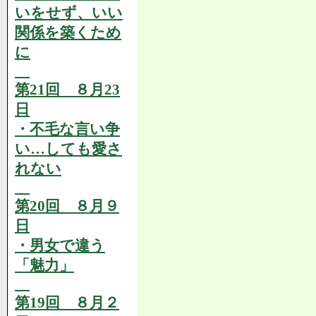
いをせず、いい
関係を築くため
に
第21回 ８月23
日
・不毛な言い争
い…しても愛さ
れない
第20回 ８月９
日
・男女で違う
「魅力」
第19回 ８月２