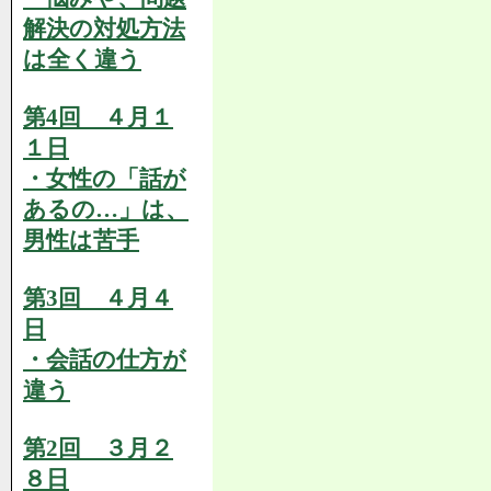
解決の対処方法
は全く違う
第4回 ４月１
１日
・女性の「話が
あるの…」は、
男性は苦手
第3回 ４月４
日
・会話の仕方が
違う
第2回 ３月２
８日