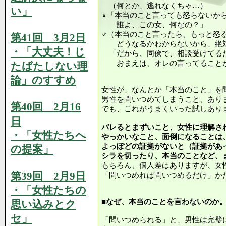
（何とか、逃れなくちゃ…）
い」
♀「本当のこと言っても怒らないか
誰よ、この女、何なの？」
♂（本当のこと言ったら、もっと怒
第41回 3月2日
どうなるかわからないから、絶対
・「大丈夫！じ
「だから、同僚で、相談受けてる
おまえは、オレの言ってることが
たばたしない理
論」のすすめ
女性が、なんとか「本当のこと」を
男性を問いつめてしまうこと、あり
第40回 2月16
でも、これがうまくいった試しあり
日
バレるとまずいこと、女性に理解さ
・「女性たちへ
やっかいなこと、面倒になることは
よっぽどの証拠がないと（証拠があ
の提案」
シラを切ったり、本当のことなど、
もちろん、個人差はありますが、女
第39回 2月9日
「問いつめれば問いつめるだけ」か
・「女性たちの
■なぜ、本当のことを言わないのか
思い込みとク
セ」
「問いつめられる」と、男性は完璧