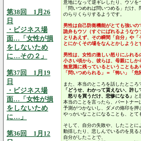
意地になって逆ギレしたり、ウソを
「問いつめれば問いつめる」だけ、
第38回 1月26
のらりくらりするようです。
日
男性は自己防衛機能がとても強いの
・ビジネス場
詭弁もウソ（すぐにばれるようなウ
面…「女性が損
とりあえず、その瞬間「自分」や「
とにかくその場をなんとかしようと
をしないため
に…その２」
男性は、女性の激しい怒りにふれる
小さい頃から、彼らは、母親にしか
無意識に残っているということもあ
第37回 1月19
「問いつめられる」＝「怖い」「危
日
また、本当のところを話したところ
・ビジネス場
「どうせ、わかって貰えない、許し
怒りを買うだけ、悲惨になる」
と
面…「女性が損
本当のことを言ったら、パートナー
をしないため
予測がつかないし、ダメの烙印を押
やっかいなことになることも、とて
に…」
そして、自分の失敗や、したことに
動揺したり、悲しんでいるのを見る
第36回 1月12
自分がしたことで、