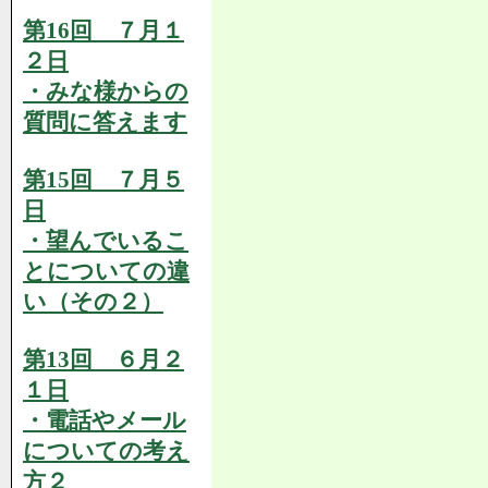
第16回 ７月１
２日
・みな様からの
質問に答えます
第15回 ７月５
日
・望んでいるこ
とについての違
い（その２）
第13回 ６月２
１日
・電話やメール
についての考え
方２