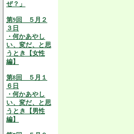
ぜ？」
第9回 ５月２
３日
・何かあやし
い、変だ、と思
うとき【女性
編】
第8回 ５月１
６日
・何かあやし
い、変だ、と思
うとき【男性
編】