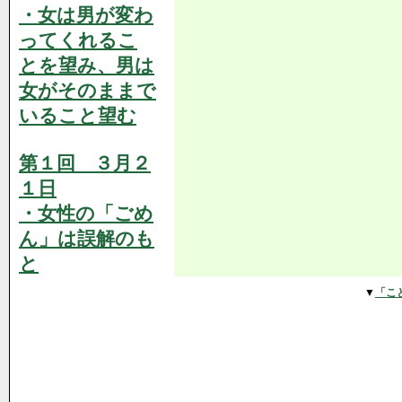
・女は男が変わ
ってくれるこ
とを望み、男は
女がそのままで
いること望む
第１回 ３月２
１日
・女性の「ごめ
ん」は誤解のも
と
▼
「こ