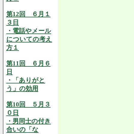
第12回 ６月１
３日
・電話やメール
についての考え
方１
第11回 ６月６
日
・「ありがと
う」の効用
第10回 ５月３
０日
・男同士の付き
合いの「な