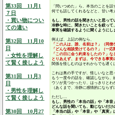
第33回 11月1
「問いつめた」ら、本当のことを話
何でも話してくれるなどと、甘い考
７日
・買い物につい
もし、男性の話を聞きたいと思って
冷静な時に、聞きたいことを絞って
ての違い
事実を確認するように聞くようにし
例えば、上記の例なら、
第32回 11月10
「この人は、誰、名前は？」（同僚
日
「どんな相談受けてるの？」（一応
「この日に会う約束をしたの？」な
・女性を理解し
とりあえず、まずは、今できる事実
て賢く接しよう
関係を怪しむのはそれからでも遅く
これは奥の手ですが、怪しいなと思
第31回 11月3
もう一度今の話を、確認しながら、
日
ウソが見つかったり、はっきりとわ
（あくまで、冷静に感情的にならず
・男性を理解し
て賢く接しよう
ただし…
もし、男性の「本当の話」や「本音
どんな話を聞いても、動じないだけ
第30回 10月27
「本当の話」や「本音」や「真実」