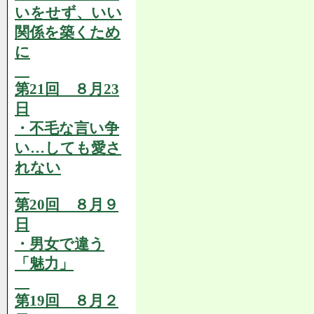
いをせず、いい
関係を築くため
に
第21回 ８月23
日
・不毛な言い争
い…しても愛さ
れない
第20回 ８月９
日
・男女で違う
「魅力」
第19回 ８月２