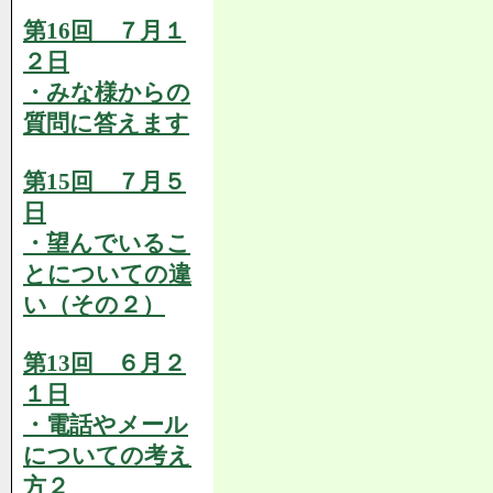
第16回 ７月１
２日
・みな様からの
質問に答えます
第15回 ７月５
日
・望んでいるこ
とについての違
い（その２）
第13回 ６月２
１日
・電話やメール
についての考え
方２