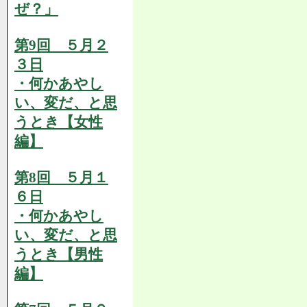
ぜ？」
第9回 ５月２
３日
・何かあやし
い、変だ、と思
うとき【女性
編】
第8回 ５月１
６日
・何かあやし
い、変だ、と思
うとき【男性
編】