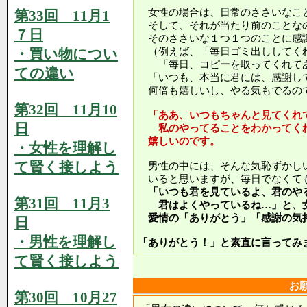
女性の場合は、日常のささいなこ
第33回 11月1
そして、それが当たり前のことな
７日
そのささいな１つ１つのことに感
・買い物につい
（例えば、「毎日ゴミ出ししてく
「毎日、コピーを取ってくれてあ
ての違い
「いつも、本当に君には、感謝し
何倍も嬉しいし、やる気もでるの
第32回 11月10
「ああ、いつもちゃんと見てくれ
日
私のやってることをわかってくれ
嬉しいのです。
・女性を理解し
て賢く接しよう
男性の中には、そんな気恥ずかし
いると思いますが、毎日でなくて
「いつも君を見ているよ、君のや
第31回 11月3
君はよくやっているね…」と、女
愛情の「ありがとう」「感謝の気
日
・男性を理解し
「ありがとう！」と素直に言ってみ
て賢く接しよう
お
第30回 10月27