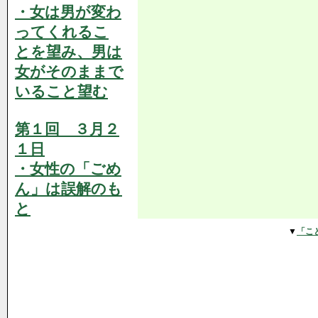
・女は男が変わ
ってくれるこ
とを望み、男は
女がそのままで
いること望む
第１回 ３月２
１日
・女性の「ごめ
ん」は誤解のも
と
▼
「こ