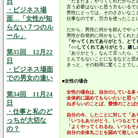
日
「たまたま」やってくれたからと
言う必要はないと思う方もいるで
・ビジネス場
男性にとっては、そのささいなこ
面…「女性が知
仕事なのです。労力を使ったこと
らない７つのル
だから、男性に何かを頼んでやっ
ール」
男性が自発的に何かをしてくれた
「やってくれてありがとう、とて
「○○してくれてありがとう、嬉し
第35回 12月22
「ありがとう」なんて言ったら、
とんでもないことになるなどと思
日
きっと、その効用に驚くことでし
・ビジネス場面
での男女の違い
■女性の場合
女性の場合は、自分のしている多
第34回 11月24
全体的に認めてもらいたいと思っ
日
ねぎらいのことば、愛情のことば
・仕事と私のど
自分の今、したことに対して「あ
っちが大切な
「いつもありがとう、いつもとて
「よくやってくれるね、いつもそ
の？
自分の全体丸ごとを認めて欲しい