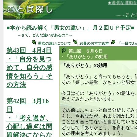
★適切な運動を楽しく毎
■本から読み解く「男女の違い」」月２回ＵＰ予定■
～さて、どんな違いがあるの？～
男女の違いについて
20冊のおすすめ本
「一目でわ
第43回 4月4日
第11回 ６月６日
・「ありがとう」の効用
・「自分を見つ
「ありがとう」の効用
めて、自分の感
情を知ろう」そ
「ありがとう」と言ってもらうと、
その「嬉しい感覚」がちょっと男女
の方法
今日はその「ありがとう」の意味を
考えてみたいと思います。
第42回 3月16
日
その前に…ちょっと自己分析してみ
もし、今あなたが、あまり誰かに対
・「考え過ぎ、
ことばを言ってないと自覚している
心配し過ぎは問
どうして「ありがとう」を言わない
その理由を考えてみましょう。
題解決にならな