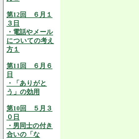
第12回 ６月１
３日
・電話やメール
についての考え
方１
第11回 ６月６
日
・「ありがと
う」の効用
第10回 ５月３
０日
・男同士の付き
合いの「な