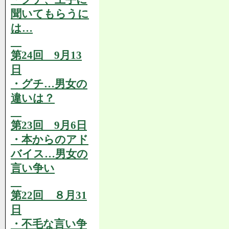
聞いてもらうに
は…
第24回 9月13
日
・グチ…男女の
違いは？
第23回 9月6日
・本からのアド
バイス…男女の
言い争い
第22回 ８月31
日
・不毛な言い争