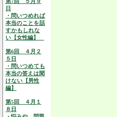
第7回 ５月９
日
・問いつめれば
本当のことを話
すかもしれな
い【女性編】
第6回 ４月２
５日
・問いつめても
本当の答えは聞
けない【男性
編】
第5回 ４月１
８日
・悩みや、問題