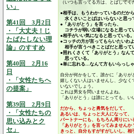
（いつも言ってる方は、とばしてく
い」
●相手は、もうわかっているのだか
水くさいことばはいらないと思っ
第41回 3月2日
●「ありがとう」を言ったら、
・「大丈夫！じ
コチラが弱い立場になると思って
●相手がいい気になると思っている
たばたしない理
●コッチの方が言ってもらいたいわ
論」のすすめ
相手が言うべきことばだと思って
●照れくさくて「ありがとう」なん
思っている。
第40回 2月16
●単に忘れる…なんて方もいらっし
日
自分が何かをして、誰かに「ありが
・「女性たちへ
嬉しくない人はいませんし、少なく
いないでしょう。
の提案」
これは男女を問いませんよね。
「ありがとう」は誰にとっても、い
第39回 2月9日
だから、ちょっと勇気をだして、
・「女性たちの
あるいは、ちょっと大人になって、
パートナーにも、もちろん周りにい
思い込みとク
「ありがとう」を言ってみませんか
セ」
きっと、自分もすがすがしいし、相