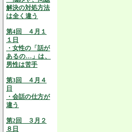
解決の対処方法
は全く違う
第4回 ４月１
１日
・女性の「話が
あるの…」は、
男性は苦手
第3回 ４月４
日
・会話の仕方が
違う
第2回 ３月２
８日