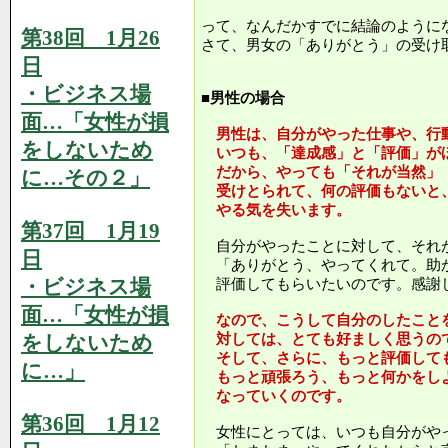
って、なんだかすでに結論のように
第38回 1月26
さて、男女の「ありがとう」の受け
日
・ビジネス場
■男性の場合
面…「女性が損
男性は、自分がやった仕事や、行
をしないため
いつも、「達成感」と「評価」が
だから、やっても「それが当然」
に…その２」
受けとられて、何の評価もないと
やる気を失います。
第37回 1月19
自分がやったことに対して、それ
日
「ありがとう、やってくれて。助
・ビジネス場
評価してもらいたいのです。感謝
面…「女性が損
なので、こうして自分のしたこと
をしないため
対しては、とても好ましく思うの
そして、さらに、もっと評価して
に…」
もっと頑張ろう、もっと何かをし
なっていくのです。
第36回 1月12
女性にとっては、いつも自分がや