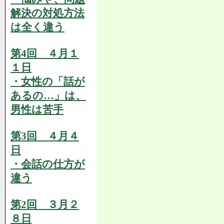
解決の対処方法
は全く違う
第4回 ４月１
１日
・女性の「話が
あるの…」は、
男性は苦手
第3回 ４月４
日
・会話の仕方が
違う
第2回 ３月２
８日