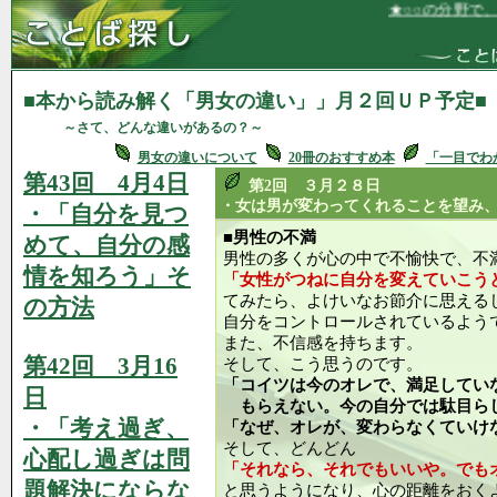
★○○の分野で、誰よりも
■本から読み解く「男女の違い」」月２回ＵＰ予定■
～さて、どんな違いがあるの？～
男女の違いについて
20冊のおすすめ本
「一目でわ
第43回 4月4日
第2回 ３月２８日
・女は男が変わってくれることを望み
・「自分を見つ
■男性の不満
めて、自分の感
男性の多くが心の中で不愉快で、不
情を知ろう」そ
「女性がつねに自分を変えていこう
てみたら、よけいなお節介に思える
の方法
自分をコントロールされているよう
また、不信感を持ちます。
第42回 3月16
そして、こう思うのです。
「コイツは今のオレで、満足してい
日
もらえない。今の自分では駄目ら
・「考え過ぎ、
「なぜ、オレが、変わらなくていけ
そして、どんどん
心配し過ぎは問
「それなら、それでもいいや。でも
題解決にならな
と思うようになり、心の距離をおく