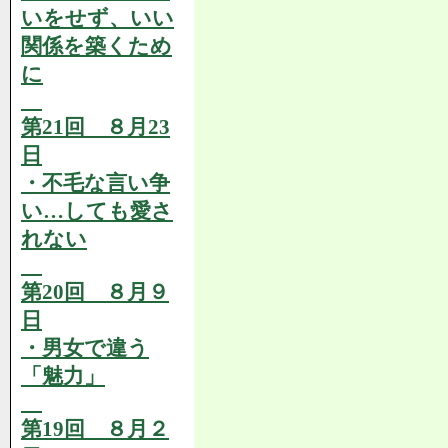
いをせず、いい
関係を築くため
に
第21回 ８月23
日
・不毛な言い争
い…しても愛さ
れない
第20回 ８月９
日
・男女で違う
「魅力」
第19回 ８月２