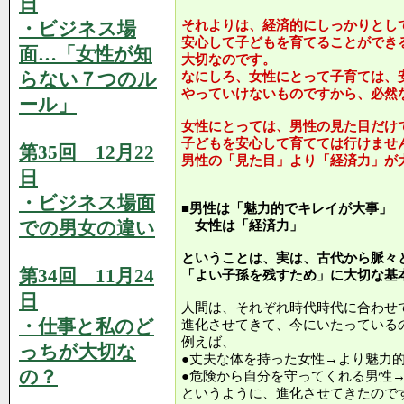
日
・ビジネス場
それよりは、経済的にしっかりとし
安心して子どもを育てることができ
面…「女性が知
大切なのです。
らない７つのル
なにしろ、女性にとって子育ては、
やっていけないものですから、必然
ール」
女性にとっては、男性の見た目だけ
子どもを安心して育てては行けませ
第35回 12月22
男性の「見た目」より「経済力」が
日
・ビジネス場面
■男性は「魅力的でキレイが大事」
での男女の違い
女性は「経済力」
ということは、実は、古代から脈々
第34回 11月24
「よい子孫を残すため」に大切な基
日
人間は、それぞれ時代時代に合わせ
・仕事と私のど
進化させてきて、今にいたっている
例えば、
っちが大切な
●丈夫な体を持った女性→より魅力
の？
●危険から自分を守ってくれる男性
というように、進化させてきたので