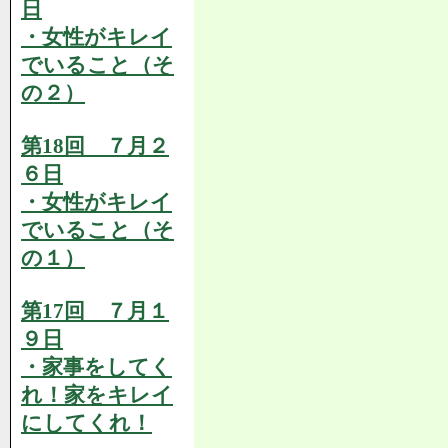
日
・女性がキレイ
でいること（そ
の２）
第18回 ７月２
６日
・女性がキレイ
でいること（そ
の１）
第17回 ７月１
９日
・家事をしてく
れ！家をキレイ
にしてくれ！