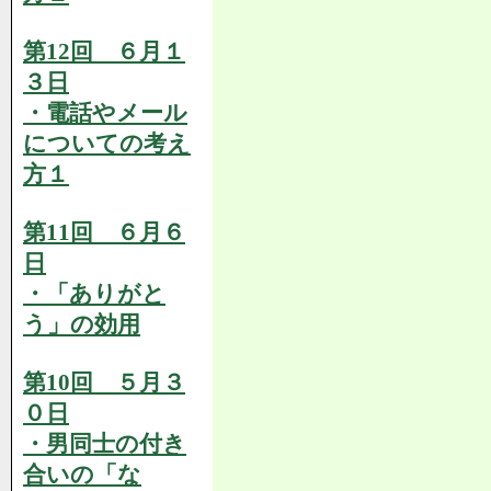
第12回 ６月１
３日
・電話やメール
についての考え
方１
第11回 ６月６
日
・「ありがと
う」の効用
第10回 ５月３
０日
・男同士の付き
合いの「な