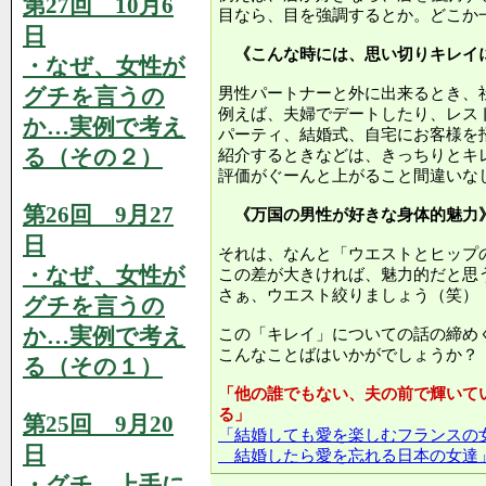
第27回 10月6
目なら、目を強調するとか。どこか
日
《こんな時には、思い切りキレイ
・なぜ、女性が
グチを言うの
男性パートナーと外に出来るとき、
例えば、夫婦でデートしたり、レス
か…実例で考え
パーティ、結婚式、自宅にお客様を
る（その２）
紹介するときなどは、きっちりとキ
評価がぐーんと上がること間違いな
第26回 9月27
《万国の男性が好きな身体的魅力
日
それは、なんと「ウエストとヒップ
・なぜ、女性が
この差が大きければ、魅力的だと思
さぁ、ウエスト絞りましょう（笑）
グチを言うの
か…実例で考え
この「キレイ」についての話の締め
こんなことばはいかがでしょうか？
る（その１）
「他の誰でもない、夫の前で輝いて
る」
第25回 9月20
「結婚しても愛を楽しむフランスの
日
結婚したら愛を忘れる日本の女達
・グチ、上手に