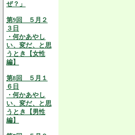
ぜ？」
第9回 ５月２
３日
・何かあやし
い、変だ、と思
うとき【女性
編】
第8回 ５月１
６日
・何かあやし
い、変だ、と思
うとき【男性
編】