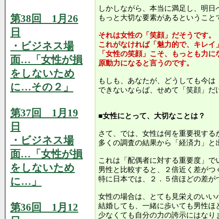
しかしながら、本当に満足し、明日
第38回 1月26
もっと大切な要素があるということ
日
それは女性の「笑顔」だそうです。
・ビジネス場
これがなければ「魅力的で、キレイ
「女性の笑顔」こそ、もっとも力に
面…「女性が損
原動力になると言うのです。
をしないため
もしも、あなたが、どうしても今は
に…その２」
できないならば、せめて「笑顔」だ
第37回 1月19
■女性にとって、大切なことは？
日
さて、では、女性は何を重要視する
・ビジネス場
多くの調査の結果から「経済力」と
面…「女性が損
これは「配偶者に対する重要度」で
をしないため
男性と比較すると、２倍近く差がつ
特に日本では、２．５倍ほどの差が
に…」
女性の場合は、とても見栄えのいい
第36回 1月12
結婚しても、一緒に歩いても男性ほ
少なくても自分の力の誇示にはなり