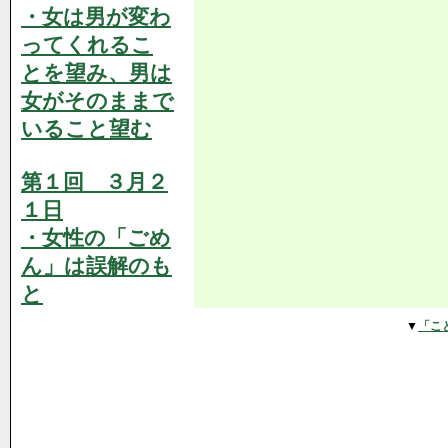
・女は男が変わ
ってくれるこ
とを望み、男は
女がそのままで
いること望む
第１回 ３月２
１日
・女性の「ごめ
ん」は誤解のも
と
▼
「こ