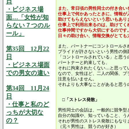
日
・ビジネス場
また、常日頃の男性同士の付き合い
仕事上で何かあったときに、情報が
面…「女性が知
助けてもらえないという思いもあり
らない７つのル
仕事上で利用出来るのは、助けてく
仕事仲間ですから大切にするのです
ール」
日々の助け合い、情報交換がとても
また、パートナーにコントロールさ
第35回 12月22
プライドが許さないという男性の側
日
「コントロールされている」と思う
パートナーと約束しても、
・ビジネス場面
それに拘束されたくない…と思って
での男女の違い
なので、女性ほど、二人の関係、プ
注意を払いません。
それよりも大事なことがあると思う
第34回 11月24
日
□「ストレス発散」
・仕事と私のど
男性同士の会話は、一般的に競争型
っちが大切な
自分の知識や、知っていること、う
の？
それが男性のストレス発散にもなり
（元々男性は、競うのが好き）