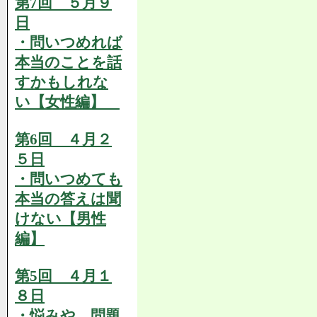
第7回 ５月９
日
・問いつめれば
本当のことを話
すかもしれな
い【女性編】
第6回 ４月２
５日
・問いつめても
本当の答えは聞
けない【男性
編】
第5回 ４月１
８日
・悩みや、問題