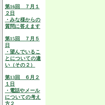
第16回 ７月１
２日
・みな様からの
質問に答えます
第15回 ７月５
日
・望んでいるこ
とについての違
い（その２）
第13回 ６月２
１日
・電話やメール
についての考え
方２