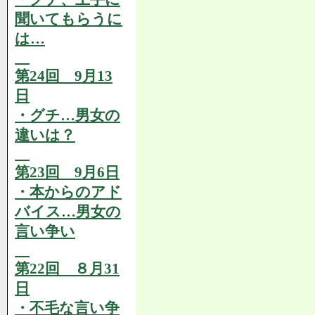
聞いてもらうに
は…
第24回 9月13
日
・グチ…男女の
違いは？
第23回 9月6日
・本からのアド
バイス…男女の
言い争い
第22回 ８月31
日
・不毛な言い争