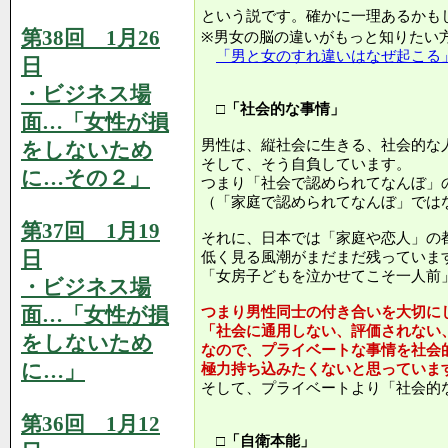
という説です。確かに一理あるかも
第38回 1月26
※男女の脳の違いがもっと知りたい
「男と女のすれ違いはなぜ起こる
日
・ビジネス場
□「社会的な事情」
面…「女性が損
男性は、縦社会に生きる、社会的な
をしないため
そして、そう自負しています。
に…その２」
つまり「社会で認められてなんぼ」
（「家庭で認められてなんぼ」では
第37回 1月19
それに、日本では「家庭や恋人」の
日
低く見る風潮がまだまだ残っていま
「女房子どもを泣かせてこそ一人前
・ビジネス場
面…「女性が損
つまり男性同士の付き合いを大切に
「社会に通用しない、評価されない
をしないため
なので、プライベートな事情を社会
に…」
極力持ち込みたくないと思っていま
そして、プライベートより「社会的
第36回 1月12
□「自衛本能」