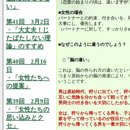
（恋愛の始まりの頃は、違いますが
い」
■女性の場合
パートナーとの約束、付き合いを、
第41回 3月2日
大事にし、優先します。
・「大丈夫！じ
（パートナーに対して、すっかりさ
たばたしない理
■なぜこのように違うのでしょう？
論」のすすめ
□「脳の違い」
第40回 2月16
日
これは、脳の作られ方の違いだとい
つまり原始からの脳の発達により、
・「女性たちへ
いうことです。
の提案」
男は原始時代、狩りに出ていて、狩
互いに危険を分かち合って戦ってき
第39回 2月9日
男同士の付き合いを大切にしたがる
・「女性たちの
女は、狩りから帰ってくる男を、子
思い込みとク
家を守って待っているのが役目だっ
狩りから帰ってくる男を一番大切に
セ」