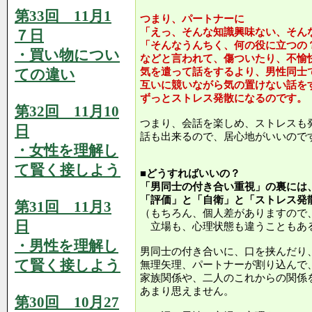
第33回 11月1
つまり、パートナーに
「えっ、そんな知識興味ない、そん
７日
「そんなうんちく、何の役に立つの
・買い物につい
などと言われて、傷ついたり、不愉
ての違い
気を遣って話をするより、男性同士
互いに競いながら気の置けない話を
ずっとストレス発散になるのです。
第32回 11月10
つまり、会話を楽しめ、ストレスも
日
話も出来るので、居心地がいいので
・女性を理解し
て賢く接しよう
■どうすればいいの？
「男同士の付き合い重視」の裏には
「評価」と「自衛」と「ストレス発
第31回 11月3
（もちろん、個人差がありますので
日
立場も、心理状態も違うこともあ
・男性を理解し
男同士の付き合いに、口を挟んだり
て賢く接しよう
無理矢理、パートナーが割り込んで
家族関係や、二人のこれからの関係
あまり思えません。
第30回 10月27