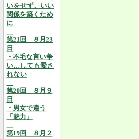
いをせず、いい
関係を築くため
に
第21回 ８月23
日
・不毛な言い争
い…しても愛さ
れない
第20回 ８月９
日
・男女で違う
「魅力」
第19回 ８月２