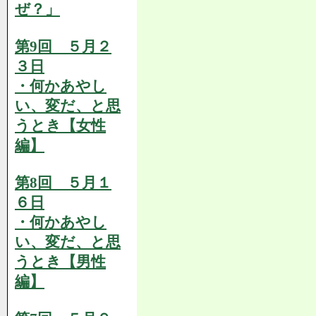
ぜ？」
第9回 ５月２
３日
・何かあやし
い、変だ、と思
うとき【女性
編】
第8回 ５月１
６日
・何かあやし
い、変だ、と思
うとき【男性
編】