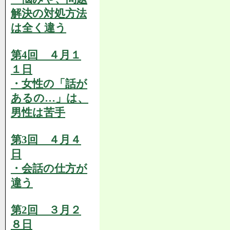
解決の対処方法
は全く違う
第4回 ４月１
１日
・女性の「話が
あるの…」は、
男性は苦手
第3回 ４月４
日
・会話の仕方が
違う
第2回 ３月２
８日