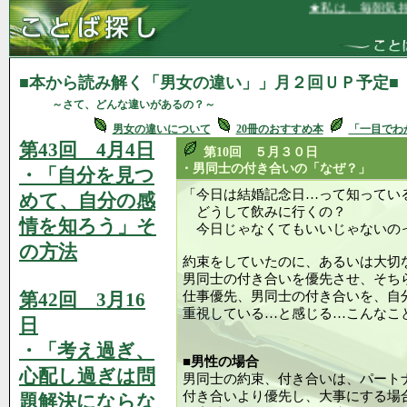
★私は、毎朝気持ちよく、
■本から読み解く「男女の違い」」月２回ＵＰ予定■
～さて、どんな違いがあるの？～
男女の違いについて
20冊のおすすめ本
「一目でわ
第43回 4月4日
第10回 ５月３０日
・男同士の付き合いの「なぜ？」
・「自分を見つ
「今日は結婚記念日…って知ってい
めて、自分の感
どうして飲みに行くの？
情を知ろう」そ
今日じゃなくてもいいじゃないの
の方法
約束をしていたのに、あるいは大切
男同士の付き合いを優先させ、そち
第42回 3月16
仕事優先、男同士の付き合いを、自
重視している…と感じる…こんなこ
日
・「考え過ぎ、
■男性の場合
心配し過ぎは問
男同士の約束、付き合いは、パート
付き合いより優先し、大事にする場
題解決にならな