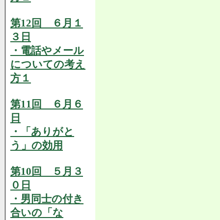
第12回 ６月１
３日
・電話やメール
についての考え
方１
第11回 ６月６
日
・「ありがと
う」の効用
第10回 ５月３
０日
・男同士の付き
合いの「な