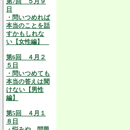
第7回 ５月９
日
・問いつめれば
本当のことを話
すかもしれな
い【女性編】
第6回 ４月２
５日
・問いつめても
本当の答えは聞
けない【男性
編】
第5回 ４月１
８日
・悩みや、問題