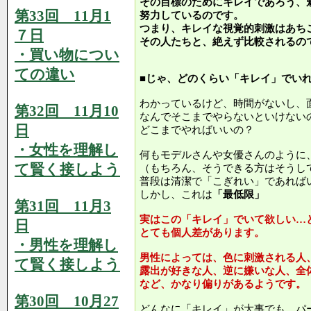
その目標のためにキレイであろう、
第33回 11月1
努力しているのです。
つまり、キレイな視覚的刺激はあち
７日
その人たちと、絶えず比較されるの
・買い物につい
ての違い
■じゃ、どのくらい「キレイ」でい
わかっているけど、時間がないし、
第32回 11月10
なんでそこまでやらないといけない
日
どこまでやればいいの？
・女性を理解し
何もモデルさんや女優さんのように
て賢く接しよう
（もちろん、そうできる方はそうし
普段は清潔で「こぎれい」であれば
しかし、これは
「最低限」
第31回 11月3
実はこの「キレイ」でいて欲しい…
日
とても個人差があります。
・男性を理解し
男性によっては、色に刺激される人
て賢く接しよう
露出が好きな人、逆に嫌いな人、全
など、かなり偏りがあるようです。
第30回 10月27
どんなに「キレイ」が大事でも、パ