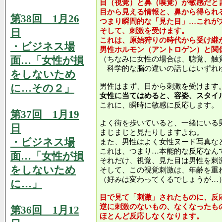
目（視覚）と鼻（嗅覚）が敏感だと
目から見える情報と、鼻から得られ
第38回 1月26
つまり瞬間的な「見た目」…これが
日
そして、刺激を受けます。
これは、原始狩りの時代から受け継
・ビジネス場
男性ホルモン（アントロゲン）と関
面…「女性が損
（ちなみに女性の場合は、聴覚、触
科学的な脳の違いの話しはいずれ
をしないため
に…その２」
男性はまず、目から刺激を受けます
女性に当てはめると、容姿、スタイ
これに、瞬時に敏感に反応します。
第37回 1月19
よく街を歩いていると、一緒にいる
日
まじまじと見たりしますよね。
・ビジネス場
また、男性はよく女性ヌード写真な
これは、つまり…本能的な反応なん
面…「女性が損
それだけ、視覚、見た目は男性を刺
をしないため
そして、この視覚刺激は、年齢を重
（好みは変わってくるでしょうが…
に…」
目で見て「刺激」されたものに、反
逆に刺激のないもの、なくなったも
第36回 1月12
ほとんど反応しなくなります。