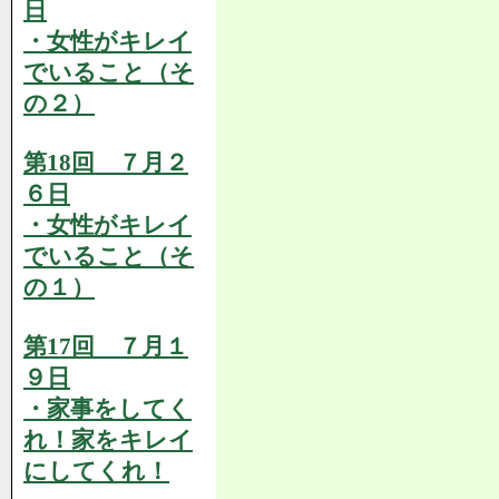
日
・女性がキレイ
でいること（そ
の２）
第18回 ７月２
６日
・女性がキレイ
でいること（そ
の１）
第17回 ７月１
９日
・家事をしてく
れ！家をキレイ
にしてくれ！