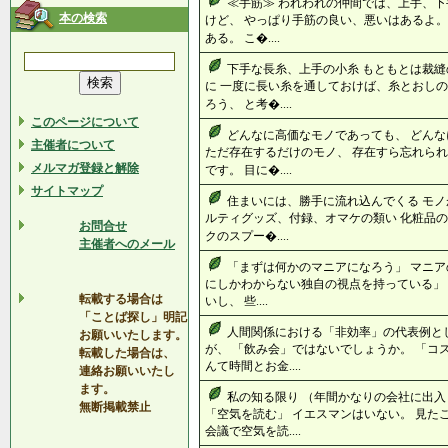
≪手筋≫ われわれの仲間では、上手、下
本の検索
けど、 やっぱり手筋の良い、悪いはあるよ。
ある。 こ�....
下手な長糸、上手の小糸 もともとは裁縫
に 一度に長い糸を通しておけば、糸とおしの
ろう、 と考�....
このページについて
どんなに高価なモノであっても、 どんな
主催者について
ただ存在するだけのモノ、 存在すら忘れられ
メルマガ登録と解除
です。 目に�....
サイトマップ
住まいには、勝手に流れ込んでくる モノ
ルティグッズ、付録、オマケの類い 化粧品の
お問合せ
クのスプー�....
主催者へのメール
「まずは何かのマニアになろう」 マニア
にしかわからない独自の視点を持っている」 
転載する場合は
いし、 些....
「ことば探し」明記
人間関係における「非効率」の代表例と
お願いいたします。
が、 「飲み会」ではないでしょうか。 「
転載した場合は、
んて時間とお金....
連絡お願いいたし
ます。
私の知る限り （年間かなりの会社に出入
無断掲載禁止
「空気を読む」 イエスマンはいない。 見た
会議で空気を読....