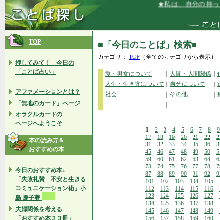
★私は、自分の持って
TOP
■「今日のことば」検索■
カテゴリ：
TOP
（全てのカテゴリから表示）
押してみて！ 今日の
「ことば占い」
愛・男女について
｜
人間・人間関係
｜
人生・生き方について
｜
自分について
｜
アファメーションとは？
社会
｜
その他
｜
「無地のカード」ページ
｜
オラクルカードの
ページへようこそ
1
2
3
4
5
6
7
8
9
17
18
19
20
21
22
2
本の読み方＆
31
32
33
34
35
36
3
おすすめの本
45
46
47
48
49
50
5
59
60
61
62
63
64
6
73
74
75
76
77
78
7
今日のおすすめ本↓
87
88
89
90
91
92
9
「失敗礼賛 不安と生きる
101
102
103
104
105
コミュニケーション術」小
112
113
114
115
116
123
124
125
126
127
島 慶子著
134
135
136
137
138
夫婦関係を考える
145
146
147
148
149
「おすすめ本３３冊」
156
157
158
159
160