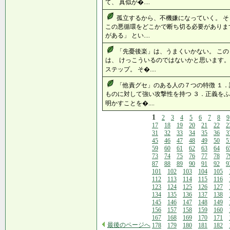
て、 真似が�....
孤立するから、不機嫌になっていく。 
この悪循環をどこかで断ち切る必要がありま
がある」 とい....
「先憂後楽」は、うまくいかない。 こ
は、 けっこういるのではないかと思います。
ステップ。 そ�....
「他責グセ」のある人の７つの特徴 １．
ものに対して強い攻撃性を持つ ３．正義をふ
明かすことを�....
1
2
3
4
5
6
7
8
9
17
18
19
20
21
22
2
31
32
33
34
35
36
3
45
46
47
48
49
50
5
59
60
61
62
63
64
6
73
74
75
76
77
78
7
87
88
89
90
91
92
9
101
102
103
104
105
112
113
114
115
116
123
124
125
126
127
134
135
136
137
138
145
146
147
148
149
156
157
158
159
160
167
168
169
170
171
最後のページへ
178
179
180
181
182