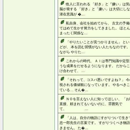
他人に言われる 「好き」と『嫌い」は気
脳が発する 「好き」と「嫌い」は大切にしな
潜在意識が �....
私自身、会社を始めてから、 古文の予備
てはめて生かす努力をしてきました。 ほと
まったく関係な....
「やりたいことが見つかりません」 と
どが、 本を読む習慣がない人たちなのです。
ながら やりた....
これからの時代、 ＡＩは専門知識や定型
うな成果をだせるようになります。 だからこ
け合わせて、 ....
「それって、コスパ悪いですよね？」 今
視される価値観になっています。 やるべき
ている… そん�....
ＮＯを言えない人に知ってほしい、 「お
直接、頼まれてもいないのに、雰囲気
て、 ....
「人は、自分の物語にすがりついて生き
忠一郎先生の言葉です。 すがりつくべき物語
きません。 た�....