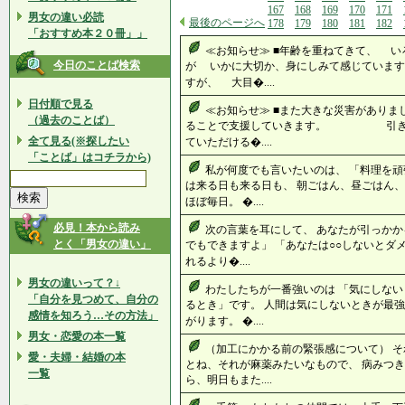
167
168
169
170
171
男女の違い必読
最後のページへ
178
179
180
181
182
「おすすめ本２０冊」」
≪お知らせ≫ ■年齢を重ねてきて、 
今日のことば検索
が いかに大切か、身にしみて感じて
すが、 大目�....
日付順で見る
≪お知らせ≫ ■また大きな災害があり
（過去のことば）
ることで支援していきます。 引き続
全て見る(※探したい
ていただける�....
「ことば」はコチラから)
私が何度でも言いたいのは、 「料理を頑
は来る日も来る日も、 朝ごはん、昼ごはん、
ほぼ毎日。 �....
必見！本から読み
次の言葉を耳にして、 あなたが引っかか
とく「男女の違い」
でもできますよ」 「あなたは○○しないとダ
れるより�....
男女の違いって？↓
わたしたちが一番強いのは 「気にしない
「自分を見つめて、自分の
るとき」です。 人間は気にしないときが最強
感情を知ろう…その方法」
がります。 �....
男女・恋愛の本一覧
（加工にかかる前の緊張感について） そ
愛・夫婦・結婚の本
とね、それが麻薬みたいなもので、 病みつき
一覧
ら、明日もまた....