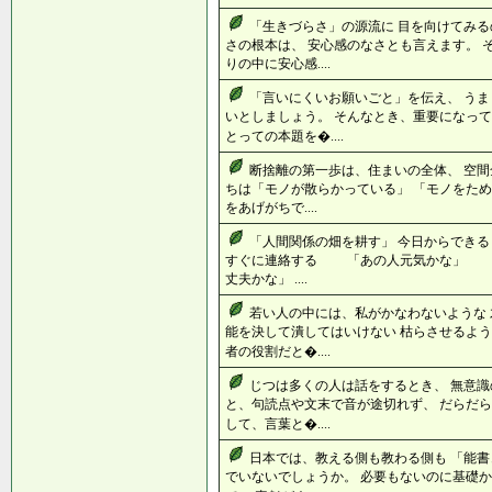
「生きづらさ」の源流に 目を向けてみる
さの根本は、 安心感のなさとも言えます。 
りの中に安心感....
「言いにくいお願いごと」を伝え、 う
いとしましょう。 そんなとき、重要になって
とっての本題を�....
断捨離の第一歩は、住まいの全体、 空間
ちは「モノが散らかっている」 「モノをため
をあげがちで....
「人間関係の畑を耕す」 今日からできる
すぐに連絡する 「あの人元気かな」 
丈夫かな」 ....
若い人の中には、私がかなわないような 
能を決して潰してはいけない 枯らさせるよう
者の役割だと�....
じつは多くの人は話をするとき、 無意識
と、句読点や文末で音が途切れず、 だらだら
して、言葉と�....
日本では、教える側も教わる側も 「能書
でいないでしょうか。 必要もないのに基礎か