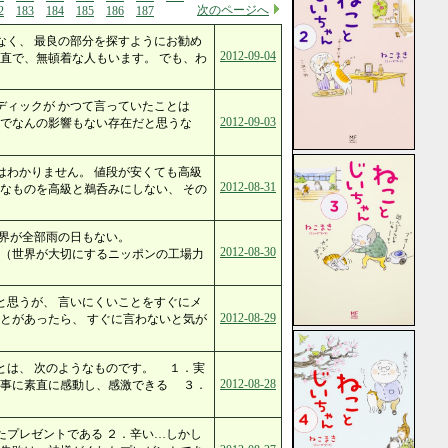
次のページへ
2
183
184
185
186
187
なく、 最良の部分を探すようにお勧め
2012-09-04
直で、無頓着な人もいます。 でも、わ
ディックが かつて言っていたことは
2012-09-03
けでなんの影響もない存在だと思うな
はわかりません。 値段が安くても高級
2012-08-31
なものを高級と鵜呑みにしない、 その
世界が全部雨の日もない。
2012-08-30
大切にするニッポンの工場力
と思うが、 言いにくいことをすぐにメ
2012-08-29
とがあったら、 すぐに言わないと気が
とは、 次のようなものです。 １．実
2012-08-28
物事に素直に感動し、感激できる ３．
たプレゼントである ２．辛い…しかし