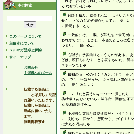
これは、神様がくれたプレゼントである ３
本の検索
る なぜプレゼン�....
経験を積み、成長すれば、 つらいこと
せん。 どんなに心の豊かな人でも、悲しい目
に憤慨することも....
一般的には、「脳」が私たちの最高層に
このページについて
われがちです。 しかし、本当のところは逆で
主催者について
つまり、「脳か�....
メルマガ登録と解除
心理学に学習曲線というものがある。 あ
サイトマップ
どは、頭打ちになることを表すものだ。 簡
スポーツでも�....
お問合せ
主催者へのメール
最初の頃、私の弾く「カンパネラ」を 
の。 でも、平気だった。 ぶっ壊れた鐘があ
の。（略） 私はよく....
転載する場合は
「ムリだと言うのを一つ一つ潰したら、
「ことば探し」明記
葵精螺（あおいせいら）製作所 関信也 不
お願いいたします。
る 葵精螺製作�....
転載した場合は、
連絡お願いいたし
不機嫌は立派な環境破壊だということを、
ます。
に、顔から、口から、態度から、 ダイオキシ
無断掲載禁止
は大気を汚染し�....
感動こそ人生だと思います。 できれば、