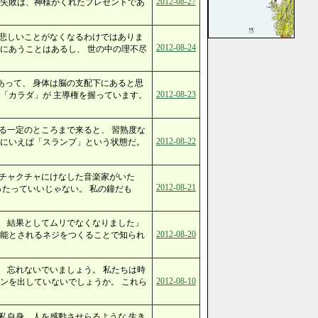
2012-08-27
．失敗は、神様がくれたプレゼントであ
や悲しいことがなくなるわけではありま
2012-08-24
にあうことはあるし、 世の中の理不尽
あって、 身体は脳の支配下にあると思
2012-08-23
「カラダ」が 主導権を握っています。
る一定のところまで来ると、 習熟度な
2012-08-22
単にいえば「スランプ」という状態だ。
メチャクチャにけなした音楽家がいた
2012-08-21
ったっていいじゃない。 私の鐘だも
 結果としてムリでなくなりました」
2012-08-20
可能とされるネジをつくることで知られ
 忘れないでいましょう。 私たちは時
2012-08-10
ンを出していないでしょうか。 これら
私自身、人を感動させらるような 生き