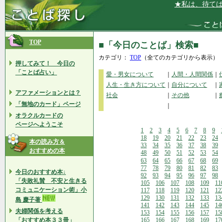
★私は、待てば待つほ
TOP
■「今日のことば」検索■
カテゴリ：
TOP
（全てのカテゴリから表示）
押してみて！ 今日の
「ことば占い」
愛・男女について
｜
人間・人間関係
｜
人生・生き方について
｜
自分について
｜
アファメーションとは？
社会
｜
その他
｜
「無地のカード」ページ
｜
オラクルカードの
ページへようこそ
1
2
3
4
5
6
7
8
9
18
19
20
21
22
23
24
本の読み方＆
33
34
35
36
37
38
39
おすすめの本
48
49
50
51
52
53
54
63
64
65
66
67
68
69
77
78
79
80
81
82
83
今日のおすすめ本↓
92
93
94
95
96
97
98
「失敗礼賛 不安と生きる
105
106
107
108
109
11
コミュニケーション術」小
117
118
119
120
121
12
129
130
131
132
133
13
島 慶子著
141
142
143
144
145
14
夫婦関係を考える
153
154
155
156
157
15
「おすすめ本３３冊」
165
166
167
168
169
17