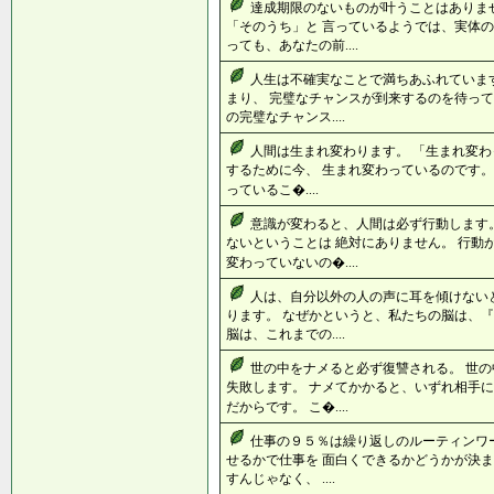
達成期限のないものが叶うことはありま
「そのうち」と 言っているようでは、実体の
っても、あなたの前....
人生は不確実なことで満ちあふれていま
まり、 完璧なチャンスが到来するのを待って
の完璧なチャンス....
人間は生まれ変わります。 「生まれ変わ
するために今、 生まれ変わっているのです。
っているこ�....
意識が変わると、人間は必ず行動します
ないということは 絶対にありません。 行動
変わっていないの�....
人は、自分以外の人の声に耳を傾けない
ります。 なぜかというと、私たちの脳は、『
脳は、これまでの....
世の中をナメると必ず復讐される。 世
失敗します。 ナメてかかると、いずれ相手に
だからです。 こ�....
仕事の９５％は繰り返しのルーティンワ
せるかで仕事を 面白くできるかどうかが決ま
すんじゃなく、 ....