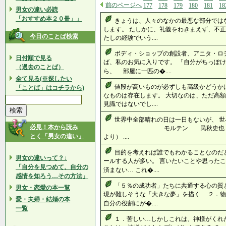
前のページへ
177
178
179
180
181
18
男女の違い必読
「おすすめ本２０冊」」
きょうは、人々のなかの最悪な部分では
します。 たしかに、礼儀をわきまえず、不正
今日のことば検索
たしの経験でいう....
ボディ・ショップの創設者、アニタ・ロ
日付順で見る
ば、私のお気に入りです。 「自分がちっぽ
（過去のことば）
ら、 部屋に一匹の�....
全て見る(※探したい
値段が高いものが必ずしも高級かどうか
「ことば」はコチラから)
なものは存在します。 大切なのは、ただ高額
見識ではないでし....
世界中全部晴れの日は一日もないが、 
必見！本から読み
モルテン 民秋史也 （世界が
とく「男女の違い」
より） ....
目的を考えれば誰でもわかることなのだ
男女の違いって？↓
ールする人が多い。 言いたいことや思ったこ
「自分を見つめて、自分の
済まない… これ�....
感情を知ろう…その方法」
「５％の成功者」たちに共通する心の質
男女・恋愛の本一覧
現が難しそうな「大きな夢」を描く ２．
愛・夫婦・結婚の本
自分の役割にが�....
一覧
１．苦しい…しかしこれは、神様がくれ