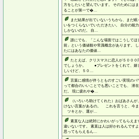
方をしたいと望んでいます。 そのためにはま
ることが第一で�....
まだ結果が出ていないうちから、まだ眠
いをつくらないでいただきたい。 自分の能
しかないのだ。 自....
誰にでも、「こんな場面ではこうしてほ
前」という価値観や常識概念があります。 し
たにはあなたの価値....
たとえば、クリスマスに恋人が５０００
でしょうか。 ●プレゼントをくれて、嬉
しいけど、５０....
言葉に感情が伴うとものすごい実現のパ
って都合のいいことでも悪いことでも、 潜
だ。 現に疲れや�....
（いろいろ助けてくれた）おばあさんが
けない言葉があるの。 これを言うと、今ま
ツキとか、運が....
素直な人は絶対にかわいがってもらえま
違いないです。 素直は人は好かれるんですよ
思ってもらえるん....