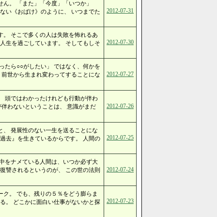
せん。 「また」「今度」「いつか」
2012-07-31
ない《おばけ》のように、 いつまでた
す。 そこで多くの人は失敗を怖れるあ
2012-07-30
人生を過ごしています。 そしてもしそ
ったら○○がしたい」 ではなく、何かを
2012-07-27
 前世から生まれ変わってすることにな
。 頭ではわかったけれども行動が伴わ
2012-07-26
が伴わないということは、 意識がまだ
と、 発展性のない一生を送ることにな
2012-07-25
過去』を生きているからです。 人間の
の中をナメている人間は、いつか必ず大
2012-07-24
復讐されるというのが、 この世の法則
ーク。 でも、残りの５％をどう膨らま
2012-07-23
る。 どこかに面白い仕事がないかと探