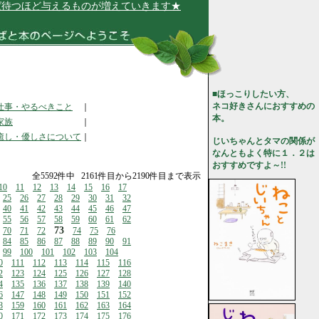
ど与えるものが増えていきます★
■ほっこりしたい方、
ネコ好きさんにおすすめの
仕事・やるべきこと
｜
本。
家族
｜
癒し・優しさについて
｜
じいちゃんとタマの関係が
なんともよく特に１．２は
おすすめですよ～!!
全5592件中 2161件目から2190件目まで表示
10
11
12
13
14
15
16
17
25
26
27
28
29
30
31
32
40
41
42
43
44
45
46
47
55
56
57
58
59
60
61
62
73
70
71
72
74
75
76
84
85
86
87
88
89
90
91
99
100
101
102
103
104
0
111
112
113
114
115
116
2
123
124
125
126
127
128
4
135
136
137
138
139
140
6
147
148
149
150
151
152
8
159
160
161
162
163
164
0
171
172
173
174
175
176