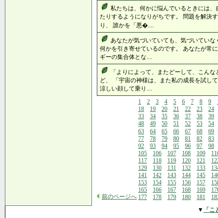
私たちは、何かに悩んでいるときには、
たりするようになりがちです。 問題を解決
り、 誰かを「悪�....
あなたが気づいていても、気づいていな
何かを引き寄せているのです。 あなたが常に
ギーの集合体とな....
「よりによって、またどーして、こんな
ど、 「宇宙の神様は、また私の成長を試して
涼しい顔して乗り....
1
2
3
4
5
6
7
8
9
18
19
20
21
22
23
24
33
34
35
36
37
38
39
48
49
50
51
52
53
54
63
64
65
66
67
68
69
77
78
79
80
81
82
83
92
93
94
95
96
97
98
105
106
107
108
109
11
117
118
119
120
121
12
129
130
131
132
133
13
141
142
143
144
145
14
153
154
155
156
157
15
165
166
167
168
169
17
前のページへ
177
178
179
180
181
18
▼
「こ