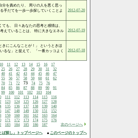
自分を責めたり、 周りの人を悪く思っ
2012-07-20
する手だてを一歩一歩探していくことよ
くても、 日々あなたの思考と感情は、
2012-07-19
考えていることは、 特に大きなエネル
ときにこんなことが！」 というときほ
2012-07-18
いるな」と捉えて、 「一番カッコよく
10
11
12
13
14
15
16
17
25
26
27
28
29
30
31
32
40
41
42
43
44
45
46
47
55
56
57
58
59
60
61
62
73
70
71
72
74
75
76
84
85
86
87
88
89
90
91
99
100
101
102
103
104
0
111
112
113
114
115
116
2
123
124
125
126
127
128
4
135
136
137
138
139
140
6
147
148
149
150
151
152
8
159
160
161
162
163
164
0
171
172
173
174
175
176
次のページへ
2
183
184
185
186
187
とば探し」トップページへ
▲
このページのトップへ