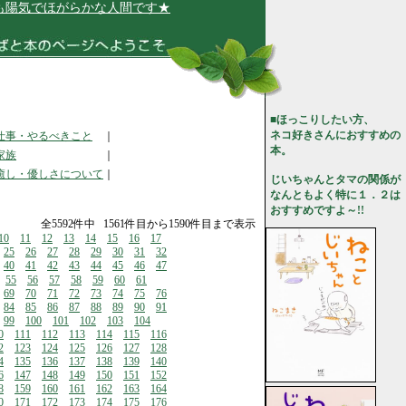
気でほがらかな人間です★
■ほっこりしたい方、
ネコ好きさんにおすすめの
仕事・やるべきこと
｜
本。
家族
｜
癒し・優しさについて
｜
じいちゃんとタマの関係が
なんともよく特に１．２は
おすすめですよ～!!
全5592件中 1561件目から1590件目まで表示
10
11
12
13
14
15
16
17
25
26
27
28
29
30
31
32
40
41
42
43
44
45
46
47
55
56
57
58
59
60
61
69
70
71
72
73
74
75
76
84
85
86
87
88
89
90
91
99
100
101
102
103
104
0
111
112
113
114
115
116
2
123
124
125
126
127
128
4
135
136
137
138
139
140
6
147
148
149
150
151
152
8
159
160
161
162
163
164
0
171
172
173
174
175
176