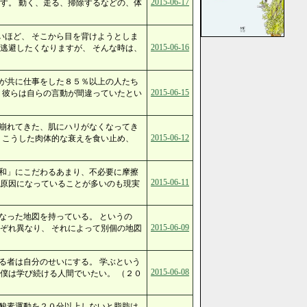
2015-06-17
す。 動く、走る、掃除するなどの、体
いほど、 そこから目を背けようとしま
2015-06-16
逃避したくなりますが、 そんな時は、
私が共に仕事をした８５％以上の人たち
2015-06-15
 彼らは自らの言動が間違っていたとい
が崩れてきた、肌にハリがなくなってき
2015-06-12
 こうした肉体的な衰えを食い止め、
「和」にこだわるあまり、不必要に摩擦
2015-06-11
い原因になっていることが多いのも現実
なった地図を持っている。 というの
2015-06-09
ぞれ異なり、 それによって別個の地図
る者は自分のせいにする。 学ぶという
2015-06-08
僕は学び続ける人間でいたい。 （２０
有酸素運動を２０分以上しないと脂肪は