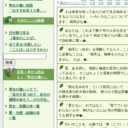
前のページへ
177
178
179
180
181
18
男女の違い必読
「おすすめ本２０冊」」
人は余命を知ってあらためて生き始める
するようになると、 いろいろなことについ
今日のことば検索
ます。 病気がな�....
あなたは、これまで数十年の人生を生き
日付順で見る
っているでしょうか？ 初めて友だちの家に泊
（過去のことば）
で自転車に乗っ�....
全て見る(※探したい
「相手に（自分）を理解してもらう」こ
「ことば」はコチラから)
に必要なことは、 「相手は、物事をどのよう
ません。 人は、�....
昔、ある所に、地獄と極楽の見学に出掛
必見！本から読み
ってみると、そこはちょうど昼食の時間でし
とく「男女の違い」
リと並んでいます....
「熱を生み出す」という役目において、 
男女の違いって？↓
の熱生産の約６割が筋肉。 残りの２割は肝臓
「自分を見つめて、自分の
を燃やす細胞） ....
感情を知ろう…その方法」
「育たない」のではなく、 「育てていな
男女・恋愛の本一覧
わらない人や、伸びない人には 何か問題があ
愛・夫婦・結婚の本
ても相手を伸�....
一覧
行いのことを、仏教では「業（ごう）」