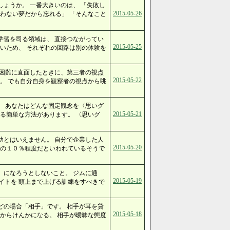
ょうか。 一番大きいのは、 「失敗し
2015-05-26
わない夢だから忘れる」 「そんなこと
学習を司る領域は、 直接つながってい
2015-05-25
いため、 それぞれの回路は別の体験を
ん困難に直面したときに、第三者の視点
2015-05-22
。 でも自分自身を観察者の視点から眺
。 あなたはどんな固定観念を〈思いグ
2015-05-21
る簡単な方法があります。 〈思いグ
功とはいえません。 自分で企業した人
2015-05-20
ちの１０％程度だといわれているそうで
）になろうとしないこと。 ジムに通
2015-05-19
イトを 頭上まで上げる訓練をすべきで
どの場合「相手」です。 相手が耳を貸
2015-05-18
からけんかになる。 相手が曖昧な態度