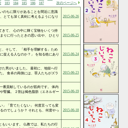
次のページへ
2
183
184
185
186
187
 いのちに限りがあることを間近に意識
2015-06-26
て、とても深く真剣に考えるようになり
てきて、 心の中に輝く宝物をいくつ持
2015-06-25
まりに行ったときの思い出や、 ひとり
と、そして、 「相手を理解する」ため
2015-06-24
に捉える人なのか？」 を知る他にあり
けた男がいました。 最初に、地獄へ行
2015-06-23
た。 食卓の両側には、罪人たちがズラ
一番貢献しているのが筋肉です。 体内
2015-06-19
や腎臓。 ２割は褐色脂肪（エネルギー
い」「育てたくない」 何度言っても変
2015-06-18
るのでしょうか？ それとも、何度やっ
ともいいます。 仏教では、私たちの行