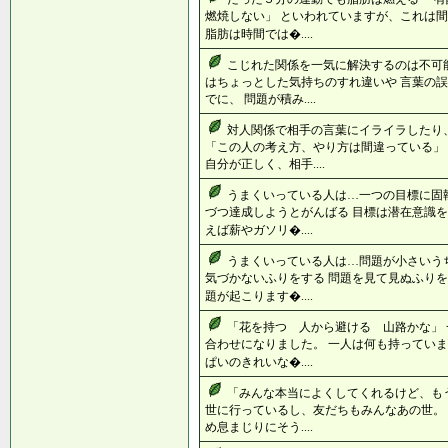
燃焼しない」 といわれていますが、これは間
脂肪は時間では�....
こじれた関係を一気に解決するのは不可
はちょっとした気持ちのすれ違いや 言葉の
でに、 問題が積み....
対人関係で相手の言葉にイライラしたり
「この人の考え方、やり方は間違っている」
自分が正しく、相手....
うまくいっている人は…一つの目標に固
づつ達成しようとがんばる 目標は潜在意識を
えば薪やガソリ�....
うまくいっている人は…問題が小さいう
気づかないふりをする 問題を見て見ぬふりを
題が起こります�....
「花を持つ 人から避ける 山路かな」
合わせになりました。 一人は何も持っていま
ぱいのきれいな�....
「みんな本当によくしてくれるけど、も
世に行っているし、友だちもみんなあの世。
め息まじりにそう....