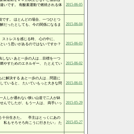
2015-06-05
違いです。 有酸素運動で燃焼される体
能です。 ほとんどの場合、一つひとつ
2015-06-04
誤解だったとしても、今の関係になるま
、ストレスを感じる時、 心の中に、
2015-06-03
 という思いがあるのではないですか？
執しない あと一歩の人は…目標を一つ
2015-06-02
燃やすためのエネルギー、 たとえてい
ちに解決する あと一歩の人は…問題に
2015-06-01
していると、 たいていもっと大きな問
 一人しか通れない狭い山道で二人が鉢
2015-05-29
せんでしたが、もう一人は、 両手いっ
う十分生きた。 亭主はとっくにあの
2015-05-27
 私もそろそろ向こうに行きたい」 た