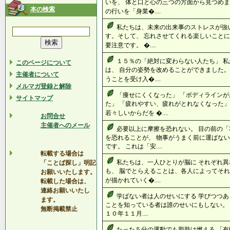
いを、 体と口と心の三つの方面から見つめま
本の検索
の行いを「身業�....
私たちは、未来の出来事のストレスが強
す。そして、 忘れさせてくれる楽しいことに
要注意です。 �....
１５％の「絶対に変わらない人たち」 
このページについて
は、 自分の姿勢を改めることができました。
主催者について
うことを受け入�....
メルマガ登録と解除
「痩せにくくなった」 「ボディライン
サイトマップ
た」 「疲れやすい、疲れがとれなくなった」
若々しいからだを �....
お問合せ
主催者へのメール
必要以上に摩擦を恐れない。 目の前の
を恐れることが、 物事がうまく前に運ばな
です。 これは「安....
転載する場合は
私たちは、一人ひとりが脳に それぞれ異
「ことば探し」明記
も、 脳でとらえることは、各人によってそれ
お願いいたします。
が描かれていく�....
転載した場合は、
連絡お願いいたし
学ばない者は人のせいにする 学びつつあ
ます。
ことを知っている者は誰のせいにもしない。 
無断掲載禁止
１０年１１月....
たった５分の運動でも脂肪は燃える 「