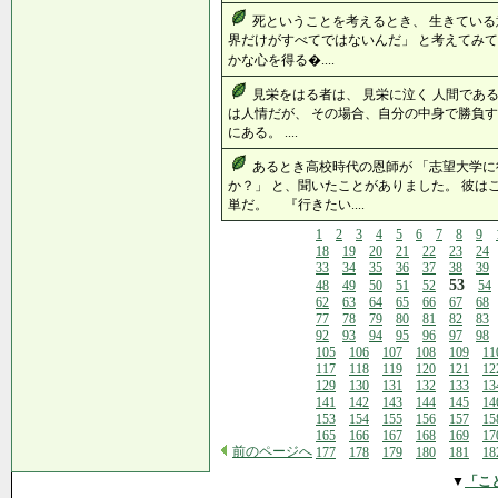
死ということを考えるとき、 生きている
界だけがすべてではないんだ」 と考えてみて
かな心を得る�....
見栄をはる者は、 見栄に泣く 人間であ
は人情だが、 その場合、自分の中身で勝負す
にある。 ....
あるとき高校時代の恩師が 「志望大学
か？」 と、聞いたことがありました。 彼は
単だ。 『行きたい....
1
2
3
4
5
6
7
8
9
18
19
20
21
22
23
24
33
34
35
36
37
38
39
53
48
49
50
51
52
54
62
63
64
65
66
67
68
77
78
79
80
81
82
83
92
93
94
95
96
97
98
105
106
107
108
109
11
117
118
119
120
121
12
129
130
131
132
133
13
141
142
143
144
145
14
153
154
155
156
157
15
165
166
167
168
169
17
前のページへ
177
178
179
180
181
18
▼
「こ