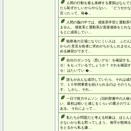
人間の行動を最も束縛する要因はなんでし
たら恥ずかしいからやらない」 「どうせかな
言ったって、毎�....
人間の脳の中では、感覚系学習と運動系
ません。 感覚系と運動系が直接連絡をとれな
もとに成長してい....
観察者の立場になりにくい人は、 ふだ
からの 意見を他者に求めがちかもしれません
める練習ができて....
自分のガンコな〈思いグセ〉を確認する
セ〉をもっているでしょうか？ それを確認す
セ〉はたいてい �....
誰もがみんな成功していたら、それは成
で、１０年間事業を続けられるのは そのう
す。 しかし、それ....
一日で怪力サムソン（旧約聖書中の人物
い、最初は軽いと感じるくらいの重さのウエ
ある。 それによって....
私たちが問題だと考える対象は、ほとん
さないから私も黙ってしまう。 相手が怒鳴る
をとるから私も嫌....