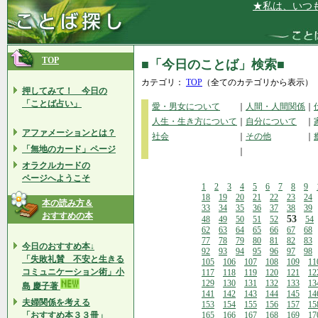
★私は、いつも陽
TOP
■「今日のことば」検索■
カテゴリ：
TOP
（全てのカテゴリから表示）
押してみて！ 今日の
「ことば占い」
愛・男女について
｜
人間・人間関係
｜
人生・生き方について
｜
自分について
｜
アファメーションとは？
社会
｜
その他
｜
「無地のカード」ページ
｜
オラクルカードの
ページへようこそ
1
2
3
4
5
6
7
8
9
18
19
20
21
22
23
24
本の読み方＆
33
34
35
36
37
38
39
おすすめの本
53
48
49
50
51
52
54
62
63
64
65
66
67
68
77
78
79
80
81
82
83
今日のおすすめ本↓
92
93
94
95
96
97
98
「失敗礼賛 不安と生きる
105
106
107
108
109
11
コミュニケーション術」小
117
118
119
120
121
12
129
130
131
132
133
13
島 慶子著
141
142
143
144
145
14
夫婦関係を考える
153
154
155
156
157
15
「おすすめ本３３冊」
165
166
167
168
169
17