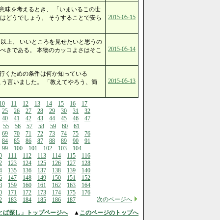
意味を考えるとき、 「いまいるこの世
2015-05-15
はどうでしょう。 そうすることで安ら
る以上、 いいところを見せたいと思うの
2015-05-14
べきである。 本物のカッコよさはそこ
に行くための条件は何か知っている
2015-05-13
こう言いました。 「教えてやろう、簡
10
11
12
13
14
15
16
17
25
26
27
28
29
30
31
32
40
41
42
43
44
45
46
47
55
56
57
58
59
60
61
69
70
71
72
73
74
75
76
84
85
86
87
88
89
90
91
99
100
101
102
103
104
0
111
112
113
114
115
116
2
123
124
125
126
127
128
4
135
136
137
138
139
140
6
147
148
149
150
151
152
8
159
160
161
162
163
164
0
171
172
173
174
175
176
次のページへ
2
183
184
185
186
187
とば探し」トップページへ
▲
このページのトップへ