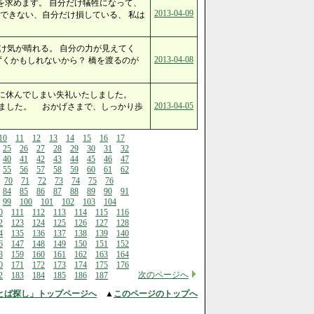
を求めます。 自分だけ犠牲になって、
2013-04-09
できない、自分だけ損している、 私は
け気が晴れる。 自分の力が見えてく
2013-04-08
ずくかもしれないから？ 橋を渡るのが
期に休んでしまい失礼いたしました。
2013-04-05
ました。 おかげさまで、しっかり歩
10
11
12
13
14
15
16
17
25
26
27
28
29
30
31
32
40
41
42
43
44
45
46
47
55
56
57
58
59
60
61
62
70
71
72
73
74
75
76
84
85
86
87
88
89
90
91
99
100
101
102
103
104
0
111
112
113
114
115
116
2
123
124
125
126
127
128
4
135
136
137
138
139
140
6
147
148
149
150
151
152
8
159
160
161
162
163
164
0
171
172
173
174
175
176
次のページへ
2
183
184
185
186
187
とば探し」トップページへ
▲
このページのトップへ