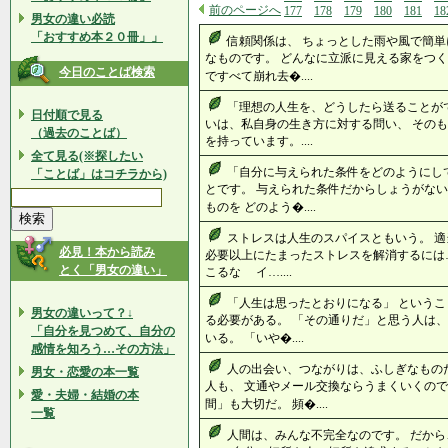
前のページへ
177
178
179
180
181
18
男女の違い必読
「おすすめ本２０冊」」
信頼関係は、 ちょっとした雨や風で簡単
なものです。 どんなに立派に見える家をつく
今日のことば検索
ですべて崩れ去�....
「理想の人生を、どうしたら送ることが
日付順で見る
いは、私自身の生き方に対する問い、 そのも
（過去のことば）
を持っています。....
全て見る(※探したい
「自分に与えられた条件をどのようにし
「ことば」はコチラから)
とです。 与えられた条件だからしょうがない
ものを どのよう�....
ストレスは人生のスパイスともいう。 
必見！本から読み
必要以上にたまったストレスを解消するには
とく「男女の違い」
こるな イ…....
「人生は思ったとおりになる」 という
男女の違いって？↓
る必要がある。 「その通りだ」と思う人は、
「自分を見つめて、自分の
いる。 「いや�....
感情を知ろう…その方法」
人の出会い、つながりは、ふしぎなもの
男女・恋愛の本一覧
人も、 文通やメール交換ならうまくいくので
愛・夫婦・結婚の本
間」も大切だ。 頻�....
一覧
人間は、みんな不完全なのです。 だか