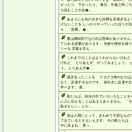
がったり、下がったり。 毎日、午後三時ごろ
ち込むことがあ�....
あまりにも先の大きな目標を見過ぎるよ
けないことを しっかりやっていったほ
Ａ 「逆襲」 �....
愛は継続的でなければ意味がありません
てられる必要があります。 失敗や挫折を繰
リーな 言葉を言え....
これまでのことはよくわからないけれど
けれど、 とりあえず、やってみましょう。 
う。 とりあえず�....
過ぎ去ったことを、 クヨクヨ悔やむのは
なく、反省するものです。 前向きに反省すれ
学べます。 過....
私たちは、自分の中でいろいろなことを
に人に伝えることはあまりありません。 「
恥ずかしい」とか ....
光は人間にとって、きわめて大切なもの
できているとさえいえます。 今の私たちは
中に生まれ、 育っ....