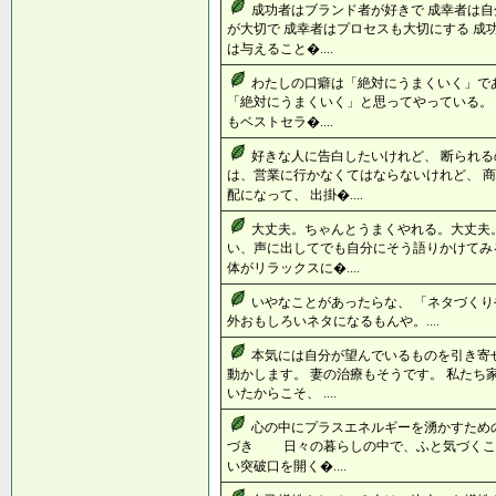
成功者はブランド者が好きで 成幸者は自
が大切で 成幸者はプロセスも大切にする 成
は与えること�....
わたしの口癖は「絶対にうまくいく」で
「絶対にうまくいく」と思ってやっている。 
もベストセラ�....
好きな人に告白したいけれど、 断られる
は、営業に行かなくてはならないけれど、 
配になって、 出掛�....
大丈夫。ちゃんとうまくやれる。大丈夫。
い、声に出してでも自分にそう語りかけてみる
体がリラックスに�....
いやなことがあったらな、 「ネタづくり
外おもしろいネタになるもんや。....
本気には自分が望んでいるものを引き寄
動かします。 妻の治療もそうです。 私たち
いたからこそ、 ....
心の中にプラスエネルギーを湧かすため
づき 日々の暮らしの中で、ふと気づく
い突破口を開く�....