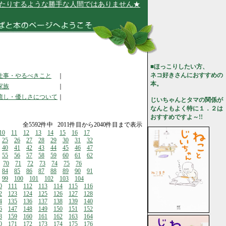
るような勝手な人間ではありません★
■ほっこりしたい方、
ネコ好きさんにおすすめの
仕事・やるべきこと
｜
本。
家族
｜
癒し・優しさについて
｜
じいちゃんとタマの関係が
なんともよく特に１．２は
おすすめですよ～!!
全5592件中 2011件目から2040件目まで表示
10
11
12
13
14
15
16
17
25
26
27
28
29
30
31
32
40
41
42
43
44
45
46
47
55
56
57
58
59
60
61
62
70
71
72
73
74
75
76
84
85
86
87
88
89
90
91
99
100
101
102
103
104
0
111
112
113
114
115
116
2
123
124
125
126
127
128
4
135
136
137
138
139
140
6
147
148
149
150
151
152
8
159
160
161
162
163
164
0
171
172
173
174
175
176