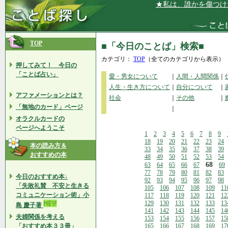
★私は、誰かを傷つけたりす
TOP
■「今日のことば」検索■
カテゴリ：
TOP
（全てのカテゴリから表示）
押してみて！ 今日の
「ことば占い」
愛・男女について
｜
人間・人間関係
｜
人生・生き方について
｜
自分について
｜
アファメーションとは？
社会
｜
その他
｜
「無地のカード」ページ
｜
オラクルカードの
ページへようこそ
1
2
3
4
5
6
7
8
9
18
19
20
21
22
23
24
本の読み方＆
33
34
35
36
37
38
39
おすすめの本
48
49
50
51
52
53
54
68
63
64
65
66
67
69
77
78
79
80
81
82
83
今日のおすすめ本↓
92
93
94
95
96
97
98
「失敗礼賛 不安と生きる
105
106
107
108
109
11
コミュニケーション術」小
117
118
119
120
121
12
129
130
131
132
133
13
島 慶子著
141
142
143
144
145
14
夫婦関係を考える
153
154
155
156
157
15
「おすすめ本３３冊」
165
166
167
168
169
17