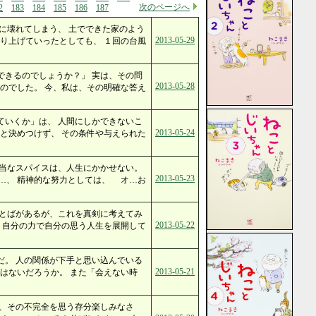
次のページへ
2
183
184
185
186
187
に壊れてしまう、 土でできた家のよう
2013-05-29
り上げていったとしても、 １回の台風
できるのでしょうか？」 実は、その問
2013-05-28
のでした。 今、私は、その明確な答え
ていくか」は、 人間にしかできないこ
2013-05-24
と決めつけず、 その条件や与えられた
適当なスパイスは、人生にかかせない。
2013-05-23
…、 精神的な努力としては、 オ…お
ことばがあるが、これを真剣に考えてみ
2013-05-22
 自分の力で自分の思う人生を展開して
だ。 人の関係が下手と思い込んでいる
2013-05-21
はないだろうか。 また「会えない時
ら、その不完全を思う存分楽しみなさ