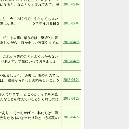
2013-05-09
になると、なんとなく疲れてきて、 落
りも、 今この時点で、やらなくちゃい
2013-05-07
うが近道になる。 ０７年４月８日Ｏ
。 相手を大事に思う心は、継続的に育
2013-04-26
り返しながら、時々優しい言葉やタイム
、 これから先のこともよくわからない
2013-04-25
とりあえず、学校にいっておきましょ
やめましょう。 過去は、悔やむのでは
2013-04-24
ば、 過去からきっと素晴らしいことを
考えています。 ところが、それを素直
2013-04-23
そんなことを考えていると知られるのは
であり、 そのおかげで、私たちは生活
2013-04-22
、光りがあるのは当たり前という感覚の