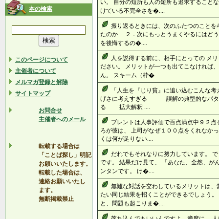
い。 自分の短所も人の短所も追求することな
本の検索
けている不完全さを�....
振り返るときには、次のふたつのことを
たのか ２．次にもっとうまくやるにはどう
を後悔するの�....
人を説得する前に、相手にとっての メ
このページについて
ださい。 メリットが一つも出てこなければ、
主催者について
ん。 スキーム（枠�....
メルマガ登録と解除
「人生を『じり貧』に追い込むこんな考
サイトマップ
げさに考えすぎる 誤解の典型的なパター
る 拡大解釈 ....
お問合せ
主催者へのメール
ブレントは人事評価で百点満点中９２点
ろが彼は、 上司がなぜ１００点をくれなかっ
くは何が足りない....
転載する場合は
だれでもそれなりに努力しています。 
「ことば探し」明記
です。 結果だけ見て、 「あなた、全然、が
お願いいたします。
ンタンです。 け�....
転載した場合は、
連絡お願いいたし
無難な対話を交わしているメリットは、
ます。
たい同じ結果を招くことができるでしょう。
無断掲載禁止
と、問題も起こりま�....
落ち込んでもいいんですよ、適度に。 人