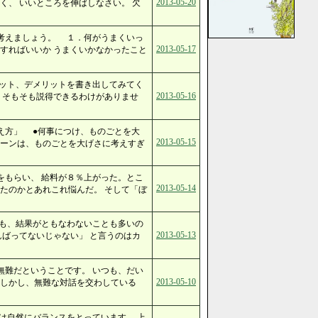
2013-05-20
く、 いいところを伸ばしなさい。 欠
考えましょう。 １．何がうまくいっ
2013-05-17
すればいいか うまくいかなかったこと
リット、デメリットを書き出してみてく
2013-05-16
 そもそも説得できるわけがありませ
え方」 ●何事につけ、ものごとを大
2013-05-15
ンは、ものごとを大げさに考えすぎ
をもらい、 給料が８％上がった。とこ
2013-05-14
たのかとあれこれ悩んだ。 そして「ぼ
でも、結果がともなわないことも多いの
2013-05-13
んばってないじゃない」 と言うのはカ
無難だということです。 いつも、だい
2013-05-10
 しかし、無難な対話を交わしている
は自然にバランスをとっています。 上