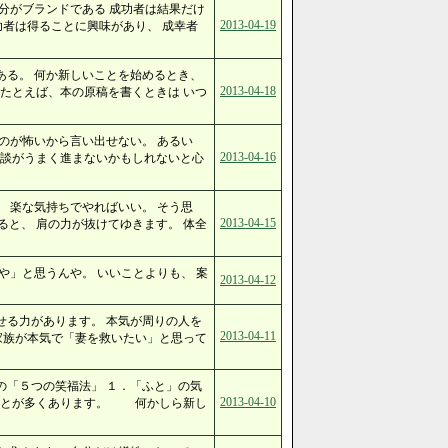
分がブランドである 成功者は結果だけ
2013-04-19
功者は得ることに興味があり、 成幸者
ある。 何か新しいことを始めるとき、
2013-04-18
たとえば、本の原稿を書くときは いつ
のが怖いから言い出せない。 あるい
2013-04-16
商談がうまく進まないかもしれないと心
 楽な気持ちでやればいい。 そう思
2013-04-15
と、 肩の力が抜けてゆきます。 体全
や」と思うんや。 いいことよりも、 案
2013-04-12
せる力があります。 本気が周りの人を
2013-04-11
家族が本気で「妻を救いたい」と思って
の「５つの笑福法」 １．「ふと」の気
2013-04-10
ことが多くあります。 何かしら新し