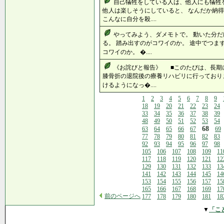
自己犠牲をしている人は、他人にも犠牲
他人は楽しそうにしていると、 なんだか納得
こんなに自分を殺....
やってみよう、ダメモトで。 動いた分だ
る。 踏み出すのがコワイのか。 途中でつま
コワイのか。 �....
《お詫びと報告》 ■このたびは、長
膝骨折の退院後の療養リハビリに行っており
けるようになっ�....
1
2
3
4
5
6
7
8
9
18
19
20
21
22
23
24
33
34
35
36
37
38
39
48
49
50
51
52
53
54
68
63
64
65
66
67
69
77
78
79
80
81
82
83
92
93
94
95
96
97
98
105
106
107
108
109
11
117
118
119
120
121
12
129
130
131
132
133
13
141
142
143
144
145
14
153
154
155
156
157
15
165
166
167
168
169
17
前のページへ
177
178
179
180
181
18
▼
「こ