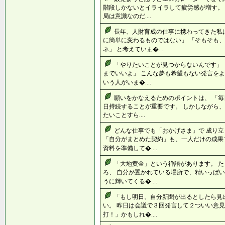
階段しかないとイライラして疲労感が増す。 
局は意識なのだ....
長年、人財育成の仕事に携わってきた私
に簡単に変わるものではない」 「そもそも
ネ」 と考えていま�....
「やりたいことが見つからないんです」 
までいいよ」 こんな夢も希望もない発言をよ
いう人がいま�....
願いをかなえるためのポイントは、 「毎
日持続することが重要です。 しかしながら、
たいことすら....
どんな仕事でも「おかげさま」で 成り
「自分がまとめた契約」も、一人だけの成果
資料を準備して�....
「大地黄金」という禅語があります。 
ろ、 自分が置かれている場所で、精いっぱい
うに輝いてくる�....
「もし明日、自分新聞が出るとしたら見
い。 昨日は会議で３回発言して２ついい意見
打！」かもしれ�....