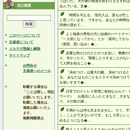
っぱいだ。 夫や妻の態度が変わりさえすれば
本の検索
込んでいる。支�....
「時間を与える」 現代人は、誰もが忙し
と思っています。 ですから、あなたの時間
同僚の遅れて....
よく独身の男性の方に結婚やパートナー
このページについて
「一人前になってから」とか「成功してから
主催者について
（覚悟、思い込み）�....
メルマガ登録と解除
必要な時だけの人とのつき合い、摩擦の
サイトマップ
り、辛かったり、 我慢したりすることのない
て人間を知ること�....
お問合せ
主催者へのメール
「決めつけ」は最大の敵。 決めつける
る。 あなたはものごとを１００％決めつけて
を使いすぎて�....
転載する場合は
日常でのストレス管理に有効なセルフ・セ
「ことば探し」明記
ワーク） お風呂に入ったときなど、大き
お願いいたします。
ス、その他の感....
転載した場合は、
連絡お願いいたし
不満からは何も生まれません。 そう、不
ます。
く」ことができないのです。 むしろ苦しいこ
無断掲載禁止
めるようになる�....
鍛えようと思うとエスカレーターでなく