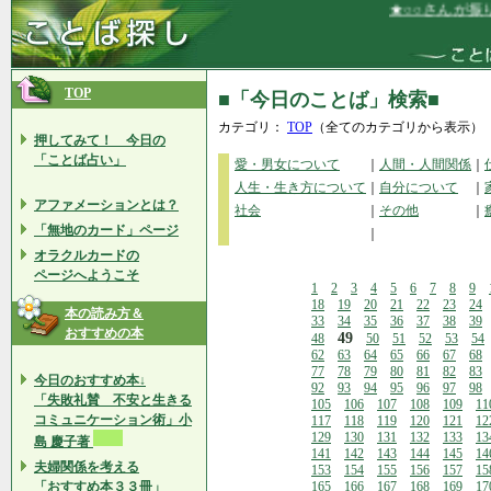
★○○さんが振り向
TOP
■「今日のことば」検索■
カテゴリ：
TOP
（全てのカテゴリから表示）
押してみて！ 今日の
「ことば占い」
愛・男女について
｜
人間・人間関係
｜
人生・生き方について
｜
自分について
｜
アファメーションとは？
社会
｜
その他
｜
「無地のカード」ページ
｜
オラクルカードの
ページへようこそ
1
2
3
4
5
6
7
8
9
18
19
20
21
22
23
24
本の読み方＆
33
34
35
36
37
38
39
おすすめの本
49
48
50
51
52
53
54
62
63
64
65
66
67
68
77
78
79
80
81
82
83
今日のおすすめ本↓
92
93
94
95
96
97
98
「失敗礼賛 不安と生きる
105
106
107
108
109
11
コミュニケーション術」小
117
118
119
120
121
12
129
130
131
132
133
13
島 慶子著
141
142
143
144
145
14
夫婦関係を考える
153
154
155
156
157
15
「おすすめ本３３冊」
165
166
167
168
169
17