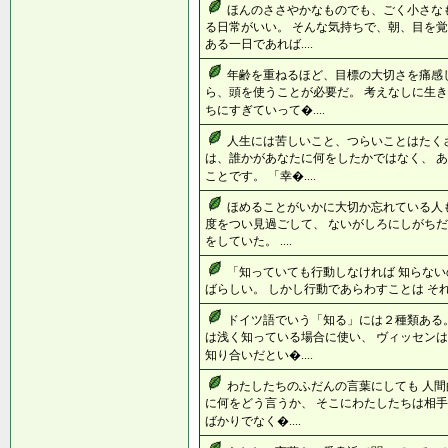
ほんのささやかなものでも、ごく小さな
る日常がいい。 そんな気持ちで、朝、目を覚
ある一日であれば....
年齢を重ねるほど、目標の大切さを痛感
ら、頭を使うことが必要だ。 考えなしに生き
ちにすぎていって�....
人生には苦しいこと、つらいことはたく
は、誰かがあなたに何をしたかではなく、 
ことです。 「幸�....
ほめることがいかに大切か忘れている人
度をつい見過ごして、 ないがしろにしがちだ
をしていた。 ....
「知っていても行動しなければ 知らない
ばらしい。 しかし行動であらわすことは それ以
ドイツ語でいう「知る」には２種類ある。
は浅く知っている場合に使い、 ヴィッセンは
知り合いだとい�....
わたしたちのふだんの言葉にしても 人間
に何をどう言うか、 そこにわたしたちは相手
ばかりでなく�....