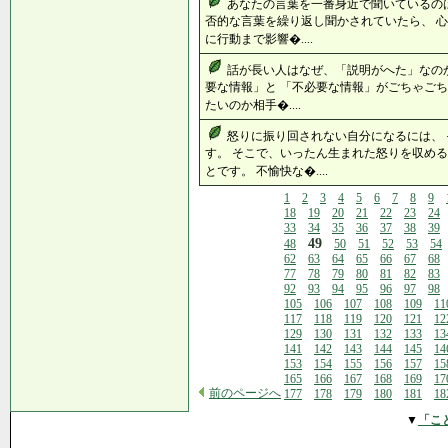
あなたの言葉を一番身近で聞いているの
否的な言葉を繰り返し聞かされていたら、 心
に行動まで影響�....
話が長い人はなぜ、「説明がへた」なのか
要な情報」と 「不必要な情報」がごちゃごち
たいのか相手�....
怒りに振り回されない自分になるには、
す。 そこで、いったん生まれた怒りを収める
とです。 不愉快な�....
1
2
3
4
5
6
7
8
9
18
19
20
21
22
23
24
33
34
35
36
37
38
39
49
48
50
51
52
53
54
62
63
64
65
66
67
68
77
78
79
80
81
82
83
92
93
94
95
96
97
98
105
106
107
108
109
11
117
118
119
120
121
12
129
130
131
132
133
13
141
142
143
144
145
14
153
154
155
156
157
15
165
166
167
168
169
17
前のページへ
177
178
179
180
181
18
▼
「こ