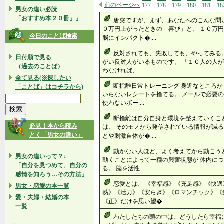
前のページへ
177
178
179
180
181
18
男女の違い必読
「おすすめ本２０冊」」
唐突ですが、まず、あなたへのこんな問
０万円上がったときの「喜び」と、 １０万円
今日のことば検索
脳にインパクト�....
反対されても、失敗しても、やってみる。
日付順で見る
がい反対人がいるものです。 「１０人の人
（過去のことば）
わなければ、....
全て見る(※探したい
断捨離日常トレーニング 身近なところか
「ことば」はコチラから)
いらないレシートを捨てる。 メールで必要の
使わないボー....
断捨離は自分自身と環境を整えていくこ
必見！本から読み
は、 そのモノから発信されている情報が減る
とく「男女の違い」
とや刺激自体が�....
動かない人ほど、よく考えてから動こうと
男女の違いって？↓
動くことによって一種の興奮状態が 体内に
「自分を見つめて、自分の
る。 脳を活性....
感情を知ろう…その方法」
恋愛とは、 《幸福感》《充足感》《快適
男女・恋愛の本一覧
熱》《活力》《安らぎ》《ロマンチック》《
愛・夫婦・結婚の本
《正》だけを思い望�....
一覧
わたしたちの頭の中は、どうしたら幸福