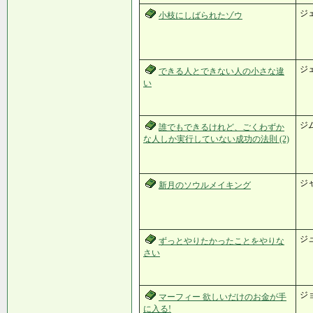
ジ
小枝にしばられたゾウ
ジ
できる人とできない人の小さな違
い
ジ
誰でもできるけれど、ごくわずか
な人しか実行していない成功の法則 (2)
ジ
新月のソウルメイキング
ジ
ずっとやりたかったことをやりな
さい
ジ
マーフィー 欲しいだけのお金が手
に入る!