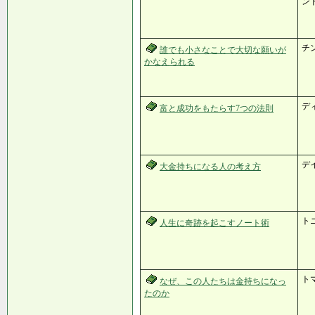
ン
チ
誰でも小さなことで大切な願いが
かなえられる
デ
富と成功をもたらす7つの法則
デ
大金持ちになる人の考え方
ト
人生に奇跡を起こすノート術
ト
なぜ、この人たちは金持ちになっ
たのか