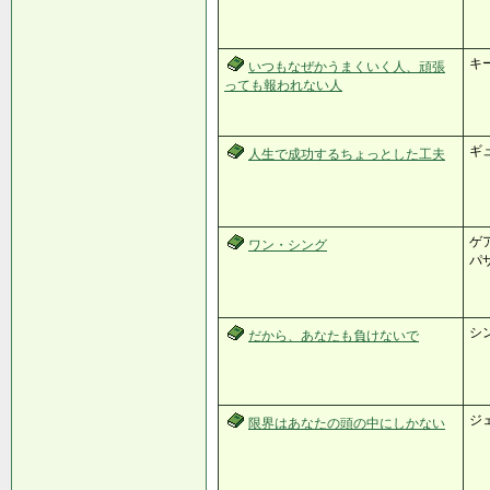
キ
いつもなぜかうまくいく人、頑張
っても報われない人
ギ
人生で成功するちょっとした工夫
ゲ
ワン・シング
パザ
シ
だから、あなたも負けないで
ジ
限界はあなたの頭の中にしかない