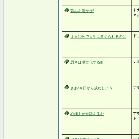
ドナ
強みを活かせ!
ネ
ド
１日10分で人生は変えられるのに
ナ
思考は現実化するⅢ
ナ
さあ!今日から成功しよう
ナポ
心構えが奇跡を生む
ト
ナ