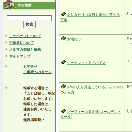
本の検索
J.
ありきたりの毎日を黄金に変える
言葉
このページについて
Ma
無地のカード
主催者について
ー
メルマガ登録と解除
サイトマップ
「
シークレットアドバイス
お問合せ
主催者へのメール
お
99%の人が見逃しているチャンスの
転載する場合は
つかみ方
「ことば探し」明記
お願いいたします。
転載した場合は、
連絡お願いいたし
し
マーフィーの黄金律(ゴールデン・
ます。
ルール)
無断掲載禁止