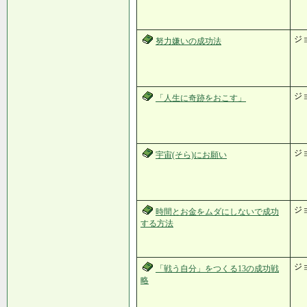
ジ
努力嫌いの成功法
ジ
「人生に奇跡をおこす」
ジ
宇宙(そら)にお願い
ジ
時間とお金をムダにしないで成功
する方法
ジ
「戦う自分」をつくる13の成功戦
略