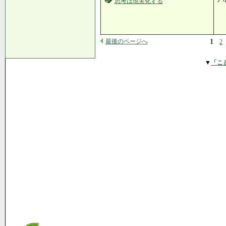
思考は現実化する
最後のページへ
1
2
▼
「こ