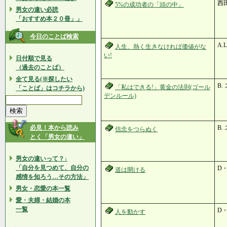
西
5%の成功者の「頭の中」
男女の違い必読
「おすすめ本２０冊」」
今日のことば検索
A.
人生、熱く生きなければ価値がな
い!
日付順で見る
（過去のことば）
全て見る(※探したい
B
「私はできる!」黄金の法則(ゴール
「ことば」はコチラから)
デンルール)
必見！本から読み
B
信念をつらぬく
とく「男女の違い」
男女の違いって？↓
「自分を見つめて、自分の
D
道は開ける
感情を知ろう…その方法」
男女・恋愛の本一覧
愛・夫婦・結婚の本
一覧
D
人を動かす