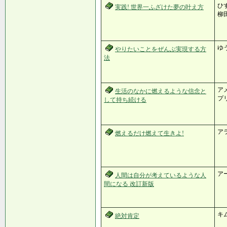
ひす
実践! 世界一ふざけた夢の叶え方
柳田
ゆ
やりたいことをぜんぶ実現する方
法
ア
生活のなかに燃えるような信念と
プ
して持ち続ける
ア
燃えるだけ燃えて生きよ!
ア
人間は自分が考えているような人
間になる 改訂新版
キ
絶対肯定