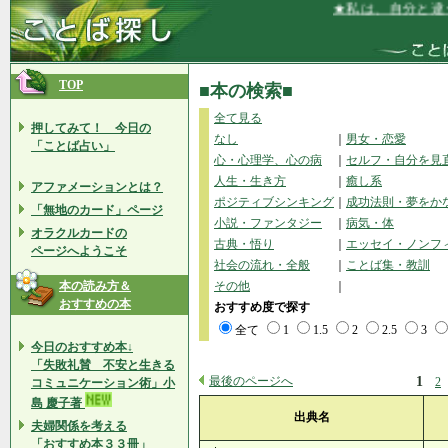
★私は、自分と違うもの
TOP
■本の検索■
全て見る
押してみて！ 今日の
なし
｜
男女・恋愛
「ことば占い」
心・心理学、心の病
｜
セルフ・自分を見
人生・生き方
｜
癒し系
アファメーションとは？
ポジティブシンキング
｜
成功法則・夢をか
「無地のカード」ページ
小説・ファンタジー
｜
病気・体
オラクルカードの
古典・悟り
｜
エッセイ・ノンフ
ページへようこそ
社会の流れ・全般
｜
ことば集・教訓
本の読み方＆
その他
｜
おすすめの本
おすすめ度で探す
全て
1
1.5
2
2.5
3
今日のおすすめ本↓
「失敗礼賛 不安と生きる
最後のページへ
1
2
コミュニケーション術」小
島 慶子著
出典名
夫婦関係を考える
「おすすめ本３３冊」