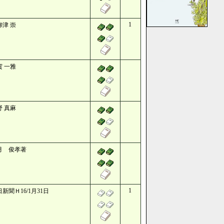
1
柳津 崇
賀 一雅
野 真麻
月 俊孝著
1
新聞Ｈ16/1月31日