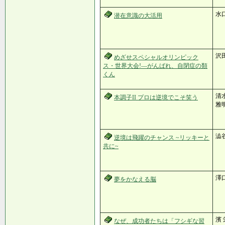
水
潜在意識の大活用
沢
めざせスペシャルオリンピック
ス・世界大会!―がんばれ、自閉症の類
くん
清水
本調子II プロは逆境でこそ笑う
雅明
澁
逆境は飛躍のチャンス ~リッキーと
共に~
澤
夢をかなえる脳
濱
なぜ、成功者たちは「フシギな習