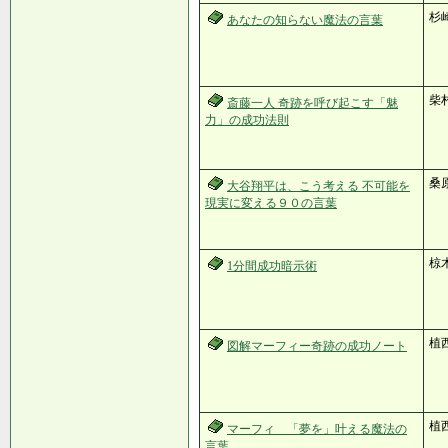
杉
あなたの知らない魔法の言葉
柴
斎藤一人 奇跡を呼び起こす「魅
力」の成功法則
桑
大谷翔平は、こう考える 不可能を
現実に変える９０の言葉
椋
1分間成功暗示術
植
図解マーフィー奇跡の成功ノート
植
マーフィ 「夢を」叶える魔法の
言葉