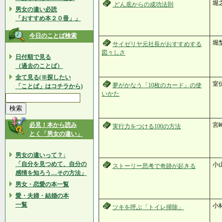
堀
どん底からの成功法則
男女の違い必読
「おすすめ本２０冊」」
今日のことば検索
堀
サイゼリヤ元社長がおすすめする
図々しさ
日付順で見る
（過去のことば）
全て見る(※探したい
室
夢がかなう「10枚のカード」の使
「ことば」はコチラから)
いかた
必見！本から読み
宮
実行力をつける100の方法
とく「男女の違い」
男女の違いって？↓
「自分を見つめて、自分の
小
ストーリー思考で奇跡が起きる
感情を知ろう…その方法」
男女・恋愛の本一覧
愛・夫婦・結婚の本
一覧
小
ツキを呼ぶ「トイレ掃除」