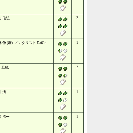
2
山 信弘
1
 伸 (著), メンタリスト DaiGo
)
2
 旦純
1
口 清一
1
口 清一