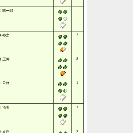
矧 晴一郎
2
井 裕之
8
島 正伸
1
山 公啓
3
川 清美
2
村 克己