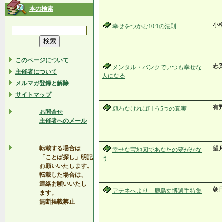
本の検索
小
幸せをつかむ10:1の法則
このページについて
志
メンタル・バンクでいつも幸せな
主催者について
人になる
メルマガ登録と解除
サイトマップ
有
願わなければ叶う5つの真実
お問合せ
主催者へのメール
転載する場合は
望
幸せな宝地図であなたの夢がかな
「ことば探し」明記
う
お願いいたします。
転載した場合は、
連絡お願いいたし
朝日
アテネへより 鹿島丈博選手特集
ます。
無断掲載禁止