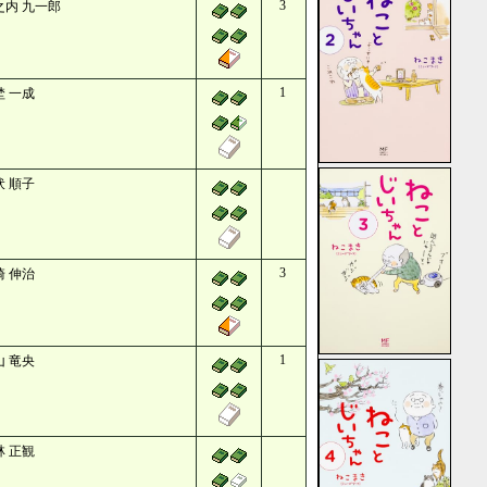
3
之内 九一郎
1
埜 一成
伏 順子
3
崎 伸治
1
山 竜央
林 正観