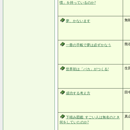
慣」を持っているのか?
無
夢、かないます
熊
一冊の手帳で夢は必ずかなう
生
世界初は「バカ」がつくる!
田
成功する考え方
真
下積み図鑑: すごい人は無名のとき
何をしていたのか?