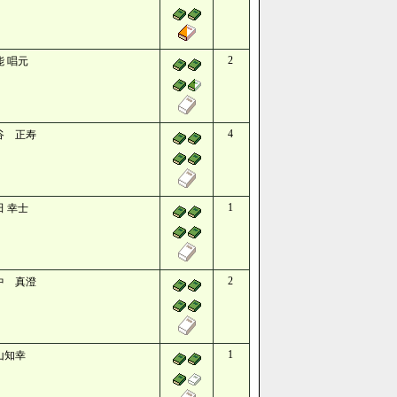
2
能 唱元
4
谷 正寿
1
田 幸士
2
中 真澄
1
山知幸