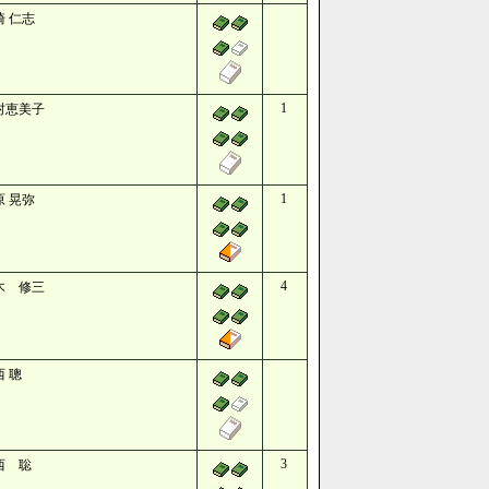
崎 仁志
1
村恵美子
1
原 晃弥
4
木 修三
西 聰
3
西 聡