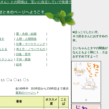
）との関係は、互いに自立していて快適です★
■ほっこりしたい方、
｜
愛・夫婦・結婚
｜
ネコ好きさんにおすすめの
直す
｜
人間・人間関係
｜
本。
｜
仕事・マーケティング
｜
じいちゃんとタマの関係が
なえる
｜
考え方・ノウハウもの
｜
なんともよく特に１．２は
｜
詩集・哲学
｜
おすすめですよ～!!
ィクション
｜
子供・家族
｜
｜
絵本
｜
3.5
4
4.5
5
全149件中 101件目から150件目まで表示
最初のページへ
オススメ
こと
著者
度
ば