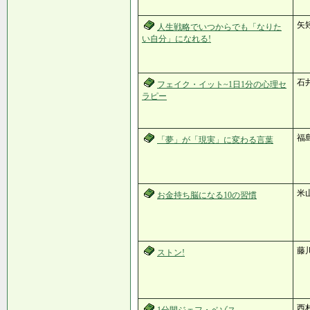
矢
人生戦略でいつからでも「なりた
い自分」になれる!
石
フェイク・イット~1日1分の心理セ
ラピー
福
「夢」が「現実」に変わる言葉
米
お金持ち脳になる10の習慣
藤
ストン!
西