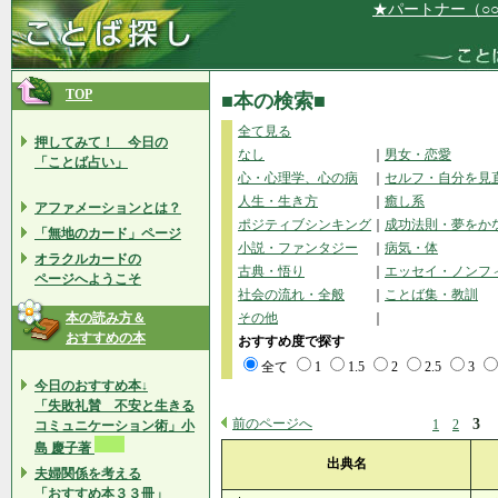
★パートナー（○○さん
TOP
■本の検索■
全て見る
押してみて！ 今日の
なし
｜
男女・恋愛
「ことば占い」
心・心理学、心の病
｜
セルフ・自分を見
人生・生き方
｜
癒し系
アファメーションとは？
ポジティブシンキング
｜
成功法則・夢をか
「無地のカード」ページ
小説・ファンタジー
｜
病気・体
オラクルカードの
古典・悟り
｜
エッセイ・ノンフ
ページへようこそ
社会の流れ・全般
｜
ことば集・教訓
本の読み方＆
その他
｜
おすすめの本
おすすめ度で探す
全て
1
1.5
2
2.5
3
今日のおすすめ本↓
「失敗礼賛 不安と生きる
前のページへ
3
1
2
コミュニケーション術」小
島 慶子著
出典名
夫婦関係を考える
「おすすめ本３３冊」