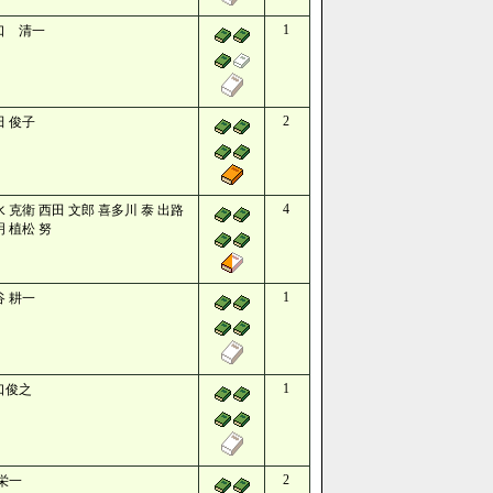
1
口 清一
2
田 俊子
4
 克衛 西田 文郎 喜多川 泰 出路
 植松 努
1
谷 耕一
1
口俊之
2
 栄一