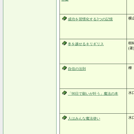
横
成功を習慣化する3つの記憶
樹林
冬を越せるキリギリス
(著
樺
自信の法則
水
「90日で願いが叶う」魔法の本
水
人はみんな魔法使い