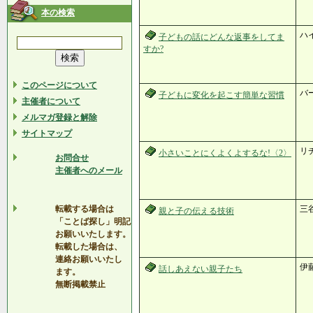
本の検索
ハ
子どもの話にどんな返事をしてま
すか?
このページについて
バ
子どもに変化を起こす簡単な習慣
主催者について
メルマガ登録と解除
サイトマップ
リ
小さいことにくよくよするな!〈2〉
お問合せ
主催者へのメール
転載する場合は
三
親と子の伝える技術
「ことば探し」明記
お願いいたします。
転載した場合は、
連絡お願いいたし
伊
話しあえない親子たち
ます。
無断掲載禁止