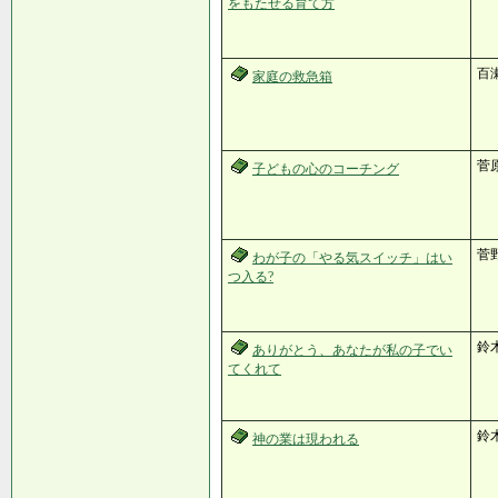
をもたせる育て方
百瀬
家庭の救急箱
菅
子どもの心のコーチング
菅
わが子の「やる気スイッチ」はい
つ入る?
鈴
ありがとう、あなたが私の子でい
てくれて
鈴
神の業は現われる