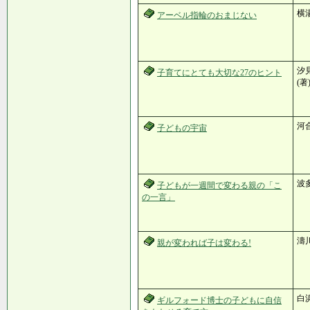
横
アーベル指輪のおまじない
汐見
子育てにとても大切な27のヒント
(著
河
子どもの宇宙
波
子どもが一週間で変わる親の「こ
の一言」
濤
親が変われば子は変わる!
白
ギルフォード博士の子どもに自信