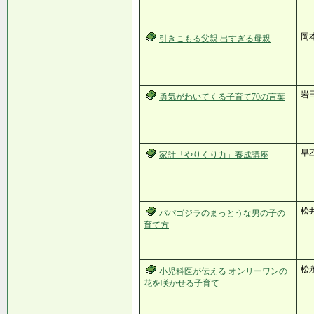
岡
引きこもる父親 出すぎる母親
岩
勇気がわいてくる子育て70の言葉
早乙
家計「やりくり力」養成講座
松
パパゴジラのまっとうな男の子の
育て方
松
小児科医が伝える オンリーワンの
花を咲かせる子育て