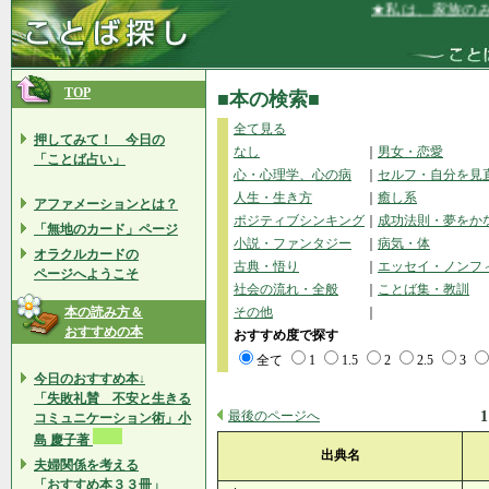
★私は、家族のみんな
TOP
■本の検索■
全て見る
押してみて！ 今日の
なし
｜
男女・恋愛
「ことば占い」
心・心理学、心の病
｜
セルフ・自分を見
人生・生き方
｜
癒し系
アファメーションとは？
ポジティブシンキング
｜
成功法則・夢をか
「無地のカード」ページ
小説・ファンタジー
｜
病気・体
オラクルカードの
古典・悟り
｜
エッセイ・ノンフ
ページへようこそ
社会の流れ・全般
｜
ことば集・教訓
本の読み方＆
その他
｜
おすすめの本
おすすめ度で探す
全て
1
1.5
2
2.5
3
今日のおすすめ本↓
「失敗礼賛 不安と生きる
最後のページへ
1
コミュニケーション術」小
島 慶子著
出典名
夫婦関係を考える
「おすすめ本３３冊」