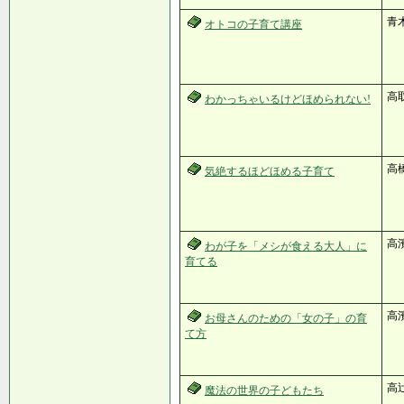
青
オトコの子育て講座
高
わかっちゃいるけどほめられない!
高
気絶するほどほめる子育て
高
わが子を「メシが食える大人」に
育てる
高
お母さんのための「女の子」の育
て方
高
魔法の世界の子どもたち