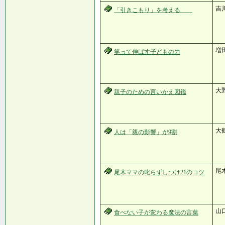
吉
「引きこもり」を考える
増
笑って伸ばす子どもの力
大
親子のための言いかえ図鑑
大
人は「親の影響」が9割
尾
尾木ママの叱らずしつけ21のコツ
山
食べない子が変わる魔法の言葉