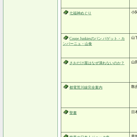
小
七福神めぐり
山下
Coupe Junkiesのパン バゲット・カ
ンパーニュ・山食
山
さおだけ屋はなぜ潰れないのか？
散
都電荒川線完全案内
日本
聖書
早