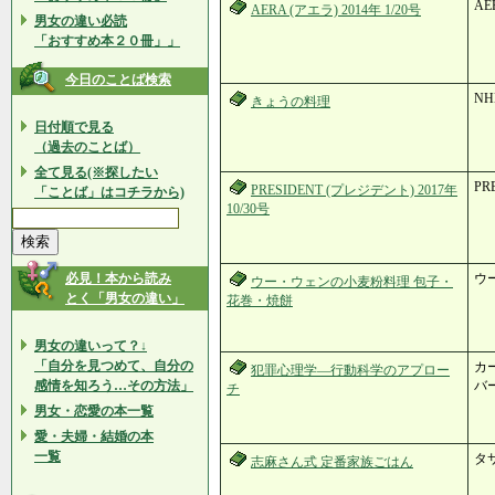
AE
AERA (アエラ) 2014年 1/20号
男女の違い必読
「おすすめ本２０冊」」
今日のことば検索
N
きょうの料理
日付順で見る
（過去のことば）
全て見る(※探したい
PR
PRESIDENT (プレジデント) 2017年
「ことば」はコチラから)
10/30号
必見！本から読み
ウー
ウー・ウェンの小麦粉料理 包子・
とく「男女の違い」
花巻・焼餅
男女の違いって？↓
「自分を見つめて、自分の
カー
犯罪心理学―行動科学のアプロー
感情を知ろう…その方法」
バー
チ
男女・恋愛の本一覧
愛・夫婦・結婚の本
一覧
タ
志麻さん式 定番家族ごはん