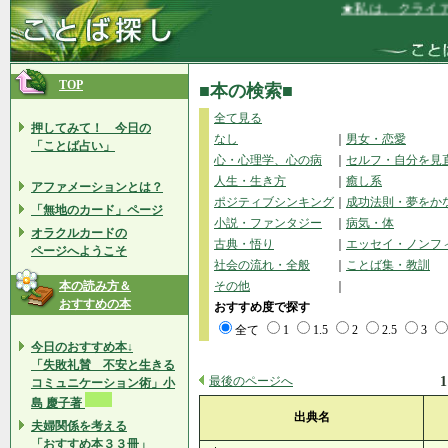
★私は、クライアント
TOP
■本の検索■
全て見る
押してみて！ 今日の
なし
｜
男女・恋愛
「ことば占い」
心・心理学、心の病
｜
セルフ・自分を見
人生・生き方
｜
癒し系
アファメーションとは？
ポジティブシンキング
｜
成功法則・夢をか
「無地のカード」ページ
小説・ファンタジー
｜
病気・体
オラクルカードの
古典・悟り
｜
エッセイ・ノンフ
ページへようこそ
社会の流れ・全般
｜
ことば集・教訓
本の読み方＆
その他
｜
おすすめの本
おすすめ度で探す
全て
1
1.5
2
2.5
3
今日のおすすめ本↓
「失敗礼賛 不安と生きる
最後のページへ
1
コミュニケーション術」小
島 慶子著
出典名
夫婦関係を考える
「おすすめ本３３冊」