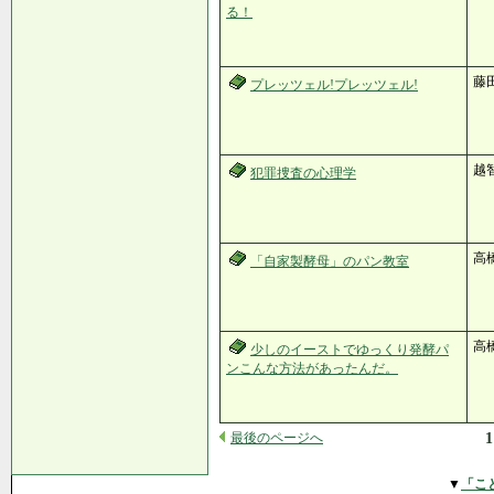
る！
藤田
プレッツェル!プレッツェル!
越智
犯罪捜査の心理学
高
「自家製酵母」のパン教室
高
少しのイーストでゆっくり発酵パ
ンこんな方法があったんだ。
最後のページへ
1
▼
「こ