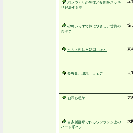
坂本
パンづくりの失敗と疑問をスッキ
リ解決する本
堤 
砂糖いらずで体にやさしい甘麹の
おやつ
夏
キムチ料理と韓国ごはん
大
長野県小県郡 大宝寺
大渕
犯罪心理学
太田
自家製酵母で作るワンランク上の
ハード系パン