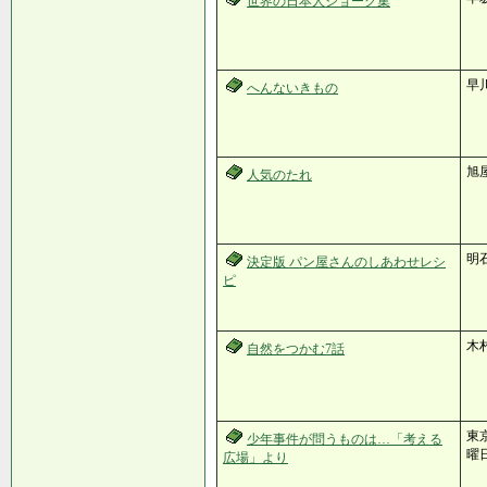
世界の日本人ジョーク集
早
へんないきもの
旭
人気のたれ
明石
決定版 パン屋さんのしあわせレシ
ピ
木
自然をつかむ7話
東
少年事件が問うものは…「考える
曜
広場」より