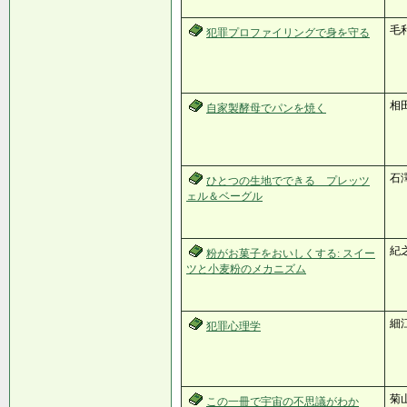
毛利
犯罪プロファイリングで身を守る
相
自家製酵母でパンを焼く
石澤
ひとつの生地でできる プレッツ
ェル＆ベーグル
紀之
粉がお菓子をおいしくする: スイー
ツと小麦粉のメカニズム
細江
犯罪心理学
菊山
この一冊で宇宙の不思議がわか