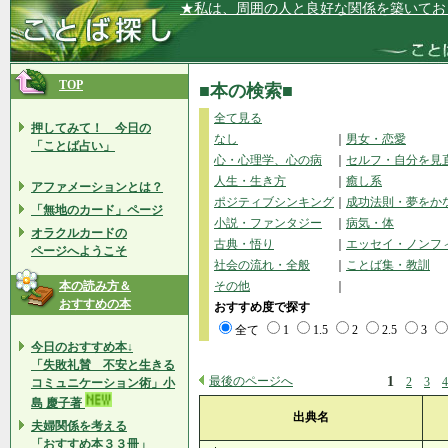
★私は、周囲の人と良好な関係を築いてお
TOP
■本の検索■
全て見る
押してみて！ 今日の
なし
｜
男女・恋愛
「ことば占い」
心・心理学、心の病
｜
セルフ・自分を見
人生・生き方
｜
癒し系
アファメーションとは？
ポジティブシンキング
｜
成功法則・夢をか
「無地のカード」ページ
小説・ファンタジー
｜
病気・体
オラクルカードの
古典・悟り
｜
エッセイ・ノンフ
ページへようこそ
社会の流れ・全般
｜
ことば集・教訓
本の読み方＆
その他
｜
おすすめの本
おすすめ度で探す
全て
1
1.5
2
2.5
3
今日のおすすめ本↓
「失敗礼賛 不安と生きる
最後のページへ
1
2
3
4
コミュニケーション術」小
島 慶子著
出典名
夫婦関係を考える
「おすすめ本３３冊」