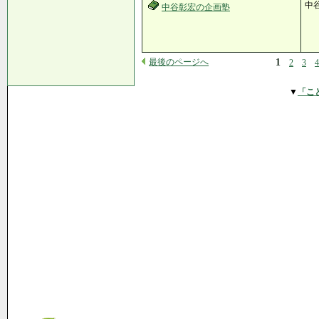
中
中谷彰宏の企画塾
最後のページへ
1
2
3
4
▼
「こ