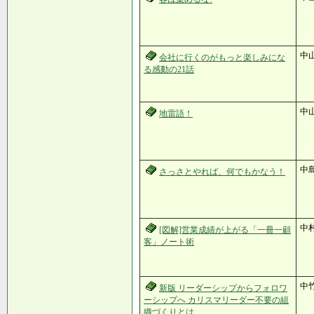
中
会社に行くのがもっと楽しみにな
る感動の21話
中
地雷語！
中
さっさとやれば、何でもかなう！
中
[図解]営業成績が上がる「一冊一顧
客」ノート術
中
新版 リーダーシップからフォロワ
ーシップへ カリスマリーダー不要の組
織づくりとは