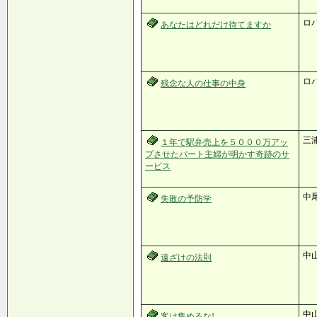
ロ
あなたはどれだけ待てますか
ロ
残念な人の仕事の中身
三
１年で駅弁売上を５０００万アッ
プさせたパート主婦が明かす奇跡のサ
ービス
中
失敗の予防学
中
遠ざけの法則
中
客は集めるな!