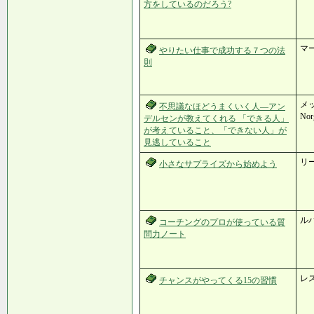
方をしているのだろう?
マ
やりたい仕事で成功する７つの法
則
メッ
不思議なほどうまくいく人―アン
Nor
デルセンが教えてくれる 「できる人」
が考えていること、「できない人」が
見逃していること
リ
小さなサプライズから始めよう
ル
コーチングのプロが使っている質
問力ノート
レ
チャンスがやってくる15の習慣