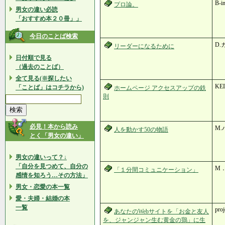
B-
プロ論。
男女の違い必読
「おすすめ本２０冊」」
今日のことば検索
D
リーダーになるために
日付順で見る
（過去のことば）
全て見る(※探したい
KE
「ことば」はコチラから)
ホームページ アクセスアップの鉄
則
必見！本から読み
M.
人を動かす50の物語
とく「男女の違い」
男女の違いって？↓
「自分を見つめて、自分の
M
「１分間コミュニケーション」
感情を知ろう…その方法」
男女・恋愛の本一覧
愛・夫婦・結婚の本
一覧
pro
あなたのWebサイトを「お金と友人
を、ジャンジャン生む黄金の鶏」に生