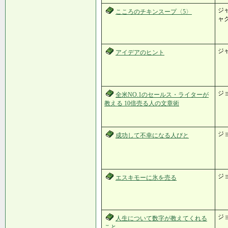
ジャ
こころのチキンスープ〈5〉
ャク
ジ
アイデアのヒント
ジ
全米NO.1のセールス・ライターが
教える 10倍売る人の文章術
ジ
成功して不幸になる人びと
ジ
エスキモーに氷を売る
ジ
人生について数字が教えてくれる
こと