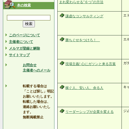
まれ変わらせる“６つ”の方法
本の検索
エ
謙虚なコンサルティング
このページについて
エ
勝ちぐせをつけろ！
主催者について
メルマガ登録と解除
サイトマップ
ガテ
現場主義! 心にガツンと来る言葉
お問合せ
主催者へのメール
転載する場合は
キ
稼ぐ人、安い人、余る人
「ことば探し」明記
お願いいたします。
転載した場合は、
連絡お願いいたし
ジ
リーダーシップが企業を変える
ます。
無断掲載禁止