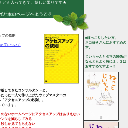
ん入ってきて、嬉しい限りです★
ップの鉄則
■ほっこりしたい方、
ネコ好きさんにおすすめの
め度について
本。
じいちゃんとタマの関係が
なんともよく特に１．２は
おすすめですよ～!!
診断してきたコンサルタントと、
をたった一人で作り上げたウェブマスターの
る「アクセスアップの鉄則」。
れています。
トのないホームページにアクセスアップはありえない
テンツを減らしてみる
３秒しか見てもらえない