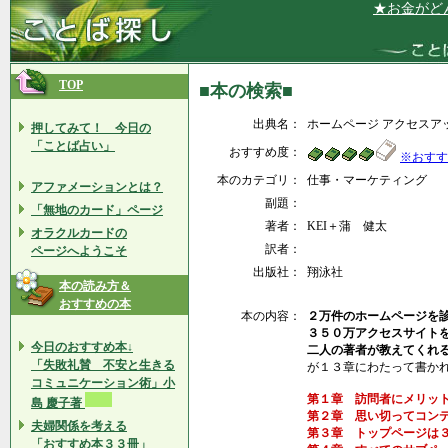
★お金がどんど
TOP
■本の検索■
出典名：
ホームページ アクセスア
押してみて！ 今日の
「ことば占い」
おすすめ度：
※おすす
本のカテゴリ：
仕事・マーケティング
アファメーションとは？
副題：
「無地のカード」ページ
著者：
KEI＋蒲 健太
オラクルカードの
訳者：
ページへようこそ
出版社：
翔泳社
本の読み方＆
おすすめの本
本の内容：
２万件のホームページを
３５０万アクセスサイト
今日のおすすめ本↓
二人の著者が教えてくれ
「失敗礼賛 不安と生きる
が１３章にわたって書か
コミュニケーション術」小
第１章 訪問者にメリッ
島 慶子著
第２章 思い切ってコン
夫婦関係を考える
第３章 トップページは
「おすすめ本３３冊」