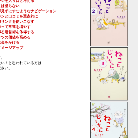
ージを入り口と考える
には凝らない
部見ずにすむようなナビゲーション
ジンと口コミを重点的に
部リンクを使いこなす
作って常連を増やす
得る運営術を体得する
ンツの価値を高める
お金をかける
イメージアップ
す。
たい！と思われている方は
ださい。