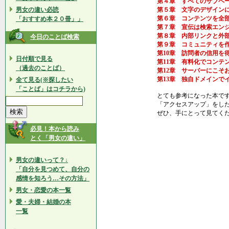
第４章 すべてのサブペ
男女の違い必読
第５章 文字のデザイン
第６章 コンテンツを全
「おすすめ本２０冊」」
第７章 宣伝は検索エン
第８章 内部リンクと外
今日のことば検索
第９章 コミュニティを
第10章 訪問者の信用を
日付順で見る
第11章 有料化でコンテ
（過去のことば）
第12章 サーバーにこそ
第13章 独自ドメインで
全て見る(※探したい
「ことば」はコチラから)
とても参考になった本で
「アクセスアップ」をし
ぜひ、手にとって見てく
必見！本から読み
とく「男女の違い」
男女の違いって？↓
「自分を見つめて、自分の
感情を知ろう…その方法」
男女・恋愛の本一覧
愛・夫婦・結婚の本
一覧