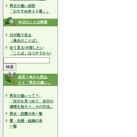
男女の違い必読
「おすすめ本２０冊」」
今日のことば検索
日付順で見る
（過去のことば）
全て見る(※探したい
「ことば」はコチラから)
必見！本から読み
とく「男女の違い」
男女の違いって？↓
「自分を見つめて、自分の
感情を知ろう…その方法」
男女・恋愛の本一覧
愛・夫婦・結婚の本
一覧