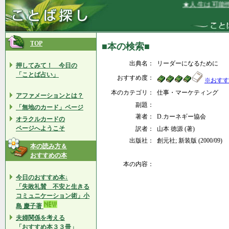
★人生は可能性
TOP
■本の検索■
出典名：
リーダーになるために
押してみて！ 今日の
「ことば占い」
おすすめ度：
※おすす
本のカテゴリ：
仕事・マーケティング
アファメーションとは？
副題：
「無地のカード」ページ
著者：
D.カーネギー協会
オラクルカードの
ページへようこそ
訳者：
山本 徳源 (著)
出版社：
創元社; 新装版 (2000/09)
本の読み方＆
おすすめの本
本の内容：
今日のおすすめ本↓
「失敗礼賛 不安と生きる
コミュニケーション術」小
島 慶子著
夫婦関係を考える
「おすすめ本３３冊」