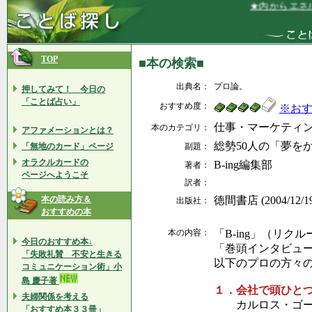
★内からエネル
TOP
■本の検索■
出典名：
プロ論。
押してみて！ 今日の
「ことば占い」
おすすめ度：
※お
仕事・マーケティ
本のカテゴリ：
アファメーションとは？
総勢50人の「夢を
「無地のカード」ページ
副題：
オラクルカードの
B-ing編集部
著者：
ページへようこそ
訳者：
本の読み方＆
徳間書店 (2004/12/1
出版社：
おすすめの本
本の内容：
「B-ing」（リク
今日のおすすめ本↓
「巻頭インタビュ
「失敗礼賛 不安と生きる
以下のプロの方々
コミュニケーション術」小
島 慶子著
１．会社で頭ひと
夫婦関係を考える
カルロス・ゴーン
「おすすめ本３３冊」