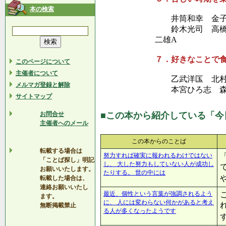
本の検索
井筒和幸 金子勝
鈴木光司 高橋が
二雄A
７．好きなことで
このページについて
主催者について
乙武洋匤 北村龍
メルマガ登録と解除
本宮ひろ志 森
サイトマップ
お問合せ
■この本から紹介している「今
主催者へのメール
この本からのことば
転載する場合は
努力すれば確実に報われるわけではない
「ことば探し」明記
し、 大した努力もしていない人が成功し
お願いいたします。
たりする。 世の中には
転載した場合は、
連絡お願いいたし
最近、個性という言葉が強調されるよう
ます。
に、 人には変わらない何かがあると考え
無断掲載禁止
る人が多くなったようです