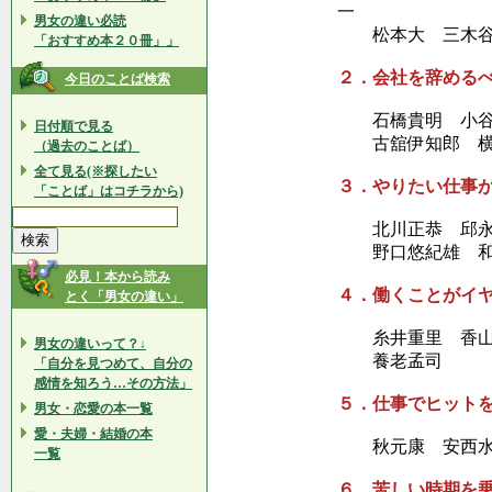
一
男女の違い必読
松本大 三木谷
「おすすめ本２０冊」」
２．会社を辞める
今日のことば検索
石橋貴明 小谷真
日付順で見る
古舘伊知郎 横
（過去のことば）
全て見る(※探したい
３．やりたい仕事
「ことば」はコチラから)
北川正恭 邱永漢
野口悠紀雄 和
必見！本から読み
４．働くことがイ
とく「男女の違い」
糸井重里 香山リ
男女の違いって？↓
養老孟司
「自分を見つめて、自分の
感情を知ろう…その方法」
５．仕事でヒット
男女・恋愛の本一覧
愛・夫婦・結婚の本
秋元康 安西水丸
一覧
６．苦しい時期を