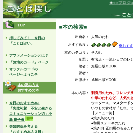
★○○プロジェ
TOP
■本の検索■
出典名：
人気のたれ
押してみて！ 今日の
「ことば占い」
おすすめ度：
※おすす
本のカテゴリ：
その他
アファメーションとは？
副題：
有名店・一流シェフのレ
「無地のカード」ページ
著者：
旭屋出版MOOK
オラクルカードの
訳者：
ページへようこそ
出版社：
旭屋出版MOOK
本の読み方＆
おすすめの本
本の内容：
刺身用のたれ、フレンチ
中華のたれなど、人気の
今日のおすすめ本↓
ウニソース、マスタード
いつもの食材が「たれ」
「失敗礼賛 不安と生きる
【メニュー例】
コミュニケーション術」小
●焼き鳥のたれ
島 慶子著
●和風ステーキのたれ
夫婦関係を考える
●焼き肉･正肉用のもみだ
「おすすめ本３３冊」