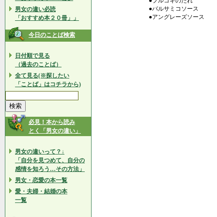
●プルコギのたれ
●バルサミコソース
男女の違い必読
●アングレーズソース
「おすすめ本２０冊」」
今日のことば検索
日付順で見る
（過去のことば）
全て見る(※探したい
「ことば」はコチラから)
必見！本から読み
とく「男女の違い」
男女の違いって？↓
「自分を見つめて、自分の
感情を知ろう…その方法」
男女・恋愛の本一覧
愛・夫婦・結婚の本
一覧