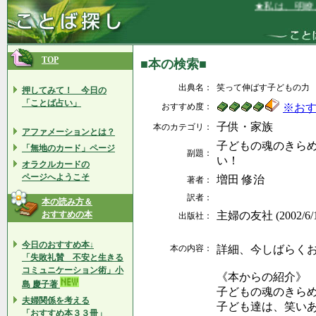
★私は、明瞭、
TOP
■本の検索■
出典名：
笑って伸ばす子どもの力
押してみて！ 今日の
「ことば占い」
おすすめ度：
※お
子供・家族
本のカテゴリ：
アファメーションとは？
子どもの魂のきら
「無地のカード」ページ
副題：
い！
オラクルカードの
ページへようこそ
増田 修治
著者：
訳者：
本の読み方＆
おすすめの本
主婦の友社 (2002/6/
出版社：
今日のおすすめ本↓
本の内容：
詳細、今しばらくお待
「失敗礼賛 不安と生きる
コミュニケーション術」小
《本からの紹介》
島 慶子著
子どもの魂のきら
夫婦関係を考える
子ども達は、笑い
「おすすめ本３３冊」