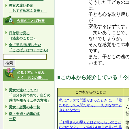
そうした子どもの
男女の違い必読
に、
「おすすめ本２０冊」」
子ども心を取り戻
が
今日のことば検索
変化するはずです
笑いあうことで、
日付順で見る
ないでしょうか。
（過去のことば）
そんな感覚をこの
全て見る(※探したい
「ことば」はコチラから)
です。
また、子どもの魂
います。
必見！本から読み
■この本から紹介している「今
とく「男女の違い」
男女の違いって？↓
この本からのことば
「自分を見つめて、自分の
私はクラスで問題があったときに、 「君
感情を知ろう…その方法」
たちだって人間だから、 好きなやつと
男女・恋愛の本一覧
きらいなやつ
愛・夫婦・結婚の本
一覧
「お母さんの早くとはどのくらいのこと
なのかな？」 （小学校４年生が書いた作