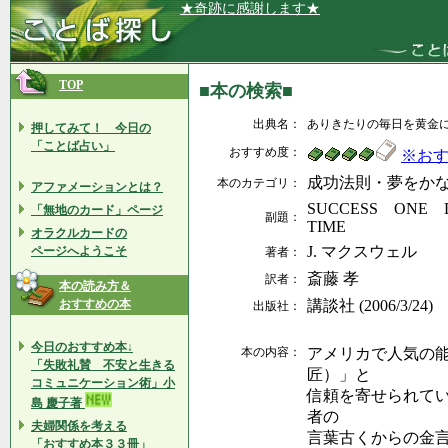
★奇跡に感謝します★
TOP
■本の検索■
出典名：
ありきたりの毎日を黄金
押してみて！ 今日の
「ことば占い」
おすすめ度：
※お
成功法則・夢をか
本のカテゴリ：
アファメーションとは？
SUCCESS ONE
「無地のカード」ページ
副題：
TIME
オラクルカードの
J. マクスウェル
ページへようこそ
著者：
斎藤 孝
訳者：
本の読み方＆
おすすめの本
講談社 (2006/3/24)
出版社：
今日のおすすめ本↓
本の内容：
アメリカで人気の
「失敗礼賛 不安と生きる
匠）」と
コミュニケーション術」小
信頼を寄せられて
島 慶子著
者の
夫婦関係を考える
言葉古くからの金
「おすすめ本３３冊」