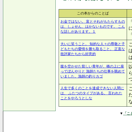
この本からのことば
お金ではない。 富とそれがもたらすもの
は、しょせん、はかないものです。 こん
な話しがあります。１
大いに笑うこと。 知的な人々の尊敬と子
どもたちの愛情を勝ち取ること。 正直な
批評家たちから好意的
腹を空かせた貧しい青年が、橋の上に座
ってぼんやりと 漁師たちの仕事を眺めて
いました。漁師の釣りカゴ
人生で多くのことを達成できない人間に
は、 ふたつのタイプがある。 言われた
ことをやろうとしな
▼
「こ