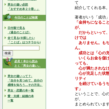
て
男女の違い必読
紹介してくれる本
「おすすめ本２０冊」」
著者がいう「成功
今日のことば検索
「金持ちになるこ
が、
日付順で見る
だからといって、
（過去のことば）
けでは
全て見る(※探したい
「ことば」はコチラから)
ありません。もち
ん。
成功とは「心の充
いくらお金を儲け
必見！本から読み
っても、
とく「男女の違い」
心が満たされなけ
心が充足した状態
男女の違いって？↓
リティ
「自分を見つめて、自分の
を続けているうち
感情を知ろう…その方法」
す」
男女・恋愛の本一覧
ということで、心
愛・夫婦・結婚の本
が、
一覧
まとめられていま