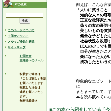
例えば、こんな言
本の検索
「大いに笑うこと
知的な人々の尊敬
正直な批評家たち
偽りの友の裏切り
このページについて
美しいものを賞賛
健全な子どもたち
主催者について
社会状況を改善す
メルマガ登録と解除
ほんの少しでも世
サイトマップ
自分が生きたこと
お問合せ
楽になった人がい
主催者へのメール
成功したというの
ラルフ・ウ
転載する場合は
「ことば探し」明記
印象的なエピソー
お願いいたします。
に
転載した場合は、
まとまっていて、
連絡お願いいたし
ます。
本を読み慣れてい
無断掲載禁止
■この本から紹介している「今