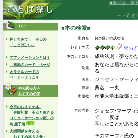
★私には、部下の
TOP
■本の検索■
出典名：
努力嫌いの成功法
押してみて！ 今日の
「ことば占い」
おすすめ度：
※お
成功法則・夢をか
本のカテゴリ：
アファメーションとは？
あなたは居ながら
「無地のカード」ページ
副題：
る！
オラクルカードの
ページへようこそ
ジョセフ・マーフ
著者：
桑名 一央
訳者：
本の読み方＆
おすすめの本
産能大学出版部；
出版社：
今日のおすすめ本↓
本の内容：
ジョセフ･マーフ
「失敗礼賛 不安と生きる
で、一度は
コミュニケーション術」小
耳したことがある
島 慶子著
夫婦関係を考える
そのマーフィ氏の
「おすすめ本３３冊」