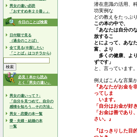
潜在意識の活用、
男女の違い必読
功実例な
「おすすめ本２０冊」」
どの教えをたっぷ
今日のことば検索
この本の中で、
「あなたは自分の
日付順で見る
放するこ
（過去のことば）
とによって、あな
全て見る(※探したい
富、より
「ことば」はコチラから)
多くの健康、より
ずです」
と、言っています
必見！本から読み
例えばこんな言葉
とく「男女の違い」
『あなたがお金を
ってしま
男女の違いって？↓
います。
「自分を見つめて、自分の
「自分はお金が好
感情を知ろう…その方法」
「お金は善であり
男女・恋愛の本一覧
さい。』
愛・夫婦・結婚の本
一覧
『はっきりした目