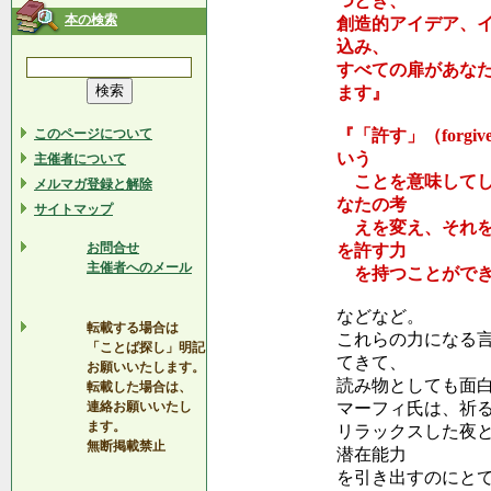
つとき、
本の検索
創造的アイデア、
込み、
すべての扉があな
ます』
このページについて
『「許す」（forgiv
いう
主催者について
ことを意味してし
メルマガ登録と解除
なたの考
サイトマップ
えを変え、それを
お問合せ
を許す力
主催者へのメール
を持つことができ
などなど。
転載する場合は
これらの力になる
「ことば探し」明記
てきて、
お願いいたします。
読み物としても面
転載した場合は、
連絡お願いいたし
マーフィ氏は、祈
ます。
リラックスした夜
無断掲載禁止
潜在能力
を引き出すのにと