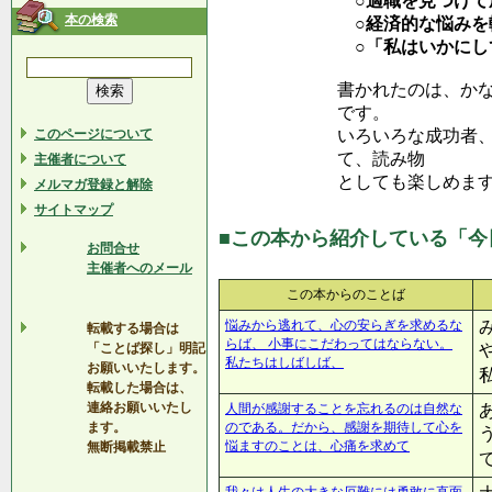
○適職を見つけて
本の検索
○経済的な悩みを
○「私はいかにし
書かれたのは、か
です。
このページについて
いろいろな成功者
て、読み物
主催者について
としても楽しめま
メルマガ登録と解除
サイトマップ
■この本から紹介している「今
お問合せ
主催者へのメール
この本からのことば
悩みから逃れて、心の安らぎを求めるな
転載する場合は
らば、 小事にこだわってはならない。
「ことば探し」明記
私たちはしばしば、
お願いいたします。
転載した場合は、
連絡お願いいたし
人間が感謝することを忘れるのは自然な
ます。
のである。だから、感謝を期待して心を
悩ますのことは、心痛を求めて
無断掲載禁止