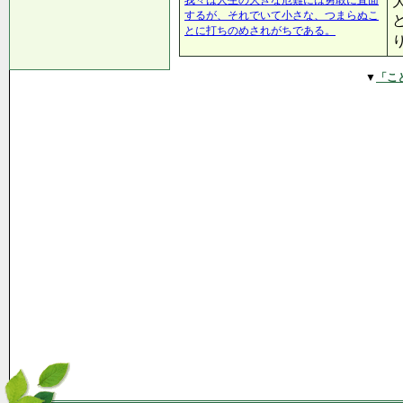
我々は人生の大きな厄難には勇敢に直面
するが、それでいて小さな、つまらぬこ
とに打ちのめされがちである。
▼
「こ