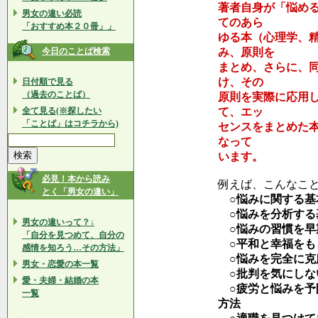
著者自身が「悩め
男女の違い必読
てのあら
「おすすめ本２０冊」」
ゆる本（心理学、
今日のことば検索
み、原則を
まとめ、さらに、
け、その
日付順で見る
（過去のことば）
原則を実際に応用
全て見る(※探したい
て、エッ
「ことば」はコチラから)
センスをまとめた
なって
います。
必見！本から読み
例えば、こんなこ
とく「男女の違い」
○悩みに関する基
○悩みを分析する
男女の違いって？↓
○悩みの習慣を早
「自分を見つめて、自分の
○平和と幸福をも
感情を知ろう…その方法」
○悩みを完全に克
男女・恋愛の本一覧
○批判を気にしな
愛・夫婦・結婚の本
○疲労と悩みを予
一覧
方法