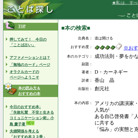
★私は、すべて
TOP
■本の検索■
出典名：
道は開ける
押してみて！ 今日の
「ことば占い」
おすすめ度：
※お
成功法則・夢をか
本のカテゴリ：
アファメーションとは？
副題：
「無地のカード」ページ
D・カーネギー
オラクルカードの
著者：
ページへようこそ
香山 晶
訳者：
本の読み方＆
創元社
出版社：
おすすめの本
本の内容：
アメリカの講演家・
今日のおすすめ本↓
人気が
「失敗礼賛 不安と生きる
ある自己啓発書「
コミュニケーション術」小
に共する
島 慶子著
「悩み」の実態と
夫婦関係を考える
「おすすめ本３３冊」