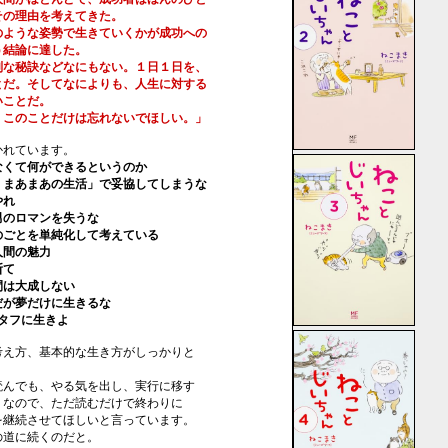
の理由を考えてきた。
ような姿勢で生きていくかが成功への
結論に達した。
な秘訣などなにもない。１日１日を、
だ。そしてなによりも、人生に対する
ことだ。
このことだけは忘れないでほしい。」
かれています。
くて何ができるというのか
まあまあの生活」で妥協してしまうな
やれ
のロマンを失うな
ごとを単純化して考えている
間の魅力
断て
は大成しない
が夢だけに生きるな
とタフに生きよ
考え方、基本的な生き方がしっかりと
読んでも、やる気を出し、実行に移す
」なので、ただ読むだけで終わりに
を継続させてほしいと言っています。
の道に続くのだと。