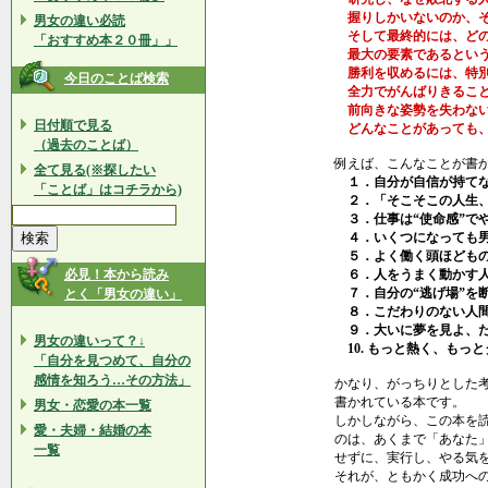
握りしかいないのか、そ
男女の違い必読
そして最終的には、どの
「おすすめ本２０冊」」
最大の要素であるという
勝利を収めるには、特別
今日のことば検索
全力でがんばりきること
前向きな姿勢を失わない
日付順で見る
どんなことがあっても、
（過去のことば）
例えば、こんなことが書
全て見る(※探したい
１．自分が自信が持てな
「ことば」はコチラから)
２．「そこそこの人生、
３．仕事は“使命感”で
４．いくつになっても男
５．よく働く頭ほどもの
必見！本から読み
６．人をうまく動かす人
７．自分の“逃げ場”を
とく「男女の違い」
８．こだわりのない人間
９．大いに夢を見よ、だ
男女の違いって？↓
10. もっと熱く、もっ
「自分を見つめて、自分の
感情を知ろう…その方法」
かなり、がっちりとした
書かれている本です。
男女・恋愛の本一覧
しかしながら、この本を
愛・夫婦・結婚の本
のは、あくまで「あなた
一覧
せずに、実行し、やる気
それが、ともかく成功へ