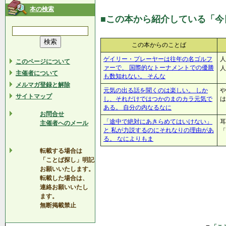
本の検索
■この本から紹介している「今
この本からのことば
ゲイリー・プレーヤーは往年の名ゴルフ
人
このページについて
ァーで、 国際的なトーナメントでの優勝
人
主催者について
も数知れない。 そんな
メルマガ登録と解除
元気の出る話を聞くのは楽しい。 しか
や
サイトマップ
し、それだけではつかのまのカラ元気で
は
ある。 自分の内なるなに
お問合せ
「途中で絶対にあきらめてはいけない」
耳
主催者へのメール
と 私が力説するのにそれなりの理由があ
「
る。 なによりもま
転載する場合は
「ことば探し」明記
お願いいたします。
転載した場合は、
連絡お願いいたし
ます。
無断掲載禁止