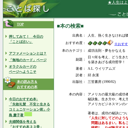
★人生はよく
TOP
■本の検索■
出典名：
人生、熱く生きなければ価
押してみて！ 今日の
「ことば占い」
おすすめ度：
※おすす
本のカテゴリ：
成功法則・夢をかなえる
アファメーションとは？
日々何を考え、どう生き
副題：
「無地のカード」ページ
を築きあげる成功哲学！
オラクルカードの
著者：
A.L. ウイリアムズ
ページへようこそ
訳者：
邱 永漢
本の読み方＆
出版社：
三笠書房 (1990/02)
おすすめの本
本の内容：
アメリカの最大級の成功
今日のおすすめ本↓
秘訣集。生き方や、考え
アメリカビジネスマンの
「失敗礼賛 不安と生きる
コミュニケーション術」小
著者は、成功の秘訣につ
島 慶子著
「人生に対してどのよう
夫婦関係を考える
問題はあるまい。私もこ
「おすすめ本３３冊」
研究し、なぜ敗北する人