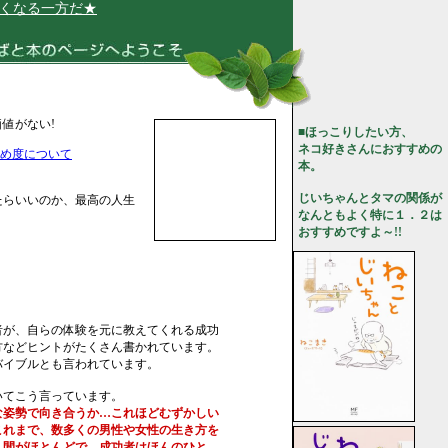
なる一方だ★
値がない!
■ほっこりしたい方、
ネコ好きさんにおすすめの
め度について
本。
じいちゃんとタマの関係が
たらいいのか、最高の人生
なんともよく特に１．２は
おすすめですよ～!!
者が、自らの体験を元に教えてくれる成功
方などヒントがたくさん書かれています。
バイブルとも言われています。
いてこう言っています。
な姿勢で向き合うか…これほどむずかしい
れまで、数多くの男性や女性の生き方を
間がほとんどで、成功者はほんのひと