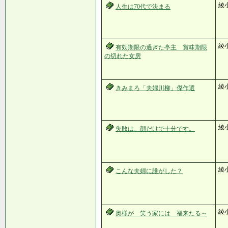
綾
人生は70代で決まる
綾
有効期限の過ぎた亭主 賞味期限
の切れた女房
綾
きみまろ「夫婦川柳」傑作選
綾
失敗は、顔だけで十分です。
綾
こんな夫婦に誰がした？
綾
奥様が 笑う家には 福来たる～