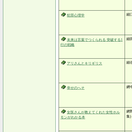
細江
犯罪心理学
細
未来は言葉でつくられる 突破する1
行の戦略
細
アリさんとキリギリス
網
幸せのへそ
網野
女医さんが教えてくれた女性ホル
集)
モンがわかる本