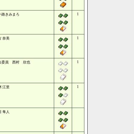
1
小路きみまろ
1
方 奈美
1
集委員 西村 欣也
1
桝 江里
田 隼人