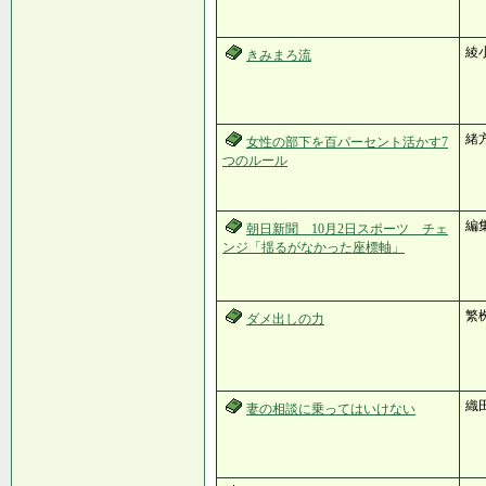
綾
きみまろ流
緒
女性の部下を百パーセント活かす7
つのルール
編
朝日新聞 10月2日スポーツ チェ
ンジ「揺るがなかった座標軸」
繁
ダメ出しの力
織
妻の相談に乗ってはいけない