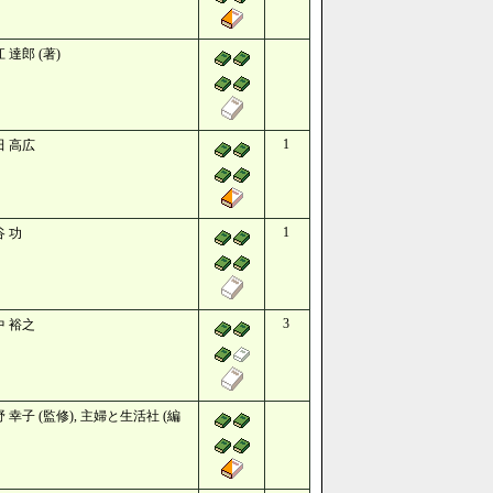
 達郎 (著)
1
田 高広
1
谷 功
3
中 裕之
 幸子 (監修), 主婦と生活社 (編