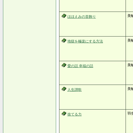
美
ほほえみの首飾り
美
地獄を極楽にする方法
美
愛の話 幸福の話
美輪
人生讃歌
羽
捨てる力