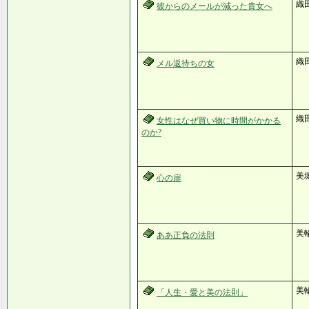
織
彼からのメールが減った貴女へ
織
メル返待ちの女
織田
女性はなぜ買い物に時間がかかる
のか?
美
心の扉
美
ああ正負の法則
美
「人生・愛と美の法則」