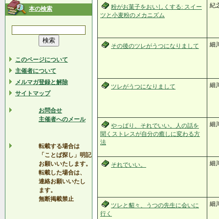
紀之
粉がお菓子をおいしくする: スイー
本の検索
ツと小麦粉のメカニズム
細
その後のツレがうつになりまして
このページについて
主催者について
メルマガ登録と解除
細
ツレがうつになりまして
サイトマップ
お問合せ
主催者へのメール
細川
やっぱり、それでいい。人の話を
聞くストレスが自分の癒しに変わる方
法
転載する場合は
「ことば探し」明記
細川
お願いいたします。
それでいい。
転載した場合は、
連絡お願いいたし
ます。
無断掲載禁止
細
ツレと貂々、うつの先生に会いに
行く