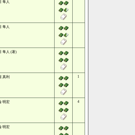
田 隼人
田 隼人
 隼人 (著)
1
堀 真利
4
輪 明宏
輪 明宏