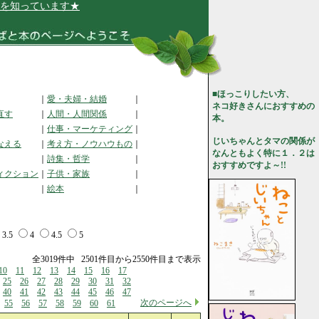
います★
■ほっこりしたい方、
｜
愛・夫婦・結婚
｜
ネコ好きさんにおすすめの
直す
｜
人間・人間関係
｜
本。
｜
仕事・マーケティング
｜
じいちゃんとタマの関係が
なえる
｜
考え方・ノウハウもの
｜
なんともよく特に１．２は
｜
詩集・哲学
｜
おすすめですよ～!!
ィクション
｜
子供・家族
｜
｜
絵本
｜
3.5
4
4.5
5
全3019件中 2501件目から2550件目まで表示
10
11
12
13
14
15
16
17
25
26
27
28
29
30
31
32
40
41
42
43
44
45
46
47
次のページへ
55
56
57
58
59
60
61