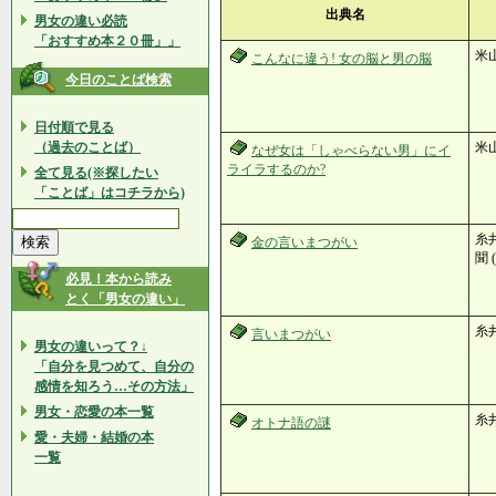
出典名
男女の違い必読
「おすすめ本２０冊」」
米
こんなに違う! 女の脳と男の脳
今日のことば検索
日付順で見る
（過去のことば）
米
なぜ女は「しゃべらない男」にイ
ライラするのか?
全て見る(※探したい
「ことば」はコチラから)
糸井
金の言いまつがい
聞 
必見！本から読み
とく「男女の違い」
糸井
言いまつがい
男女の違いって？↓
「自分を見つめて、自分の
感情を知ろう…その方法」
男女・恋愛の本一覧
糸井
オトナ語の謎
愛・夫婦・結婚の本
一覧