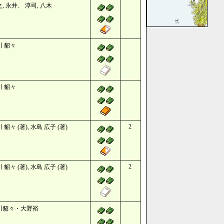
, 永井、 淳司, 八木
川 貂々
川 貂々
2
 貂々 (著), 水島 広子 (著)
2
 貂々 (著), 水島 広子 (著)
川貂々・大野裕