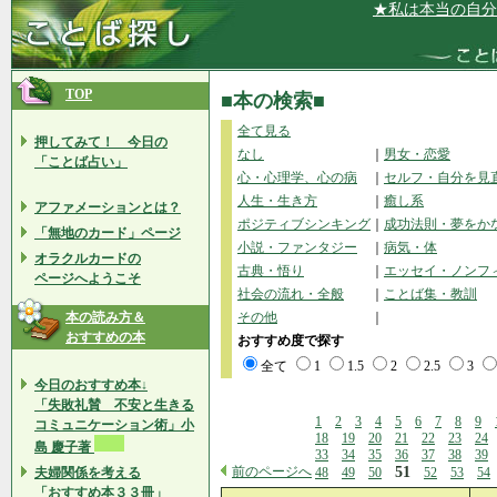
★私は本当の自分を知って
TOP
■本の検索■
全て見る
押してみて！ 今日の
なし
｜
男女・恋愛
「ことば占い」
心・心理学、心の病
｜
セルフ・自分を見
人生・生き方
｜
癒し系
アファメーションとは？
ポジティブシンキング
｜
成功法則・夢をか
「無地のカード」ページ
小説・ファンタジー
｜
病気・体
オラクルカードの
古典・悟り
｜
エッセイ・ノンフ
ページへようこそ
社会の流れ・全般
｜
ことば集・教訓
本の読み方＆
その他
｜
おすすめの本
おすすめ度で探す
全て
1
1.5
2
2.5
3
今日のおすすめ本↓
「失敗礼賛 不安と生きる
1
2
3
4
5
6
7
8
9
コミュニケーション術」小
18
19
20
21
22
23
24
島 慶子著
33
34
35
36
37
38
39
前のページへ
51
夫婦関係を考える
48
49
50
52
53
54
「おすすめ本３３冊」