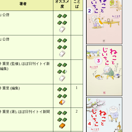
オススメ
こと
著者
度
ば
山 公啓
山 公啓
 重里 (監修), ほぼ日刊イトイ新
(編集)
1
 重里 (編集)
2
 重里 (著), ほぼ日刊イトイ新聞