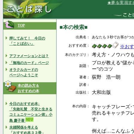
★夢を実現する
TOP
■本の検索■
出典名：
あなたも３秒でお客がつ
押してみて！ 今日の
「ことば占い」
おすすめ度：
※お
考え方・ノウハウ
本のカテゴリ：
アファメーションとは？
プロが教える“儲か
「無地のカード」ページ
副題：
ー”のコツ
オラクルカードの
ページへようこそ
荻野 浩一朗
著者：
訳者：
本の読み方＆
おすすめの本
大和出版
出版社：
今日のおすすめ本↓
本の内容：
キャッチフレーズ･
「失敗礼賛 不安と生きる
売れるキャッチフ
コミュニケーション術」小
す。
島 慶子著
夫婦関係を考える
例えば…こんなふ
「おすすめ本３３冊」