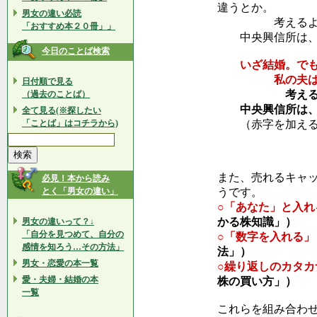
違うとか。
男女の違い必読
考えるより、
「おすすめ本２０冊」」
中央興信所は、
今日のことば検索
いざ結婚。でも
私の夫は不倫
日付順で見る
考えるより
（過去のことば）
中央興信所は、
全て見る(※探したい
「ことば」はコチラから)
（赤字を加えると
また、売れるキャ
必見！本から読み
とく「男女の違い」
うです。
○「あなた」と入れ
かる株知識」）
男女の違いって？↓
「自分を見つめて、自分の
○「数字を入れる」
感情を知ろう…その方法」
法」）
男女・恋愛の本一覧
○繰り返しのカタカ
愛・夫婦・結婚の本
株の買い方」）
一覧
これらを組み合わ