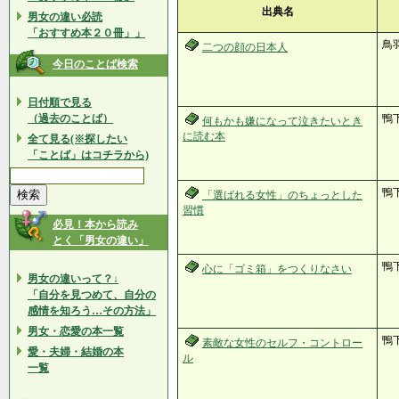
出典名
男女の違い必読
「おすすめ本２０冊」」
鳥
二つの顔の日本人
今日のことば検索
日付順で見る
（過去のことば）
鴨
何もかも嫌になって泣きたいとき
に読む本
全て見る(※探したい
「ことば」はコチラから)
鴨
「選ばれる女性」のちょっとした
習慣
必見！本から読み
とく「男女の違い」
鴨
心に「ゴミ箱」をつくりなさい
男女の違いって？↓
「自分を見つめて、自分の
感情を知ろう…その方法」
男女・恋愛の本一覧
鴨
素敵な女性のセルフ・コントロー
愛・夫婦・結婚の本
ル
一覧