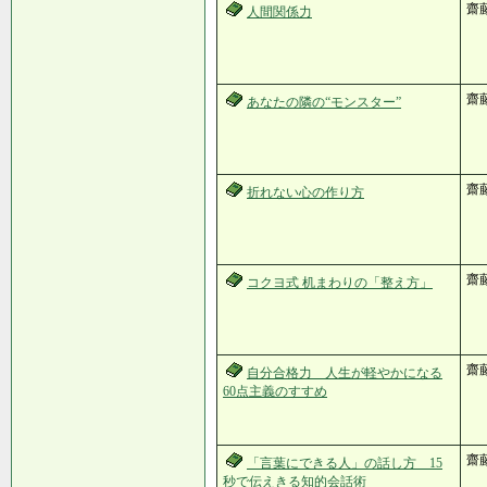
齋
人間関係力
齋
あなたの隣の“モンスター”
齋
折れない心の作り方
齋
コクヨ式 机まわりの「整え方」
齋
自分合格力 人生が軽やかになる
60点主義のすすめ
齋
「言葉にできる人」の話し方 15
秒で伝えきる知的会話術