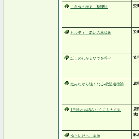
鷲
「自分の考え」整理法
鷲
ヒルティ 老いの幸福術
鷲
話しのわかるやつを呼べ!
鹿
進みながら強くなる-欲望道徳論
鹿目
1日誰とも話さなくても大丈夫
他)
麻
ゆらいだら、薬膳