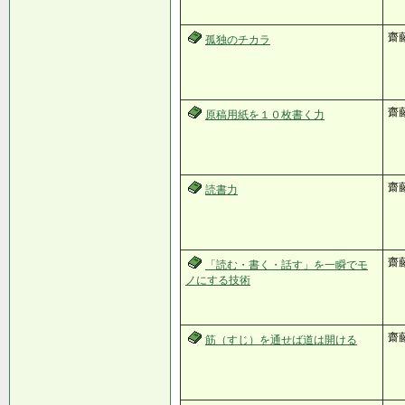
齋
孤独のチカラ
齋
原稿用紙を１０枚書く力
齋
読書力
齋
「読む・書く・話す」を一瞬でモ
ノにする技術
齋
筋（すじ）を通せば道は開ける