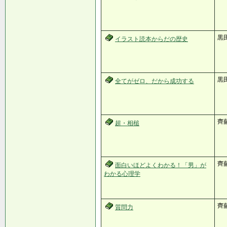
黒
イラスト読本からだの歴史
黒
全てがゼロ、だから成功する
齊
超・相槌
齊藤
面白いほどよくわかる！「男」が
わかる心理学
齊
質問力