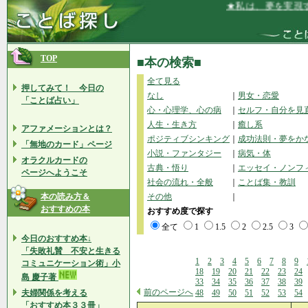
★私は、夢を実現するだけ
TOP
■本の検索■
全て見る
押してみて！ 今日の
なし
｜
男女・恋愛
「ことば占い」
心・心理学、心の病
｜
セルフ・自分を見
人生・生き方
｜
癒し系
アファメーションとは？
ポジティブシンキング
｜
成功法則・夢をか
「無地のカード」ページ
小説・ファンタジー
｜
病気・体
オラクルカードの
古典・悟り
｜
エッセイ・ノンフ
ページへようこそ
社会の流れ・全般
｜
ことば集・教訓
本の読み方＆
その他
｜
おすすめの本
おすすめ度で探す
全て
1
1.5
2
2.5
3
今日のおすすめ本↓
「失敗礼賛 不安と生きる
1
2
3
4
5
6
7
8
9
コミュニケーション術」小
18
19
20
21
22
23
24
島 慶子著
33
34
35
36
37
38
39
前のページへ
夫婦関係を考える
48
49
50
51
52
53
54
「おすすめ本３３冊」