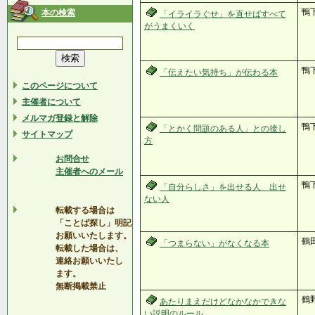
鴨
本の検索
「イライラぐせ」を直せばすべて
がうまくいく
鴨
「伝えたい気持ち」が伝わる本
このページについて
主催者について
メルマガ登録と解除
鴨
「とかく問題のある人」との接し
サイトマップ
方
お問合せ
主催者へのメール
鴨
「自分らしさ」を出せる人 出せ
ない人
転載する場合は
「ことば探し」明記
お願いいたします。
鶴
「つまらない」がなくなる本
転載した場合は、
連絡お願いいたし
ます。
無断掲載禁止
鶴
あたりまえだけどなかなかできな
い説明のルール