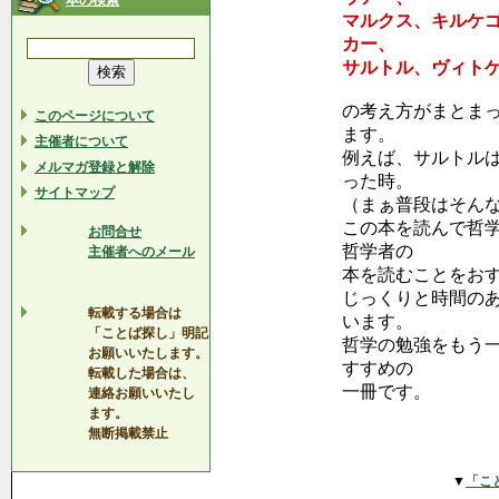
本の検索
マルクス、キルケ
カー、
サルトル、ヴィト
の考え方がまとま
このページについて
ます。
主催者について
例えば、サルトル
メルマガ登録と解除
った時。
サイトマップ
（まぁ普段はそん
この本を読んで哲
お問合せ
哲学者の
主催者へのメール
本を読むことをお
じっくりと時間の
転載する場合は
います。
「ことば探し」明記
哲学の勉強をもう
お願いいたします。
すすめの
転載した場合は、
一冊です。
連絡お願いいたし
ます。
無断掲載禁止
▼
「こ