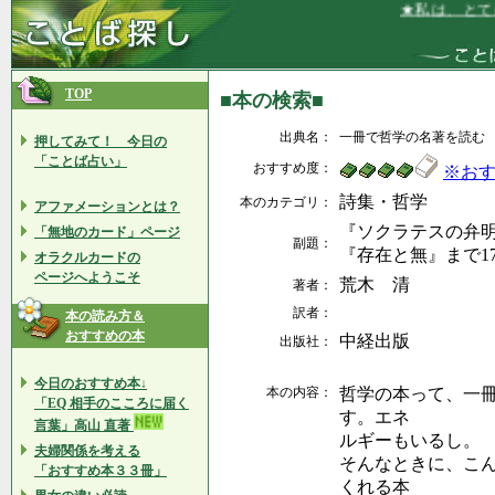
★私は、とても
TOP
■本の検索■
出典名：
一冊で哲学の名著を読む
押してみて！ 今日の
「ことば占い」
おすすめ度：
※お
詩集・哲学
本のカテゴリ：
アファメーションとは？
『ソクラテスの弁
「無地のカード」ページ
副題：
『存在と無』まで1
オラクルカードの
ページへようこそ
荒木 清
著者：
訳者：
本の読み方＆
おすすめの本
中経出版
出版社：
今日のおすすめ本↓
本の内容：
哲学の本って、一
「EQ 相手のこころに届く
す。エネ
言葉」高山 直著
ルギーもいるし。
夫婦関係を考える
そんなときに、こ
「おすすめ本３３冊」
くれる本