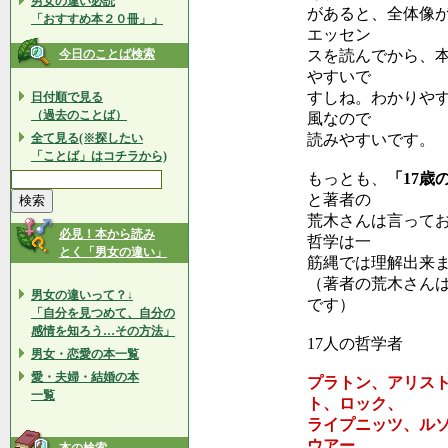
男女の違い必読
があると、全体像
「おすすめ本２０冊」」
エッセン
今日のことば検索
スを読んでから、
やすいで
すしね。わかりや
日付順で見る
（過去のことば）
風なので
全て見る(※探したい
読みやすいです。
「ことば」はコチラから)
もっとも、
「17
と著者の
荒木さんは言って
必見！本から読み
哲学は一
とく「男女の違い」
筋縄では理解出来
（著者の荒木さん
男女の違いって？↓
です）
「自分を見つめて、自分の
感情を知ろう…その方法」
17人の哲学者
男女・恋愛の本一覧
愛・夫婦・結婚の本
プラトン、アリス
一覧
ト、ロック、
ライプニッツ、ル
ウアー、