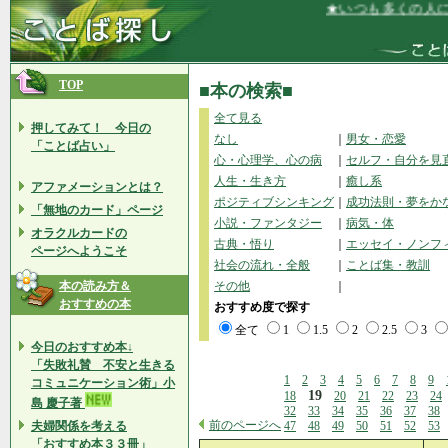
★いつも多くの人に喜びを
TOP
■本の検索■
全て見る
押してみて！ 今日の
なし
｜
男女・恋愛
「ことば占い」
心・心理学、心の病
｜
セルフ・自分を見
人生・生き方
｜
癒し系
アファメーションとは？
ポジティブシンキング
｜
成功法則・夢をか
「無地のカード」ページ
小説・ファンタジー
｜
病気・体
オラクルカードの
古典・悟り
｜
エッセイ・ノンフ
ページへようこそ
社会の流れ・全般
｜
ことば集・教訓
本の読み方＆
その他
｜
おすすめの本
おすすめ度で探す
全て
1
1.5
2
2.5
3
今日のおすすめ本↓
「失敗礼賛 不安と生きる
1
2
3
4
5
6
7
8
9
コミュニケーション術」小
19
18
20
21
22
23
24
島 慶子著
32
33
34
35
36
37
38
前のページへ
夫婦関係を考える
47
48
49
50
51
52
53
「おすすめ本３３冊」