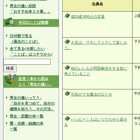
出典名
男女の違い必読
「おすすめ本２０冊」」
上
成功者3000人の言葉
今日のことば検索
日付順で見る
（過去のことば）
下
人生は、マネしてトクして楽しも
う。
全て見る(※探したい
「ことば」はコチラから)
下
頭のいい人が問題解決をする前に
考えていること
必見！本から読み
とく「男女の違い」
中
元気がでる魔法の口ぐせ
男女の違いって？↓
「自分を見つめて、自分の
感情を知ろう…その方法」
男女・恋愛の本一覧
中井
ハッピー！人はいつでもやり直せ
愛・夫婦・結婚の本
ラ
る
一覧