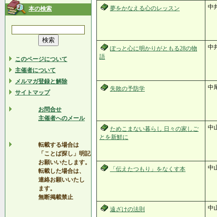
中
夢をかなえる心のレッスン
本の検索
中
ぽっと心に明かりがともる28の物
語
このページについて
主催者について
メルマガ登録と解除
中
失敗の予防学
サイトマップ
お問合せ
主催者へのメール
中
ためこまない暮らし 日々の家しご
とを新鮮に
転載する場合は
「ことば探し」明記
お願いいたします。
中
「伝えたつもり」をなくす本
転載した場合は、
連絡お願いいたし
ます。
無断掲載禁止
中
遠ざけの法則