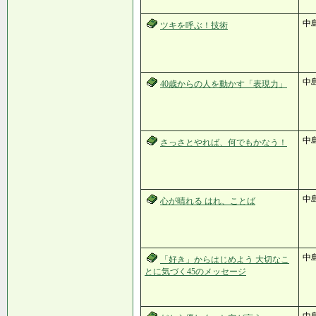
中
ツキを呼ぶ！技術
中
40歳からの人を動かす「表現力」
中
さっさとやれば、何でもかなう！
中
心が晴れる はれ、ことば
中島
「好き」からはじめよう 大切なこ
とに気づく45のメッセージ