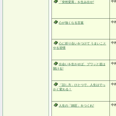
中村
「突然変異」を生み出せ!
中村
心が強くなる言葉
中村
心に折り合いをつけて うまいこと
やる習慣
中
出会いを生かせば、ブワッと道は
開ける!
中
「話し方」ひとつで、人生はでっ
かく変わる！
中
人生の「師匠」をつくれ!