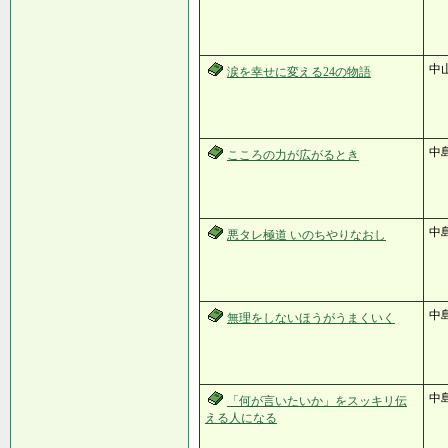
中
涙を幸せに変える24の物語
中
こころの力が広がるとき
中
悪タレ極道 いのちやりなおし
中
無理をしないほうがうまくいく
中
「何が言いたいか」をスッキリ伝
える人になる