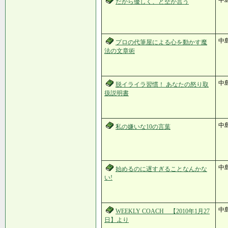
中島
だから優しく、と空が言う
中
プロの代筆屋による心を動かす魔
法の文章術
中
脱イライラ習慣！ あなたの怒り取
扱説明書
中
私の嫌いな10の言葉
中
始めるのに遅すぎることなんかな
い!
中
WEEKLY COACH 【2010年1月27
日】より