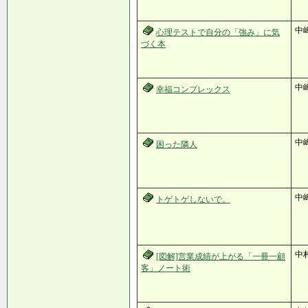
中
心理テストで自分の「強み」に気
づく本
中
幸福コンプレックス
中
困った隣人
中
トゲトゲしないで。
中
[図解]営業成績が上がる「一冊一顧
客」ノート術