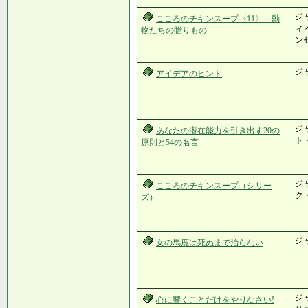
ジ
こころのチキンスープ〈11〉 動
ィ
物たちの贈りもの
ン
ジ
アイデアのヒント
ジ
あなたの潜在能力を引き出す20の
ト
原則と54の名言
ジ
こころのチキンスープ（シリー
ク
ズ）
ジ
女の馬鹿は死ぬまで治らない
ジ
心に響くことだけをやりなさい!