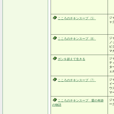
ジャ
こころのチキンスープ〈5〉
ャク
ジャ
こころのチキンスープ〈8〉
ノッ
ビク
マ
ジャ
ガンを超えて生きる
ティ
ター
ェル
ジャ
こころのチキンスープ〈7〉
イ
ウス
マ
ジャ
こころのチキンスープ 愛の奇跡
ー
の物語