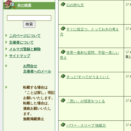
ジ
心の持ち方
本の検索
ジ
すぐに役立つ、とっておきの考え
方
このページについて
主催者について
メルマガ登録と解除
ジ
世界一素朴な質問、宇宙一美しい
サイトマップ
集)
答え
お問合せ
主催者へのメール
ジ
きっと!すべてがうまくいく
転載する場合は
「ことば探し」明記
お願いいたします。
ジ
「思い」が現実をつくる
転載した場合は、
連絡お願いいたし
ます。
無断掲載禁止
ジ
パワー・スリープ 快眠力