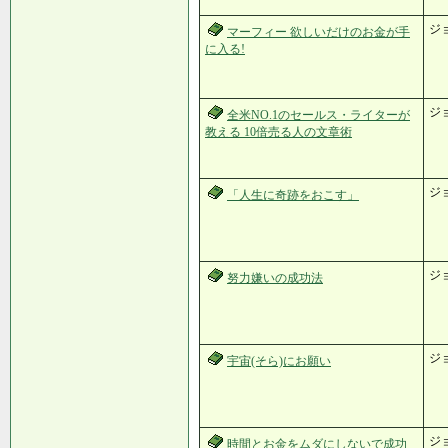
ジ
マーフィー 欲しいだけのお金が手
に入る!
ジ
全米NO.1のセールス・ライターが
教える 10倍売る人の文章術
ジ
「人生に奇跡をおこす」
ジ
努力嫌いの成功法
ジ
宇宙(そら)にお願い
ジ
時間とお金をムダにしないで成功