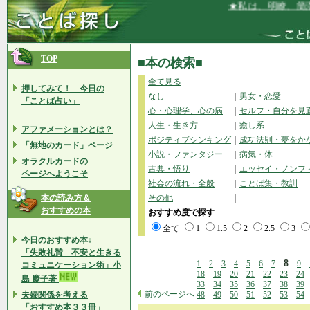
★私は、明瞭、簡潔に自分
TOP
■本の検索■
全て見る
押してみて！ 今日の
なし
｜
男女・恋愛
「ことば占い」
心・心理学、心の病
｜
セルフ・自分を見
人生・生き方
｜
癒し系
アファメーションとは？
ポジティブシンキング
｜
成功法則・夢をか
「無地のカード」ページ
小説・ファンタジー
｜
病気・体
オラクルカードの
古典・悟り
｜
エッセイ・ノンフ
ページへようこそ
社会の流れ・全般
｜
ことば集・教訓
本の読み方＆
その他
｜
おすすめの本
おすすめ度で探す
全て
1
1.5
2
2.5
3
今日のおすすめ本↓
「失敗礼賛 不安と生きる
8
1
2
3
4
5
6
7
9
コミュニケーション術」小
18
19
20
21
22
23
24
島 慶子著
33
34
35
36
37
38
39
前のページへ
夫婦関係を考える
48
49
50
51
52
53
54
「おすすめ本３３冊」