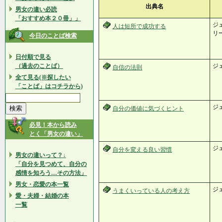
出典名
男女の違い必読
「おすすめ本２０冊」」
ジェ
人は短所で成功する
リー
今日のことば検索
日付順で見る
（過去のことば）
ジ
自信の法則
全て見る(※探したい
「ことば」はコチラから)
ジ
自分の価値に気づくヒント
必見！本から読み
とく「男女の違い」
ジ
自分を変える良い習慣
男女の違いって？↓
「自分を見つめて、自分の
感情を知ろう…その方法」
男女・恋愛の本一覧
ジ
うまくいっている人の考え方
愛・夫婦・結婚の本
一覧