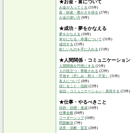
★お金・富について
お金が入ってくる
(31件)
富・財産・豊かさを得る
(27件)
お金の使い方
(9件)
★成功・夢をかなえる
夢をかなえる
(18件)
幸せになる・幸運について
(31件)
成功する
(21件)
欲しいものを手に入れる
(11件)
★人間関係・コミュニケーション
人間関係を円滑にする
(21件)
人の役立つ・尊敬される
(22件)
手放す（悲しみ・怒り・不安）
(31件)
友人について
(8件)
信じること・信頼
(22件)
会話・コミュニケーション・表現する
(23件)
★仕事・やるべきこと
目的・目標・達成
(16件)
仕事全般
(94件)
リーダーシップ
(16件)
問題解決
(7件)
決意・決断・宣言
(28件)