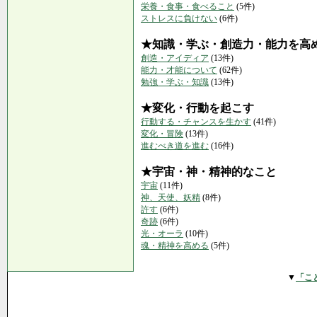
栄養・食事・食べること
(5件)
ストレスに負けない
(6件)
★知識・学ぶ・創造力・能力を高
創造・アイディア
(13件)
能力・才能について
(62件)
勉強・学ぶ・知識
(13件)
★変化・行動を起こす
行動する・チャンスを生かす
(41件)
変化・冒険
(13件)
進むべき道を進む
(16件)
★宇宙・神・精神的なこと
宇宙
(11件)
神、天使、妖精
(8件)
許す
(6件)
奇跡
(6件)
光・オーラ
(10件)
魂・精神を高める
(5件)
▼
「こ