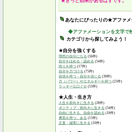
★きっと効果があるはずです。
あなたにぴったりの★アファメ
◆アファメーションを文字で
カテゴリから探してみよう！
★自分を強くする
理想の自分になる
(56件)
自分をほめる・認める
(54件)
誇りを持つ
(17件)
自分を力づける
(75件)
自信を持つ・自分を信じる
(39件)
力（パワー）やエネルギーを持つ
(25件)
ラッキーな口ぐせ
(53件)
★人生・生き方
人生を前向きに生きる
(28件)
ポジティブ・前向きに生きる
(54件)
自由に生きる、自由を認める
(18件)
勇気を持つ、ある
(15件)
正直・誠実に生きる
(10件)