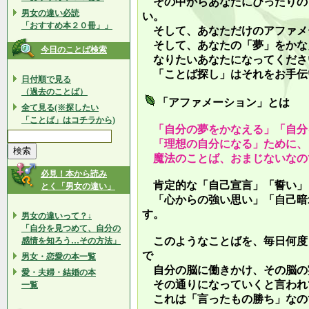
その中からあなたにぴったりの
男女の違い必読
い。
「おすすめ本２０冊」」
そして、あなただけのアファメ
そして、あなたの「夢」をかな
今日のことば検索
なりたいあなたになってくださ
「ことば探し」はそれをお手伝
日付順で見る
（過去のことば）
「アファメーション」とは
全て見る(※探したい
「ことば」はコチラから)
「自分の夢をかなえる」「自分
「理想の自分になる」ために、
魔法のことば、おまじないなの
必見！本から読み
肯定的な「自己宣言」「誓い」
とく「男女の違い」
「心からの強い思い」「自己暗
す。
男女の違いって？↓
「自分を見つめて、自分の
このようなことばを、毎日何度
感情を知ろう…その方法」
で
男女・恋愛の本一覧
自分の脳に働きかけ、その脳の
愛・夫婦・結婚の本
その通りになっていくと言われ
一覧
これは「言ったもの勝ち」なの