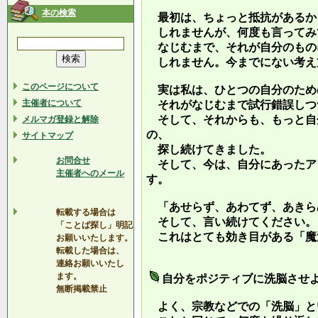
本の検索
最初は、ちょっと抵抗があるか
しれませんが、何度も言ってみ
なじむまで、それが自分のもの
しれません。今までにない考え
このページについて
実は私は、ひとつの自分のため
主催者について
それがなじむまで試行錯誤しつ
そして、それからも、もっと自
メルマガ登録と解除
の、
サイトマップ
探し続けてきました。
お問合せ
そして、今は、自分にあったア
主催者へのメール
す。
「あせらず、あわてず、あきら
転載する場合は
そして、言い続けてください。
「ことば探し」明記
これはとても効き目がある「魔
お願いいたします。
転載した場合は、
連絡お願いいたし
ます。
自分をポジティブに洗脳させ
無断掲載禁止
よく、宗教などでの「洗脳」と