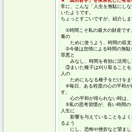
★「成功哲学」を体系化した有名
常に、こんな「人生を無駄にしな
いたようです。
ちょっとすごいですが、紹介しま
①時間こそ私の最大の財産です
養の
ために使うよう、時間の収支
②今後は怠情による時間の無駄
罪悪と
みなし、時間を有効に活用し
③まいた種子は刈り取ることを
人の
ためにもなる種子をだけをまい
④毎日、ある程度の心の平和が
す。
心の平和が得られない時は、ま
⑤私の思考習慣が、長い時間の
人生に
影響を与えていることをよくわ
るよう
にし、恐怖や挫折など望ましく