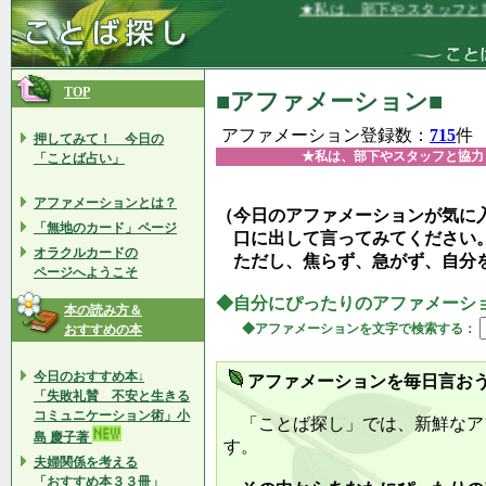
★私は、部下やスタッフと協力しあい
TOP
■アファメーション■
アファメーション登録数：
715
件
押してみて！ 今日の
★私は、部下やスタッフと協力
「ことば占い」
アファメーションとは？
（今日のアファメーションが気に
「無地のカード」ページ
口に出して言ってみてください
オラクルカードの
ただし、焦らず、急がず、自分
ページへようこそ
◆自分にぴったりのアファメーシ
本の読み方＆
◆アファメーションを文字で検索する：
おすすめの本
今日のおすすめ本↓
アファメーションを毎日言お
「失敗礼賛 不安と生きる
コミュニケーション術」小
「ことば探し」では、新鮮なア
島 慶子著
す。
夫婦関係を考える
「おすすめ本３３冊」