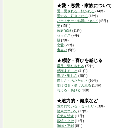
★愛・恋愛・家族について
愛・愛される・好かれる
(14件)
愛する・好きになる
(13件)
パートナー・結婚について
(43件)
子
(15件)
家庭/家族
(11件)
セックス
(7件)
親
(7件)
恋愛
(29件)
出会い
(5件)
★感謝・喜びを感じる
満足・満たされる
(72件)
感謝すること
(41件)
喜び・楽しさ
(48件)
優しさ・あたたかさ
(16件)
受け取る・受け入れる
(17件)
与える・あげる
(8件)
★魅力的・健康など
魅力的でいる・若々しい
(33件)
健康について
(27件)
病気を治す
(11件)
習慣・クセ
(14件)
睡眠・不眠
(6件)