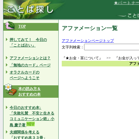
★パートナー（
TOP
アファメーション一覧
押してみて！ 今日の
アファメーションページトップ
「ことば占い」
文字列検索：
アファメーションとは？
『★お金・富について』 >> 『お金が入っ
アフ
「無地のカード」ページ
オラクルカードの
ページへようこそ
本の読み方＆
おすすめの本
今日のおすすめ本↓
「失敗礼賛 不安と生きる
コミュニケーション術」小
島 慶子著
夫婦関係を考える
「おすすめ本３３冊」