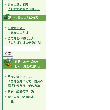
男女の違い必読
「おすすめ本２０冊」」
今日のことば検索
日付順で見る
（過去のことば）
全て見る(※探したい
「ことば」はコチラから)
必見！本から読み
とく「男女の違い」
男女の違いって？↓
「自分を見つめて、自分の
感情を知ろう…その方法」
男女・恋愛の本一覧
愛・夫婦・結婚の本
一覧