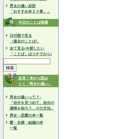
男女の違い必読
「おすすめ本２０冊」」
今日のことば検索
日付順で見る
（過去のことば）
全て見る(※探したい
「ことば」はコチラから)
必見！本から読み
とく「男女の違い」
男女の違いって？↓
「自分を見つめて、自分の
感情を知ろう…その方法」
男女・恋愛の本一覧
愛・夫婦・結婚の本
一覧