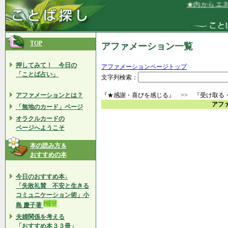
★内からエネル
TOP
アファメーション一覧
押してみて！ 今日の
アファメーションページトップ
「ことば占い」
文字列検索：
アファメーションとは？
『★感謝・喜びを感じる』 >> 『受け取る
アフ
「無地のカード」ページ
オラクルカードの
ページへようこそ
本の読み方＆
おすすめの本
今日のおすすめ本↓
「失敗礼賛 不安と生きる
コミュニケーション術」小
島 慶子著
夫婦関係を考える
「おすすめ本３３冊」