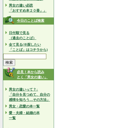
男女の違い必読
「おすすめ本２０冊」」
今日のことば検索
日付順で見る
（過去のことば）
全て見る(※探したい
「ことば」はコチラから)
必見！本から読み
とく「男女の違い」
男女の違いって？↓
「自分を見つめて、自分の
感情を知ろう…その方法」
男女・恋愛の本一覧
愛・夫婦・結婚の本
一覧