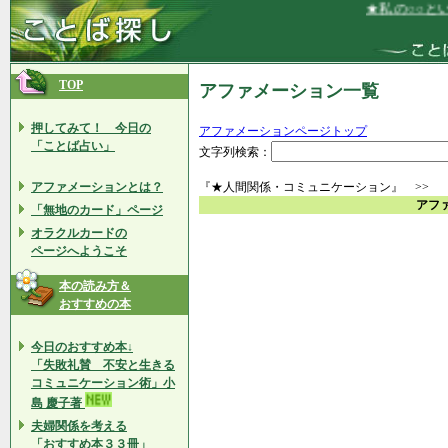
★私の○○とい
TOP
アファメーション一覧
押してみて！ 今日の
アファメーションページトップ
「ことば占い」
文字列検索：
アファメーションとは？
『★人間関係・コミュニケーション』 >> 
アフ
「無地のカード」ページ
オラクルカードの
ページへようこそ
本の読み方＆
おすすめの本
今日のおすすめ本↓
「失敗礼賛 不安と生きる
コミュニケーション術」小
島 慶子著
夫婦関係を考える
「おすすめ本３３冊」