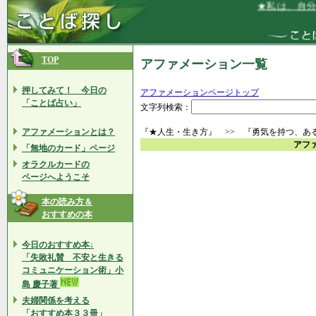
★私は、自分の
TOP
アファメーション一覧
押してみて！ 今日の
アファメーションページトップ
「ことば占い」
文字列検索：
アファメーションとは？
『★人生・生き方』 >> 『勇気を持つ、あ
アフ
「無地のカード」ページ
オラクルカードの
ページへようこそ
本の読み方＆
おすすめの本
今日のおすすめ本↓
「失敗礼賛 不安と生きる
コミュニケーション術」小
島 慶子著
夫婦関係を考える
「おすすめ本３３冊」