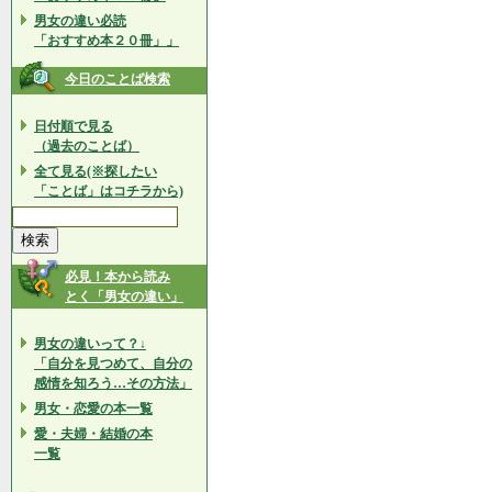
男女の違い必読
「おすすめ本２０冊」」
今日のことば検索
日付順で見る
（過去のことば）
全て見る(※探したい
「ことば」はコチラから)
必見！本から読み
とく「男女の違い」
男女の違いって？↓
「自分を見つめて、自分の
感情を知ろう…その方法」
男女・恋愛の本一覧
愛・夫婦・結婚の本
一覧