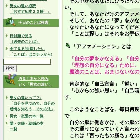
その中からあなたにぴったりの
男女の違い必読
い。
「おすすめ本２０冊」」
そして、あなただけのアファメ
そして、あなたの「夢」をかな
今日のことば検索
なりたいあなたになってくださ
「ことば探し」はそれをお手伝
日付順で見る
（過去のことば）
「アファメーション」とは
全て見る(※探したい
「ことば」はコチラから)
「自分の夢をかなえる」「自分
「理想の自分になる」ために、
魔法のことば、おまじないなの
必見！本から読み
肯定的な「自己宣言」「誓い」
とく「男女の違い」
「心からの強い思い」「自己暗
す。
男女の違いって？↓
「自分を見つめて、自分の
このようなことばを、毎日何度
感情を知ろう…その方法」
で
男女・恋愛の本一覧
自分の脳に働きかけ、その脳の
愛・夫婦・結婚の本
その通りになっていくと言われ
一覧
これは「言ったもの勝ち」なの