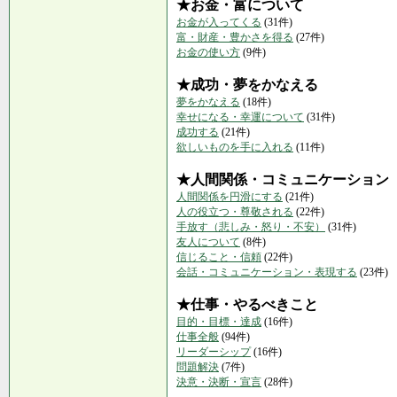
★お金・富について
お金が入ってくる
(31件)
富・財産・豊かさを得る
(27件)
お金の使い方
(9件)
★成功・夢をかなえる
夢をかなえる
(18件)
幸せになる・幸運について
(31件)
成功する
(21件)
欲しいものを手に入れる
(11件)
★人間関係・コミュニケーション
人間関係を円滑にする
(21件)
人の役立つ・尊敬される
(22件)
手放す（悲しみ・怒り・不安）
(31件)
友人について
(8件)
信じること・信頼
(22件)
会話・コミュニケーション・表現する
(23件)
★仕事・やるべきこと
目的・目標・達成
(16件)
仕事全般
(94件)
リーダーシップ
(16件)
問題解決
(7件)
決意・決断・宣言
(28件)