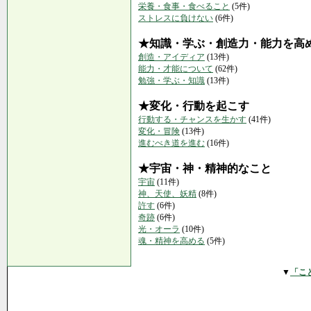
栄養・食事・食べること
(5件)
ストレスに負けない
(6件)
★知識・学ぶ・創造力・能力を高
創造・アイディア
(13件)
能力・才能について
(62件)
勉強・学ぶ・知識
(13件)
★変化・行動を起こす
行動する・チャンスを生かす
(41件)
変化・冒険
(13件)
進むべき道を進む
(16件)
★宇宙・神・精神的なこと
宇宙
(11件)
神、天使、妖精
(8件)
許す
(6件)
奇跡
(6件)
光・オーラ
(10件)
魂・精神を高める
(5件)
▼
「こ