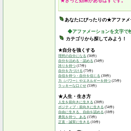
★きっと効果があるはずです。
あなたにぴったりの★アファメ
◆アファメーションを文字で
カテゴリから探してみよう！
★自分を強くする
理想の自分になる
(56件)
自分をほめる・認める
(54件)
誇りを持つ
(17件)
自分を力づける
(75件)
自信を持つ・自分を信じる
(39件)
力（パワー）やエネルギーを持つ
(25件)
ラッキーな口ぐせ
(53件)
★人生・生き方
人生を前向きに生きる
(28件)
ポジティブ・前向きに生きる
(54件)
自由に生きる、自由を認める
(18件)
勇気を持つ、ある
(15件)
正直・誠実に生きる
(10件)