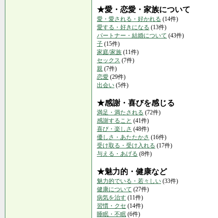
★愛・恋愛・家族について
愛・愛される・好かれる
(14件)
愛する・好きになる
(13件)
パートナー・結婚について
(43件)
子
(15件)
家庭/家族
(11件)
セックス
(7件)
親
(7件)
恋愛
(29件)
出会い
(5件)
★感謝・喜びを感じる
満足・満たされる
(72件)
感謝すること
(41件)
喜び・楽しさ
(48件)
優しさ・あたたかさ
(16件)
受け取る・受け入れる
(17件)
与える・あげる
(8件)
★魅力的・健康など
魅力的でいる・若々しい
(33件)
健康について
(27件)
病気を治す
(11件)
習慣・クセ
(14件)
睡眠・不眠
(6件)