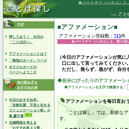
★パートナー（○○さん）と、釣り合い
TOP
■アファメーション■
アファメーション登録数：
715
件
押してみて！ 今日の
★パートナー（○○さん）と、釣り合
「ことば占い」
アファメーションとは？
（今日のアファメーションが気に
「無地のカード」ページ
口に出して言ってみてください
オラクルカードの
ただし、焦らず、急がず、自分
ページへようこそ
◆自分にぴったりのアファメーシ
本の読み方＆
◆アファメーションを文字で検索する：
おすすめの本
今日のおすすめ本↓
アファメーションを毎日言お
「失敗礼賛 不安と生きる
コミュニケーション術」小
「ことば探し」では、新鮮なア
島 慶子著
す。
夫婦関係を考える
「おすすめ本３３冊」