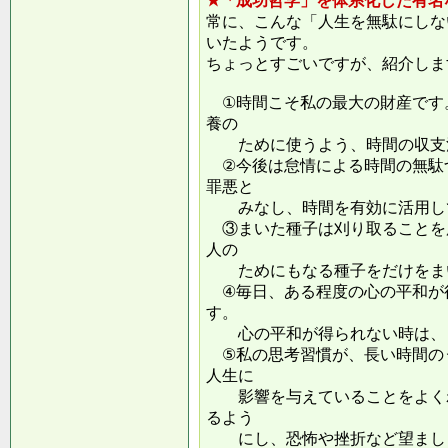
★「成功哲学」を体系化した有名
常に、こんな「人生を無駄にしな
いたようです。
ちょっとすごいですが、紹介しま
①時間こそ私の最大の財産です
養の
ために使うよう、時間の収支
②今後は怠情による時間の無駄
罪悪と
みなし、時間を有効に活用し
③まいた種子は刈り取ることを
人の
ためにもなる種子をだけをまい
④毎日、ある程度の心の平和が
す。
心の平和が得られない時は、ま
⑤私の思考習慣が、長い時間の
人生に
影響を与えていることをよくわ
るよう
にし、恐怖や挫折など望ましく