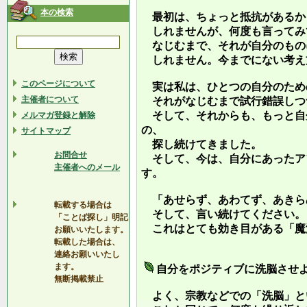
本の検索
最初は、ちょっと抵抗があるか
しれませんが、何度も言ってみ
なじむまで、それが自分のもの
しれません。今までにない考え
このページについて
実は私は、ひとつの自分のため
主催者について
それがなじむまで試行錯誤しつ
そして、それからも、もっと自
メルマガ登録と解除
の、
サイトマップ
探し続けてきました。
お問合せ
そして、今は、自分にあったア
主催者へのメール
す。
「あせらず、あわてず、あきら
転載する場合は
そして、言い続けてください。
「ことば探し」明記
これはとても効き目がある「魔
お願いいたします。
転載した場合は、
連絡お願いいたし
ます。
自分をポジティブに洗脳させ
無断掲載禁止
よく、宗教などでの「洗脳」と