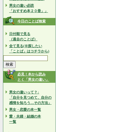
男女の違い必読
「おすすめ本２０冊」」
今日のことば検索
日付順で見る
（過去のことば）
全て見る(※探したい
「ことば」はコチラから)
必見！本から読み
とく「男女の違い」
男女の違いって？↓
「自分を見つめて、自分の
感情を知ろう…その方法」
男女・恋愛の本一覧
愛・夫婦・結婚の本
一覧