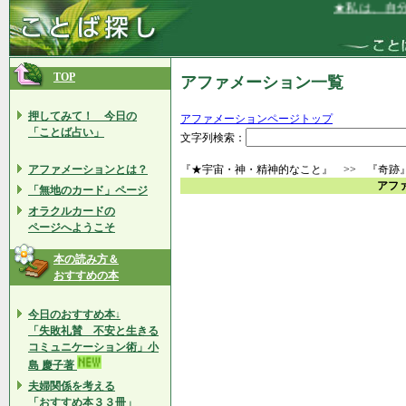
★私は、自分
TOP
アファメーション一覧
押してみて！ 今日の
アファメーションページトップ
「ことば占い」
文字列検索：
アファメーションとは？
『★宇宙・神・精神的なこと』 >> 『奇跡
アフ
「無地のカード」ページ
オラクルカードの
ページへようこそ
本の読み方＆
おすすめの本
今日のおすすめ本↓
「失敗礼賛 不安と生きる
コミュニケーション術」小
島 慶子著
夫婦関係を考える
「おすすめ本３３冊」