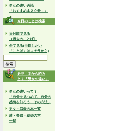
男女の違い必読
「おすすめ本２０冊」」
今日のことば検索
日付順で見る
（過去のことば）
全て見る(※探したい
「ことば」はコチラから)
必見！本から読み
とく「男女の違い」
男女の違いって？↓
「自分を見つめて、自分の
感情を知ろう…その方法」
男女・恋愛の本一覧
愛・夫婦・結婚の本
一覧