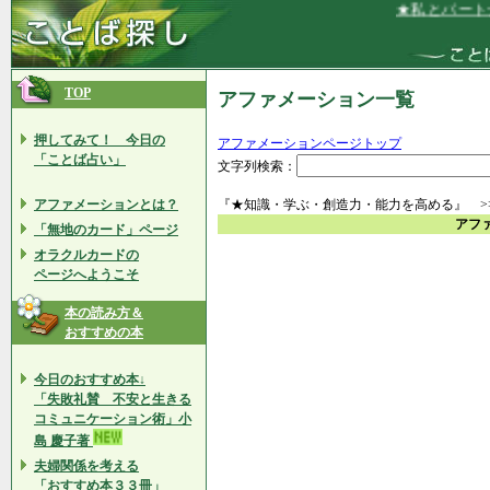
★私とパートナ
TOP
アファメーション一覧
押してみて！ 今日の
アファメーションページトップ
「ことば占い」
文字列検索：
アファメーションとは？
『★知識・学ぶ・創造力・能力を高める』 >
アフ
「無地のカード」ページ
オラクルカードの
ページへようこそ
本の読み方＆
おすすめの本
今日のおすすめ本↓
「失敗礼賛 不安と生きる
コミュニケーション術」小
島 慶子著
夫婦関係を考える
「おすすめ本３３冊」