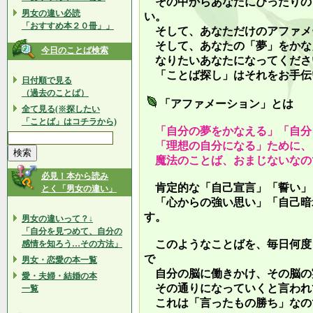
その中からあなたにぴったりの
男女の違い必読
い。
「おすすめ本２０冊」」
そして、あなただけのアファメ
そして、あなたの「夢」をかな
今日のことば検索
なりたいあなたになってくださ
「ことば探し」はそれをお手伝
日付順で見る
（過去のことば）
「アファメーション」とは
全て見る(※探したい
「ことば」はコチラから)
「自分の夢をかなえる」「自分
「理想の自分になる」ために、
魔法のことば、おまじないなの
必見！本から読み
肯定的な「自己宣言」「誓い」
とく「男女の違い」
「心からの強い思い」「自己暗
す。
男女の違いって？↓
「自分を見つめて、自分の
このようなことばを、毎日何度
感情を知ろう…その方法」
で
男女・恋愛の本一覧
自分の脳に働きかけ、その脳の
愛・夫婦・結婚の本
その通りになっていくと言われ
一覧
これは「言ったもの勝ち」なの