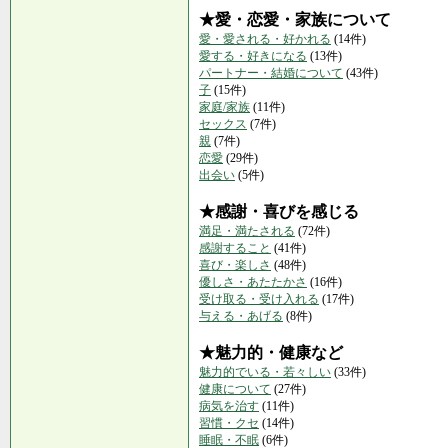
★愛・恋愛・家族について
愛・愛される・好かれる
(14件)
愛する・好きになる
(13件)
パートナー・結婚について
(43件)
子
(15件)
家庭/家族
(11件)
セックス
(7件)
親
(7件)
恋愛
(29件)
出会い
(5件)
★感謝・喜びを感じる
満足・満たされる
(72件)
感謝すること
(41件)
喜び・楽しさ
(48件)
優しさ・あたたかさ
(16件)
受け取る・受け入れる
(17件)
与える・あげる
(8件)
★魅力的・健康など
魅力的でいる・若々しい
(33件)
健康について
(27件)
病気を治す
(11件)
習慣・クセ
(14件)
睡眠・不眠
(6件)