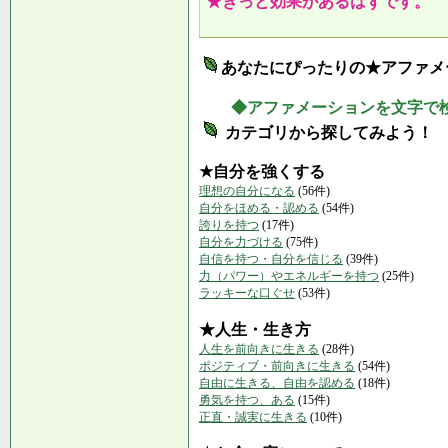
★きっと効果があるはずです。
あなたにぴったりの★アファメ
◆アファメーションを文字で
カテゴリから探してみよう！
★自分を強くする
理想の自分になる
(56件)
自分をほめる・認める
(54件)
誇りを持つ
(17件)
自分を力づける
(75件)
自信を持つ・自分を信じる
(39件)
力（パワー）やエネルギーを持つ
(25件)
ラッキーな口ぐせ
(53件)
★人生・生き方
人生を前向きに生きる
(28件)
ポジティブ・前向きに生きる
(54件)
自由に生きる、自由を認める
(18件)
勇気を持つ、ある
(15件)
正直・誠実に生きる
(10件)