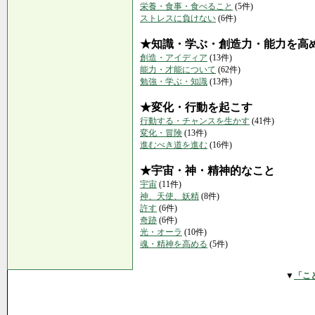
栄養・食事・食べること
(5件)
ストレスに負けない
(6件)
★知識・学ぶ・創造力・能力を高
創造・アイディア
(13件)
能力・才能について
(62件)
勉強・学ぶ・知識
(13件)
★変化・行動を起こす
行動する・チャンスを生かす
(41件)
変化・冒険
(13件)
進むべき道を進む
(16件)
★宇宙・神・精神的なこと
宇宙
(11件)
神、天使、妖精
(8件)
許す
(6件)
奇跡
(6件)
光・オーラ
(10件)
魂・精神を高める
(5件)
▼
「こ