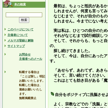
本の検索
最初は、ちょっと抵抗があるか
しれませんが、何度も言ってみ
なじむまで、それが自分のもの
しれません。今までにない考え
このページについて
実は私は、ひとつの自分のため
主催者について
それがなじむまで試行錯誤しつ
そして、それからも、もっと自
メルマガ登録と解除
の、
サイトマップ
探し続けてきました。
お問合せ
そして、今は、自分にあったア
主催者へのメール
す。
「あせらず、あわてず、あきら
転載する場合は
そして、言い続けてください。
「ことば探し」明記
これはとても効き目がある「魔
お願いいたします。
転載した場合は、
連絡お願いいたし
ます。
自分をポジティブに洗脳させ
無断掲載禁止
よく、宗教などでの「洗脳」と