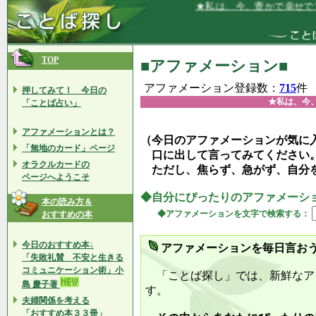
★私は、今、豊かで幸せです★
TOP
■アファメーション■
アファメーション登録数：
715
件
押してみて！ 今日の
★私は、今
「ことば占い」
アファメーションとは？
（今日のアファメーションが気に
「無地のカード」ページ
口に出して言ってみてください
オラクルカードの
ただし、焦らず、急がず、自分
ページへようこそ
◆自分にぴったりのアファメーシ
本の読み方＆
◆アファメーションを文字で検索する：
おすすめの本
今日のおすすめ本↓
アファメーションを毎日言お
「失敗礼賛 不安と生きる
コミュニケーション術」小
「ことば探し」では、新鮮なア
島 慶子著
す。
夫婦関係を考える
「おすすめ本３３冊」