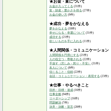
★お金・富について
お金が入ってくる
(31件)
富・財産・豊かさを得る
(27件)
お金の使い方
(9件)
★成功・夢をかなえる
夢をかなえる
(18件)
幸せになる・幸運について
(31件)
成功する
(21件)
欲しいものを手に入れる
(11件)
★人間関係・コミュニケーション
人間関係を円滑にする
(21件)
人の役立つ・尊敬される
(22件)
手放す（悲しみ・怒り・不安）
(31件)
友人について
(8件)
信じること・信頼
(22件)
会話・コミュニケーション・表現する
(23件)
★仕事・やるべきこと
目的・目標・達成
(16件)
仕事全般
(94件)
リーダーシップ
(16件)
問題解決
(7件)
決意・決断・宣言
(28件)