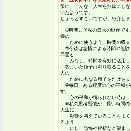
★「成功哲学」を体系化した有名
常に、こんな「人生を無駄にしな
いたようです。
ちょっとすごいですが、紹介しま
①時間こそ私の最大の財産です
養の
ために使うよう、時間の収支
②今後は怠情による時間の無駄
罪悪と
みなし、時間を有効に活用し
③まいた種子は刈り取ることを
人の
ためにもなる種子をだけをまい
④毎日、ある程度の心の平和が
す。
心の平和が得られない時は、ま
⑤私の思考習慣が、長い時間の
人生に
影響を与えていることをよくわ
るよう
にし、恐怖や挫折など望ましく