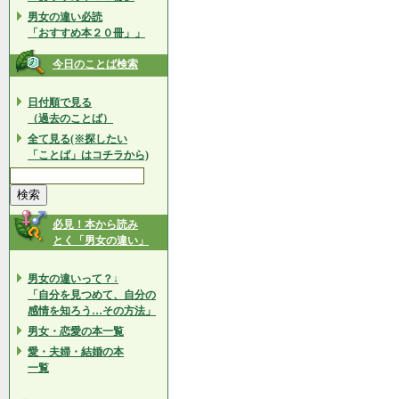
男女の違い必読
「おすすめ本２０冊」」
今日のことば検索
日付順で見る
（過去のことば）
全て見る(※探したい
「ことば」はコチラから)
必見！本から読み
とく「男女の違い」
男女の違いって？↓
「自分を見つめて、自分の
感情を知ろう…その方法」
男女・恋愛の本一覧
愛・夫婦・結婚の本
一覧