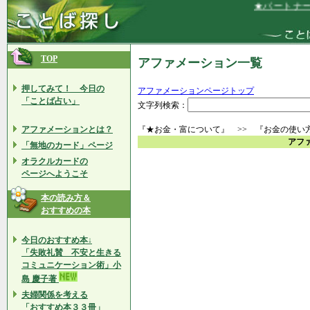
★パートナー（
TOP
アファメーション一覧
押してみて！ 今日の
アファメーションページトップ
「ことば占い」
文字列検索：
アファメーションとは？
『★お金・富について』 >> 『お金の使い
アフ
「無地のカード」ページ
オラクルカードの
ページへようこそ
本の読み方＆
おすすめの本
今日のおすすめ本↓
「失敗礼賛 不安と生きる
コミュニケーション術」小
島 慶子著
夫婦関係を考える
「おすすめ本３３冊」