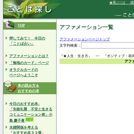
★私には、成功
TOP
アファメーション一覧
押してみて！ 今日の
アファメーションページトップ
「ことば占い」
文字列検索：
アファメーションとは？
『★人生・生き方』 >> 『ポジティブ・前
アフ
「無地のカード」ページ
オラクルカードの
ページへようこそ
本の読み方＆
おすすめの本
今日のおすすめ本↓
「失敗礼賛 不安と生きる
コミュニケーション術」小
島 慶子著
夫婦関係を考える
「おすすめ本３３冊」