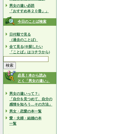
男女の違い必読
「おすすめ本２０冊」」
今日のことば検索
日付順で見る
（過去のことば）
全て見る(※探したい
「ことば」はコチラから)
必見！本から読み
とく「男女の違い」
男女の違いって？↓
「自分を見つめて、自分の
感情を知ろう…その方法」
男女・恋愛の本一覧
愛・夫婦・結婚の本
一覧